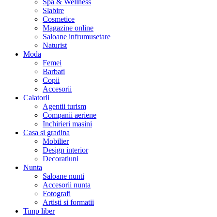
Spa & Wellness
Slabire
Cosmetice
Magazine online
Saloane infrumusetare
Naturist
Moda
Femei
Barbati
Copii
Accesorii
Calatorii
Agentii turism
Companii aeriene
Inchirieri masini
Casa si gradina
Mobilier
Design interior
Decoratiuni
Nunta
Saloane nunti
Accesorii nunta
Fotografi
Artisti si formatii
Timp liber