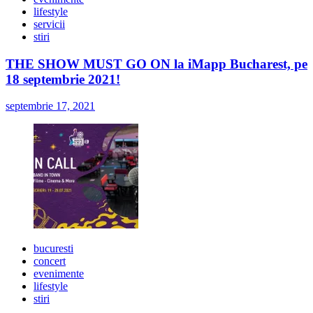
lifestyle
servicii
stiri
THE SHOW MUST GO ON la iMapp Bucharest, pe
18 septembrie 2021!
septembrie 17, 2021
bucuresti
concert
evenimente
lifestyle
stiri