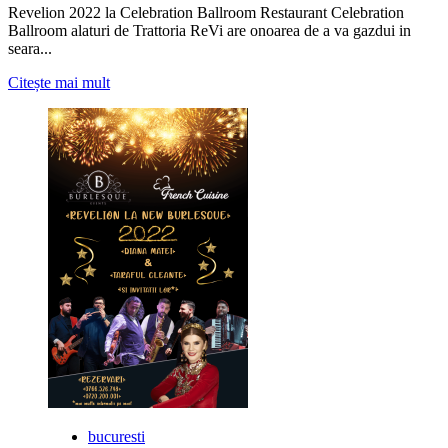
Revelion 2022 la Celebration Ballroom Restaurant Celebration
Ballroom alaturi de Trattoria ReVi are onoarea de a va gazdui in
seara...
Citește
Citește mai mult
mai
multe
despre
Revelion
2022
la
Celebration
Ballroom
bucuresti