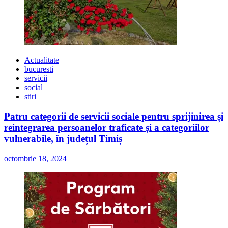
Actualitate
bucuresti
servicii
social
stiri
Patru categorii de servicii sociale pentru sprijinirea și
reintegrarea persoanelor traficate și a categoriilor
vulnerabile, în județul Timiș
octombrie 18, 2024