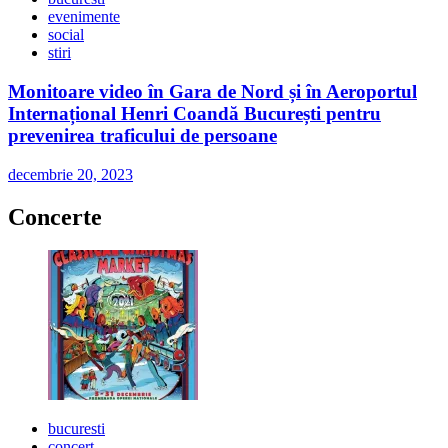
evenimente
social
stiri
Monitoare video în Gara de Nord și în Aeroportul
Internațional Henri Coandă București pentru
prevenirea traficului de persoane
decembrie 20, 2023
Concerte
bucuresti
concert