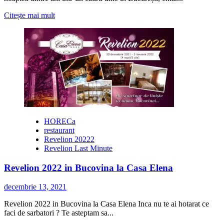
Citește
Citește mai mult
mai
multe
despre
Revelion
2022
la
Journey
Pub
HORECa
restaurant
Revelion 20222
Revelion Last Minute
Revelion 2022 in Bucovina la Casa Elena
decembrie 13, 2021
Revelion 2022 in Bucovina la Casa Elena Inca nu te ai hotarat ce
faci de sarbatori ? Te asteptam sa...