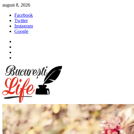
Sari
august 8, 2026
la
Facebook
conținut
Twitter
Instagram
Google
Facebook
Twitter
Instagram
Google