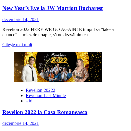
New Year’s Eve la JW Marriott Bucharest
decembrie 14, 2021
Revelion 2022 HERE WE GO AGAIN! E timpul să ”take a
chance” la miez de noapte, să ne dezvăluim ca...
Citește
Citește mai mult
mai
multe
despre
New
Year’s
Eve
la
JW
Revelion 20222
Marriott
Revelion Last Minute
Bucharest
stiri
Revelion 2022 la Casa Romaneasca
decembrie 14, 2021