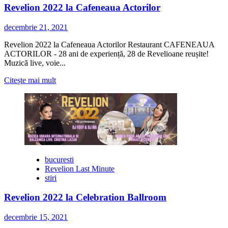
Revelion 2022 la Cafeneaua Actorilor
decembrie 21, 2021
Revelion 2022 la Cafeneaua Actorilor Restaurant CAFENEAUA
ACTORILOR - 28 ani de experiență, 28 de Revelioane reușite!
Muzică live, voie...
Citește
Citește mai mult
mai
multe
despre
Revelion
2022
la
Cafeneaua
Actorilor
bucuresti
Revelion Last Minute
stiri
Revelion 2022 la Celebration Ballroom
decembrie 15, 2021