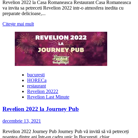
Revelion 2022 la Casa Romaneasca Restaurant Casa Romaneasca
va invita sa petreceti Revelion 2022 intr-o atmosfera inedita cu
preparate delicioase,...
Citește
Citește mai mult
mai
multe
despre
Revelion
2022
la
Casa
Romaneasca
bucuresti
HORECa
restaurant
Revelion 20222
Revelion Last Minute
Revelion 2022 la Journey Pub
decembrie 13, 2021
Revelion 2022 Journey Pub Journey Pub vă invită să vă petreceți
noaptea dintre ani într-un cadru unic în București, chiar...