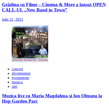
Grădina cu Filme – Cinema & More a lansat OPEN
CALL-UL „New Band in Town”
iulie 22, 2021
concert
divertisment
evenimente
muzica
stiri
Muzica live cu Maria Magdalena si Ion Olteanu la
Hop Garden Parc