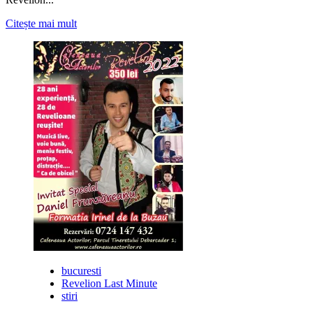
Citește
Citește mai mult
mai
multe
despre
Revelion
2023
la
Velveto
Events
bucuresti
Revelion Last Minute
stiri