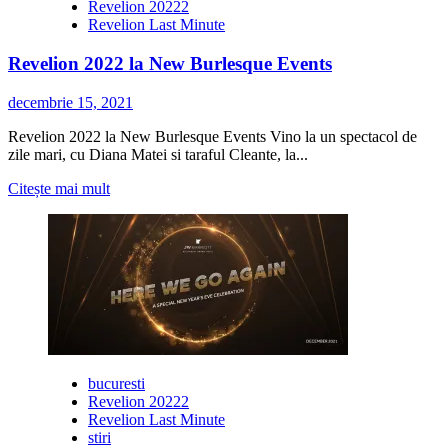
Revelion 20222
Revelion Last Minute
Revelion 2022 la New Burlesque Events
decembrie 15, 2021
Revelion 2022 la New Burlesque Events Vino la un spectacol de
zile mari, cu Diana Matei si taraful Cleante, la...
Citește
Citește mai mult
mai
multe
despre
Revelion
2022
la
New
Burlesque
Events
bucuresti
Revelion 20222
Revelion Last Minute
stiri