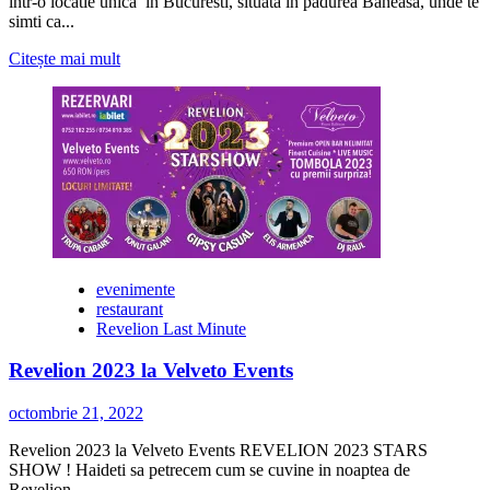
intr-o locatie unica in Bucuresti, situata in padurea Baneasa, unde te
simti ca...
Citește
Citește mai mult
mai
multe
despre
Inchiriem
cabana
in
Baneasa
Revelion
2023
LA
Pensiunea
evenimente
Casa
restaurant
Verde
Revelion Last Minute
Star
Revelion 2023 la Velveto Events
octombrie 21, 2022
Revelion 2023 la Velveto Events REVELION 2023 STARS
SHOW ! Haideti sa petrecem cum se cuvine in noaptea de
Revelion...