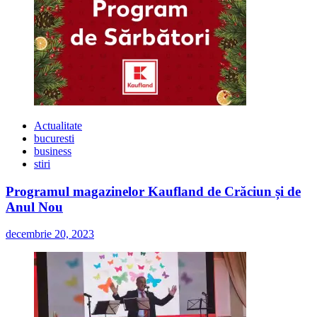
Actualitate
bucuresti
business
stiri
Programul magazinelor Kaufland de Crăciun și de
Anul Nou
decembrie 20, 2023