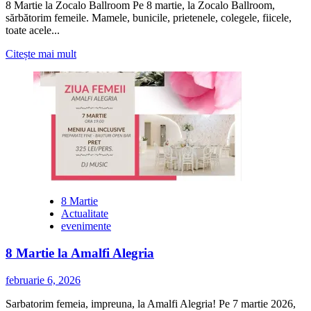
8 Martie la Zocalo Ballroom Pe 8 martie, la Zocalo Ballroom,
sărbătorim femeile. Mamele, bunicile, prietenele, colegele, fiicele,
toate acele...
Citește
Citește mai mult
mai
multe
despre
8
Martie
la
Zocalo
Ballroom
8 Martie
Actualitate
evenimente
8 Martie la Amalfi Alegria
februarie 6, 2026
Sarbatorim femeia, impreuna, la Amalfi Alegria! Pe 7 martie 2026,