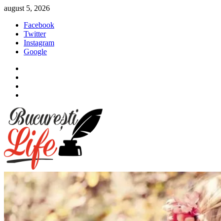
Sari
august 5, 2026
la
Facebook
conținut
Twitter
Instagram
Google
Facebook
Twitter
Instagram
Google