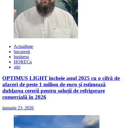
județul
Timiș
Actualitate
bucuresti
business
HORECa
stiri
OPTIMUS LIGHT încheie anul 2025 cu o cifră de
afaceri de peste 1 milion de euro și estimează
dublarea cererii pentru soluții de refrigerare
comercială în 2026
ianuarie 23, 2026