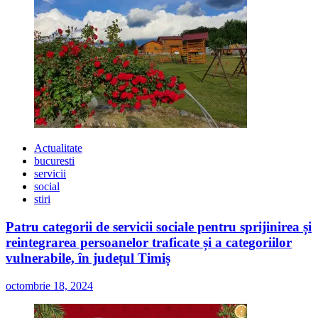
Actualitate
bucuresti
servicii
social
stiri
Patru categorii de servicii sociale pentru sprijinirea și
reintegrarea persoanelor traficate și a categoriilor
vulnerabile, în județul Timiș
octombrie 18, 2024