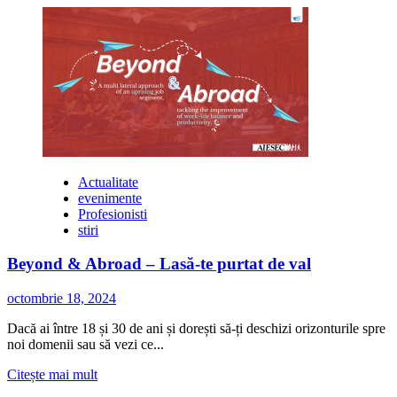
multe
despre
Sezonul
estival
a
debutat
cu
preturi
crescute
pe
litoral
Actualitate
evenimente
Profesionisti
stiri
Beyond & Abroad – Lasă-te purtat de val
octombrie 18, 2024
Dacă ai între 18 și 30 de ani și dorești să-ți deschizi orizonturile spre
noi domenii sau să vezi ce...
Citește
Citește mai mult
mai