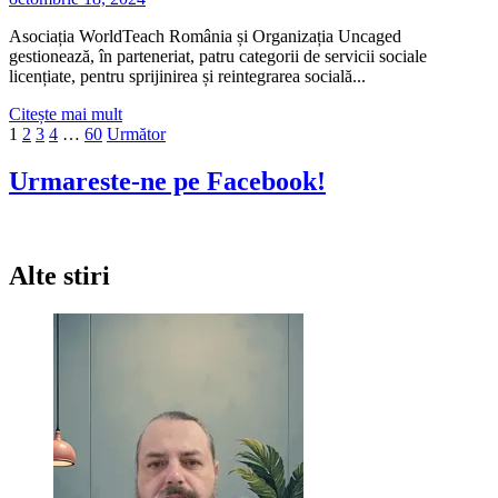
Asociația WorldTeach România și Organizația Uncaged
gestionează, în parteneriat, patru categorii de servicii sociale
licențiate, pentru sprijinirea și reintegrarea socială...
Citește
Citește mai mult
Paginație
mai
1
2
3
4
…
60
Următor
multe
articole
despre
Urmareste-ne pe Facebook!
Patru
categorii
de
servicii
Alte stiri
sociale
pentru
sprijinirea
și
reintegrarea
persoanelor
traficate
și
a
categoriilor
vulnerabile,
în