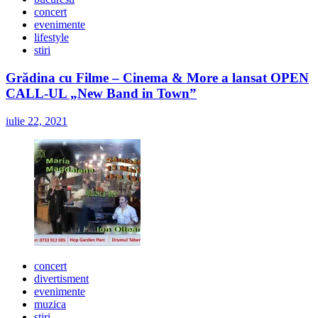
concert
evenimente
lifestyle
stiri
Grădina cu Filme – Cinema & More a lansat OPEN
CALL-UL „New Band in Town”
iulie 22, 2021
concert
divertisment
evenimente
muzica
stiri