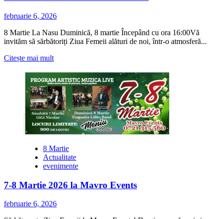
februarie 6, 2026
8 Martie La Nasu Duminică, 8 martie Începând cu ora 16:00Vă
invităm să sărbătoriți Ziua Femeii alături de noi, într-o atmosferă...
Citește
Citește mai mult
mai
multe
despre
Petrecere
de
Ziua
Femeii
la
La
Nasu
8 Martie
Actualitate
evenimente
7-8 Martie 2026 la Mavro Events
februarie 6, 2026