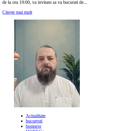
de la ora 19:00, va invitam sa va bucurati de...
Citește
Citește mai mult
mai
multe
despre
8
Martie
la
Amalfi
Alegria
Actualitate
bucuresti
business