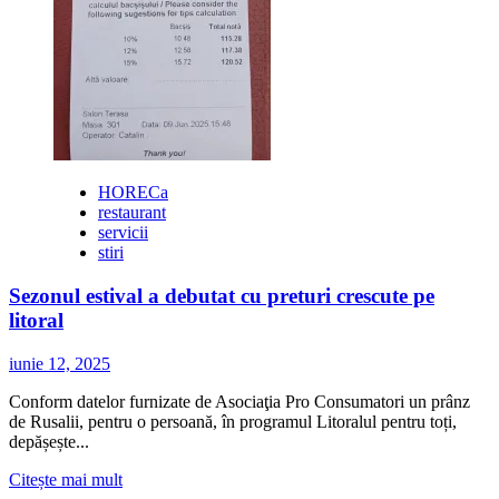
cifră
de
afaceri
de
peste
1
milion
de
euro
HORECa
și
restaurant
estimează
servicii
dublarea
stiri
cererii
pentru
Sezonul estival a debutat cu preturi crescute pe
soluții
litoral
de
refrigerare
comercială
iunie 12, 2025
în
2026
Conform datelor furnizate de Asociaţia Pro Consumatori un prânz
de Rusalii, pentru o persoană, în programul Litoralul pentru toți,
depășește...
Citește
Citește mai mult
mai