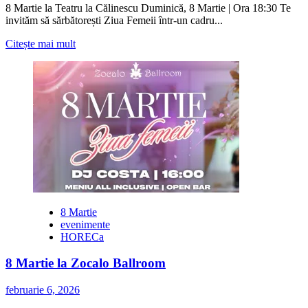
8 Martie la Teatru la Călinescu Duminică, 8 Martie | Ora 18:30 Te
invităm să sărbătorești Ziua Femeii într-un cadru...
Citește
Citește mai mult
mai
multe
despre
Ziua
Femeii
se
sărbătorește
La
Teatru.
La
Călinescu!
8 Martie
evenimente
HORECa
8 Martie la Zocalo Ballroom
februarie 6, 2026