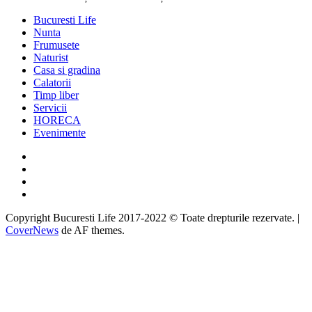
Bucuresti Life
Nunta
Frumusete
Naturist
Casa si gradina
Calatorii
Timp liber
Servicii
HORECA
Evenimente
Facebook
Twitter
Instagram
Google
Copyright Bucuresti Life 2017-2022 © Toate drepturile rezervate.
|
CoverNews
de AF themes.