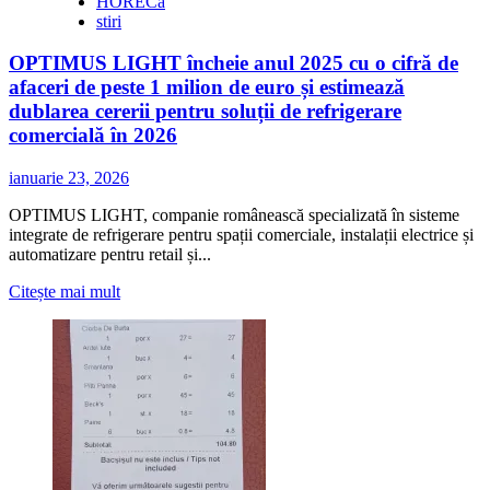
HORECa
stiri
OPTIMUS LIGHT încheie anul 2025 cu o cifră de
afaceri de peste 1 milion de euro și estimează
dublarea cererii pentru soluții de refrigerare
comercială în 2026
ianuarie 23, 2026
OPTIMUS LIGHT, companie românească specializată în sisteme
integrate de refrigerare pentru spații comerciale, instalații electrice și
automatizare pentru retail și...
Citește
Citește mai mult
mai
multe
despre
OPTIMUS
LIGHT
încheie
anul
2025
cu
o