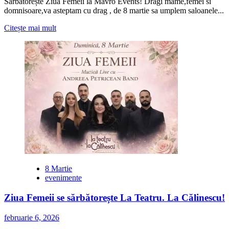
Sărbătorește Ziua Femeii la Mavro Events! Dragi mame,femei si
domnisoare,va asteptam cu drag , de 8 martie sa umplem saloanele...
Citește
Citește mai mult
mai
multe
despre
7-
8
Martie
2026
la
Mavro
Events
8 Martie
evenimente
Ziua Femeii se sărbătorește La Teatru. La Călinescu!
februarie 6, 2026