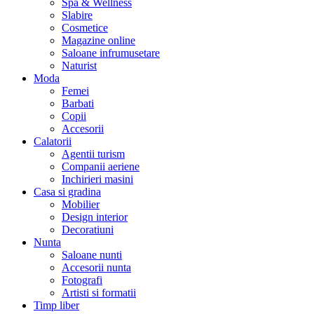
Spa & Wellness
Slabire
Cosmetice
Magazine online
Saloane infrumusetare
Naturist
Moda
Femei
Barbati
Copii
Accesorii
Calatorii
Agentii turism
Companii aeriene
Inchirieri masini
Casa si gradina
Mobilier
Design interior
Decoratiuni
Nunta
Saloane nunti
Accesorii nunta
Fotografi
Artisti si formatii
Timp liber