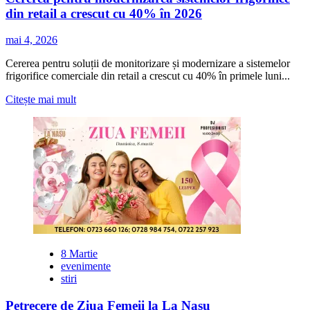
din retail a crescut cu 40% în 2026
mai 4, 2026
Cererea pentru soluții de monitorizare și modernizare a sistemelor
frigorifice comerciale din retail a crescut cu 40% în primele luni...
Citește
Citește mai mult
mai
multe
despre
Cererea
pentru
modernizarea
sistemelor
frigorifice
din
retail
a
crescut
8 Martie
cu
evenimente
40%
stiri
în
2026
Petrecere de Ziua Femeii la La Nasu