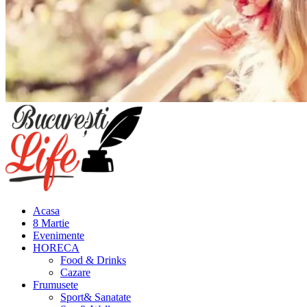
Meniu
principal
Acasa
8 Martie
Evenimente
HORECA
Food & Drinks
Cazare
Frumusete
Sport& Sanatate