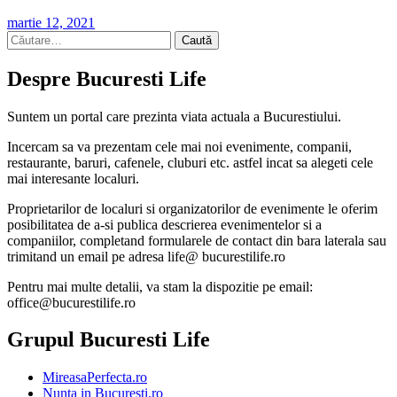
martie 12, 2021
Caută
după:
Despre Bucuresti Life
Suntem un portal care prezinta viata actuala a Bucurestiului.
Incercam sa va prezentam cele mai noi evenimente, companii,
restaurante, baruri, cafenele, cluburi etc. astfel incat sa alegeti cele
mai interesante localuri.
Proprietarilor de localuri si organizatorilor de evenimente le oferim
posibilitatea de a-si publica descrierea evenimentelor si a
companiilor, completand formularele de contact din bara laterala sau
trimitand un email pe adresa life@ bucurestilife.ro
Pentru mai multe detalii, va stam la dispozitie pe email:
office@bucurestilife.ro
Grupul Bucuresti Life
MireasaPerfecta.ro
Nunta in Bucuresti.ro