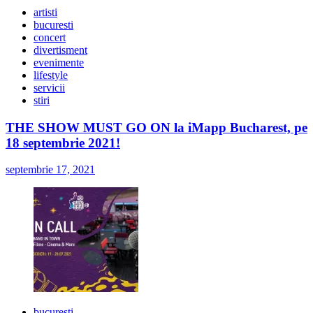
artisti
bucuresti
concert
divertisment
evenimente
lifestyle
servicii
stiri
THE SHOW MUST GO ON la iMapp Bucharest, pe
18 septembrie 2021!
septembrie 17, 2021
bucuresti