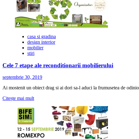
casa si gradina
design interior
mobilier
stiri
Cele 7 etape ale reconditionarii mobilierului
septembrie 30, 2019
Ai mostenit un obiect drag si ai dori sa-l aduci la frumusetea de odinioar
Citește
Citește mai mult
mai
multe
despre
Cele
7
etape
ale