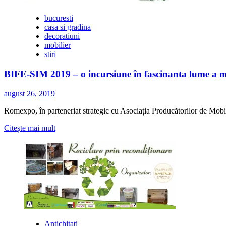
reconditionarii
mobilierului
bucuresti
casa si gradina
decoratiuni
mobilier
stiri
BIFE-SIM 2019 – o incursiune în fascinanta lume a m
august 26, 2019
Romexpo, în parteneriat strategic cu Asociația Producătorilor de Mo
Citește
Citește mai mult
mai
multe
despre
BIFE-
SIM
2019
–
o
incursiune
în
Antichitati