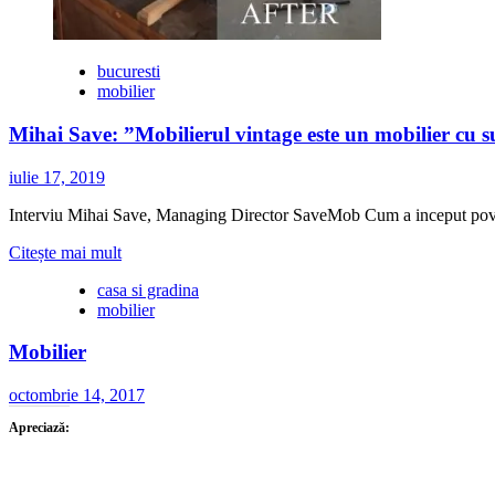
bucuresti
mobilier
Mihai Save: ”Mobilierul vintage este un mobilier cu su
iulie 17, 2019
Interviu Mihai Save, Managing Director SaveMob Cum a inceput poves
Citește
Citește mai mult
mai
casa si gradina
multe
mobilier
despre
Mihai
Mobilier
Save:
”Mobilierul
vintage
octombrie 14, 2017
este
Apreciază:
un
mobilier
cu
suflet…