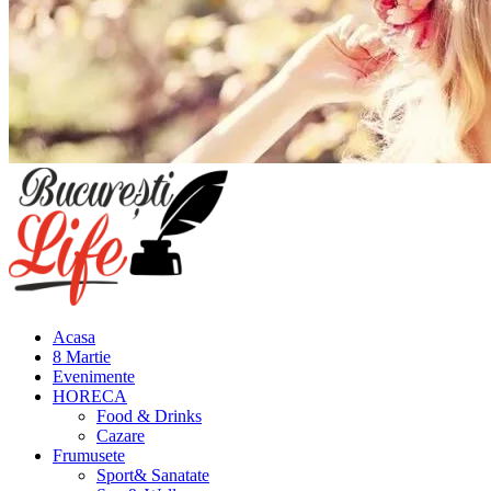
Meniu
principal
Acasa
8 Martie
Evenimente
HORECA
Food & Drinks
Cazare
Frumusete
Sport& Sanatate