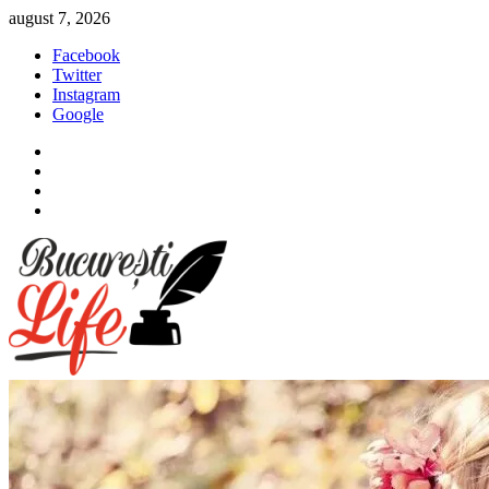
Sari
august 7, 2026
la
Facebook
conținut
Twitter
Instagram
Google
Facebook
Twitter
Instagram
Google