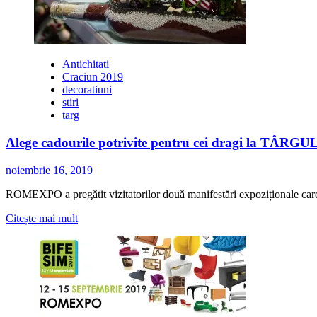
Antichitati
Craciun 2019
decoratiuni
stiri
targ
Alege cadourile potrivite pentru cei dragi l
noiembrie 16, 2019
ROMEXPO a pregătit vizitatorilor două manifestări expoziționale car
Citește
Citește mai mult
mai
multe
despre
Alege
cadourile
potrivite
pentru