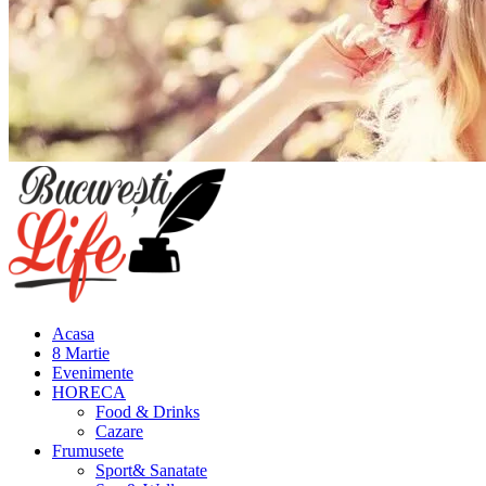
Meniu
principal
Acasa
8 Martie
Evenimente
HORECA
Food & Drinks
Cazare
Frumusete
Sport& Sanatate