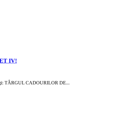
ET IV!
i cei dragi: TÂRGUL CADOURILOR DE...