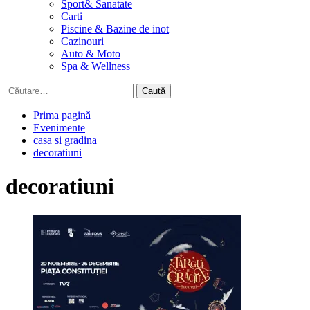
Sport& Sanatate
Carti
Piscine & Bazine de inot
Cazinouri
Auto & Moto
Spa & Wellness
Caută
după:
Prima pagină
Evenimente
casa si gradina
decoratiuni
decoratiuni