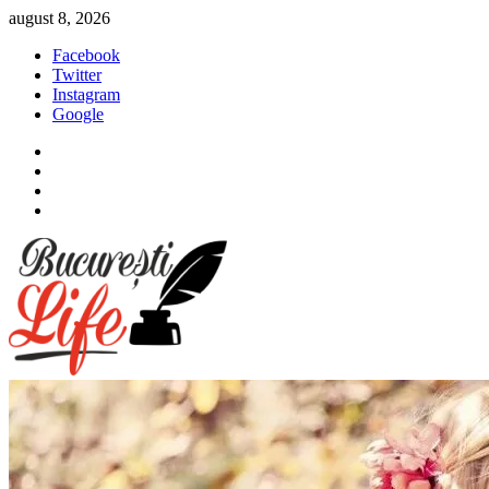
Sari
august 8, 2026
la
Facebook
conținut
Twitter
Instagram
Google
Facebook
Twitter
Instagram
Google