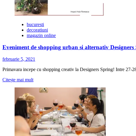
deschide
pe
20
noiembrie
in
bucuresti
Piata
decoratiuni
Constitutiei
magazin online
Eveniment de shopping urban si alternativ Designers
februarie 5, 2021
Primavara incepe cu shopping creativ la Designers Spring! Intre 27-28 
Citește
Citește mai mult
mai
multe
despre
Eveniment
de
shopping
urban
si
alternativ
Designers