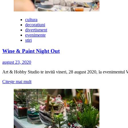
Spring
la
Impact
Hub
cultura
Floreasca
decoratiuni
divertisment
evenimente
stiri
Wine & Paint Night Out
august 23, 2020
Art & Hobby Studio te invită vineri, 28 august 2020, la evenimentul W
Citește
Citește mai mult
mai
multe
despre
Wine
&
Paint
Night
Out