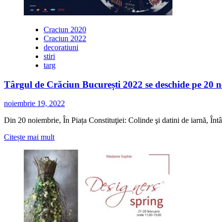
Craciun 2020
Craciun 2022
decoratiuni
stiri
targ
Târgul de Crăciun București 2022 se deschide pe 20 no
noiembrie 19, 2022
Din 20 noiembrie, În Piața Constituţiei: Colinde şi datini de iarnă, Întâl
Citește
Citește mai mult
mai
multe
despre
Târgul
de
Crăciun
București
2022
se