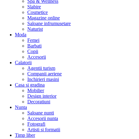
Spa & Wellness
Slabire
Cosmetice
Magazine online
Saloane infrumusetare
Naturist
Moda
Femei
Barbati
Copii
Accesorii
Calatorii
Agentii turism
Companii aeriene
Inchirieri masini
Casa si gradina
Mobilier
Design interior
Decoratiuni
Nunta
Saloane nunti
Accesorii nunta
Fotografi
Artisti si formatii
Timp liber