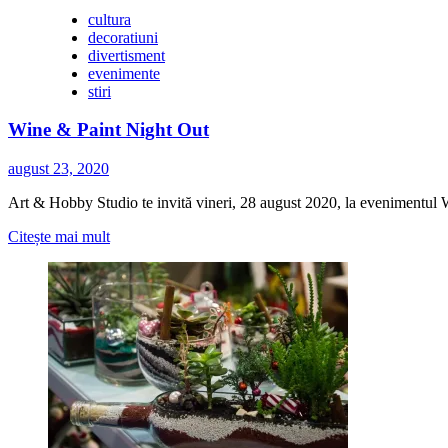
Hub
cultura
Floreasca
decoratiuni
divertisment
evenimente
stiri
Wine & Paint Night Out
august 23, 2020
Art & Hobby Studio te invită vineri, 28 august 2020, la evenimentul 
Citește
Citește mai mult
mai
multe
despre
Wine
&
Paint
Night
Out