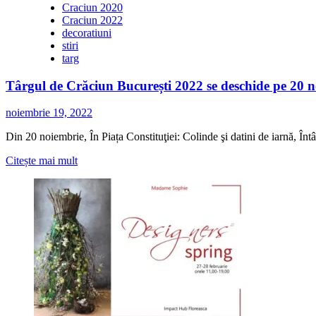
Craciun 2020
Craciun 2022
decoratiuni
stiri
targ
Târgul de Crăciun București 2022 se deschide pe 20 no
noiembrie 19, 2022
Din 20 noiembrie, În Piața Constituţiei: Colinde şi datini de iarnă, Întâ
Citește
Citește mai mult
mai
multe
despre
Târgul
de
Crăciun
București
2022
se
deschide
pe
20