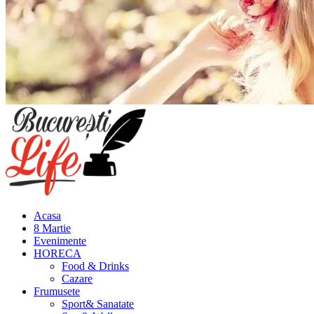
Meniu
principal
Acasa
8 Martie
Evenimente
HORECA
Food & Drinks
Cazare
Frumusete
Sport& Sanatate