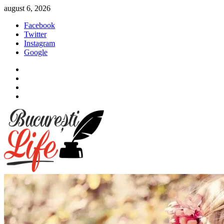
Sari
august 6, 2026
la
Facebook
conținut
Twitter
Instagram
Google
Facebook
Twitter
Instagram
Google