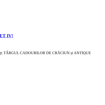
ET IV!
u toți cei dragi: TÂRGUL CADOURILOR DE CRĂCIUN și ANTIQUE