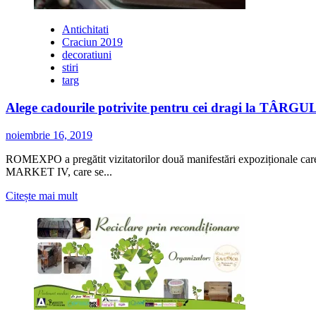
Antichitati
Craciun 2019
decoratiuni
stiri
targ
Alege cadourile potrivite pentru cei dragi l
noiembrie 16, 2019
ROMEXPO a pregătit vizitatorilor două manifestări expoziționale 
MARKET IV, care se...
Citește
Citește mai mult
mai
multe
despre
Alege
cadourile
potrivite
pentru
cei
dragi