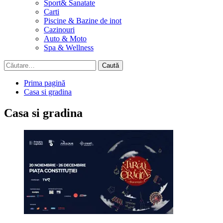
Sport& Sanatate
Carti
Piscine & Bazine de inot
Cazinouri
Auto & Moto
Spa & Wellness
Caută
după:
Prima pagină
Casa si gradina
Casa si gradina