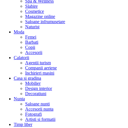
Spa & Wellness
Slabire
Cosmetice
Magazine online
Saloane infrumusetare
Naturist
Moda
Femei
Barbati
Copii
Accesorii
Calatorii
Agentii turism
Companii aeriene
Inchirieri masini
Casa si gradina
Mobilier
Design interior
Decoratiuni
Nunta
Saloane nunti
Accesorii nunta
Fotografi
Artisti si formatii
Timp liber