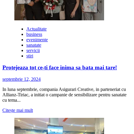
pentru
sprijinirea
și
reintegrarea
persoanelor
Actualitate
traficate
business
și
evenimente
a
sanatate
categoriilor
servicii
vulnerabile,
stiri
în
județul
Protejeaza tot ce-ti face inima sa bata mai tare!
Timiș
septembrie 12, 2024
In luna septembrie, compania Asigurari Creative, in parteneriat cu
Allianz-Tiriac, a initiat o campanie de sensibilizare pentru sanatate
cu tema...
Citește
Citește mai mult
mai
multe
despre
Protejeaza