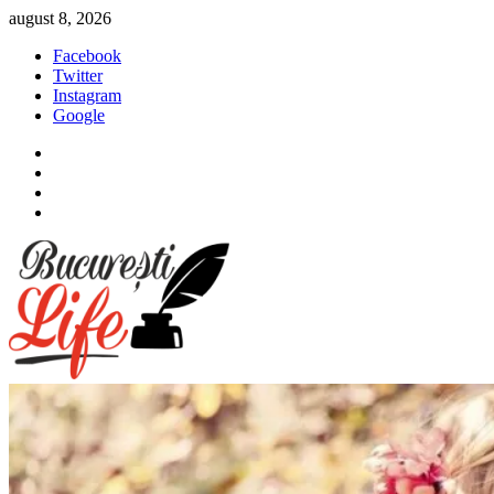
Sari
august 8, 2026
la
Facebook
conținut
Twitter
Instagram
Google
Facebook
Twitter
Instagram
Google