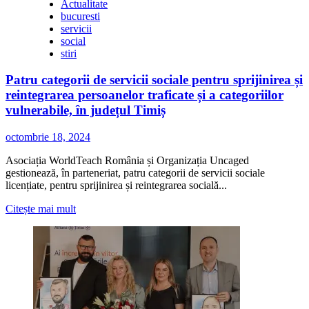
Actualitate
bucuresti
servicii
social
stiri
Patru categorii de servicii sociale pentru sprijinirea și
reintegrarea persoanelor traficate și a categoriilor
vulnerabile, în județul Timiș
octombrie 18, 2024
Asociația WorldTeach România și Organizația Uncaged
gestionează, în parteneriat, patru categorii de servicii sociale
licențiate, pentru sprijinirea și reintegrarea socială...
Citește
Citește mai mult
mai
multe
despre
Patru
categorii
de
servicii
sociale