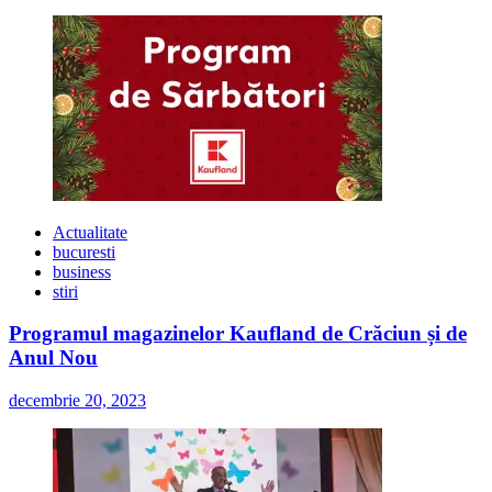
Actualitate
bucuresti
business
stiri
Programul magazinelor Kaufland de Crăciun și de
Anul Nou
decembrie 20, 2023