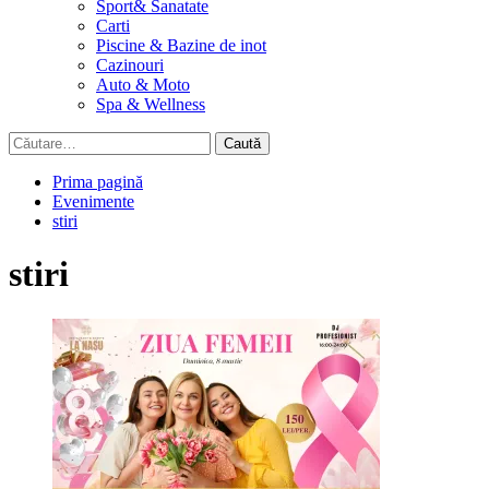
Sport& Sanatate
Carti
Piscine & Bazine de inot
Cazinouri
Auto & Moto
Spa & Wellness
Caută
după:
Prima pagină
Evenimente
stiri
stiri