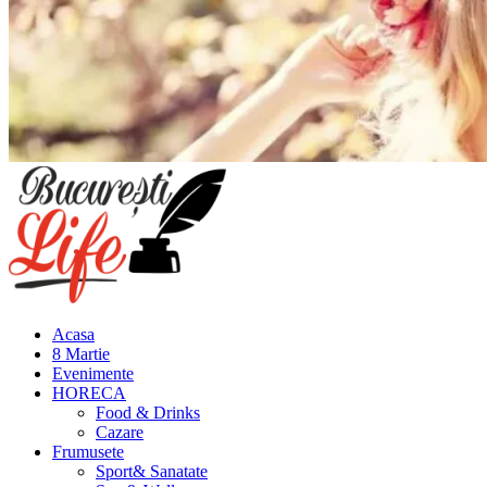
Meniu
principal
Acasa
8 Martie
Evenimente
HORECA
Food & Drinks
Cazare
Frumusete
Sport& Sanatate