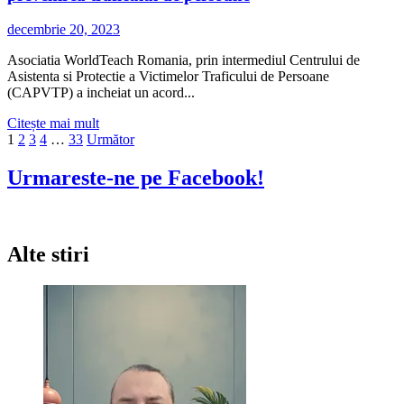
complet
modernizată
decembrie 20, 2023
și
dotată
Asociatia WorldTeach Romania, prin intermediul Centrului de
cu
Asistenta si Protectie a Victimelor Traficului de Persoane
stații
(CAPVTP) a incheiat un acord...
de
încărcare
Citește
Citește mai mult
Tesla
Paginație
mai
1
2
3
4
…
33
Următor
multe
articole
despre
Urmareste-ne pe Facebook!
Monitoare
video
în
Gara
Alte stiri
de
Nord
și
în
Aeroportul
Internațional
Henri
Coandă
București
pentru