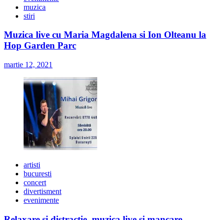
muzica
stiri
Muzica live cu Maria Magdalena si Ion Olteanu la
Hop Garden Parc
martie 12, 2021
artisti
bucuresti
concert
divertisment
evenimente
Relaxare si distractie, muzica live si mancare