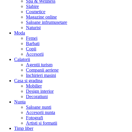
Spa & Wellness
Slabire
Cosmetice
Magazine online
Saloane infrumusetare
Naturist
Moda
Femei
Barbati
Copii
Accesorii
Calatorii
Agentii turism
Companii aeriene
Inchirieri masini
Casa si gradina
Mobilier
Design interior
Decoratiuni
Nunta
Saloane nunti
Accesorii nunta
Fotografi
Artisti si formatii
Timp liber