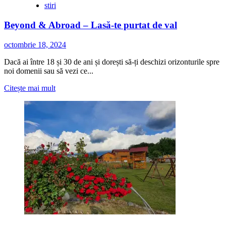
stiri
Beyond & Abroad – Lasă-te purtat de val
octombrie 18, 2024
Dacă ai între 18 și 30 de ani și dorești să-ți deschizi orizonturile spre
noi domenii sau să vezi ce...
Citește
Citește mai mult
mai
multe
despre
Beyond
&
Abroad
–
Lasă-
te
purtat
de
val