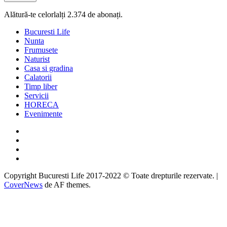
Alătură-te celorlalți 2.374 de abonați.
Bucuresti Life
Nunta
Frumusete
Naturist
Casa si gradina
Calatorii
Timp liber
Servicii
HORECA
Evenimente
Facebook
Twitter
Instagram
Google
Copyright Bucuresti Life 2017-2022 © Toate drepturile rezervate.
|
CoverNews
de AF themes.