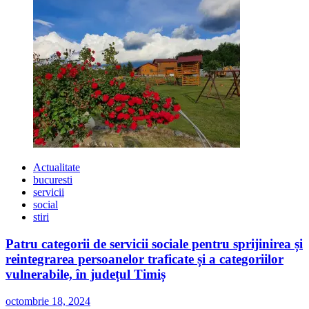
Actualitate
bucuresti
servicii
social
stiri
Patru categorii de servicii sociale pentru sprijinirea și
reintegrarea persoanelor traficate și a categoriilor
vulnerabile, în județul Timiș
octombrie 18, 2024