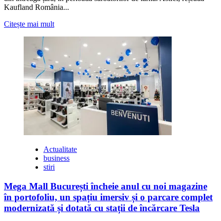
Kaufland România...
Citește
Citește mai mult
mai
multe
despre
Programul
magazinelor
Kaufland
de
Crăciun
și
de
Anul
Nou
Actualitate
business
stiri
Mega Mall București încheie anul cu noi magazine
în portofoliu, un spațiu imersiv și o parcare complet
modernizată și dotată cu stații de încărcare Tesla