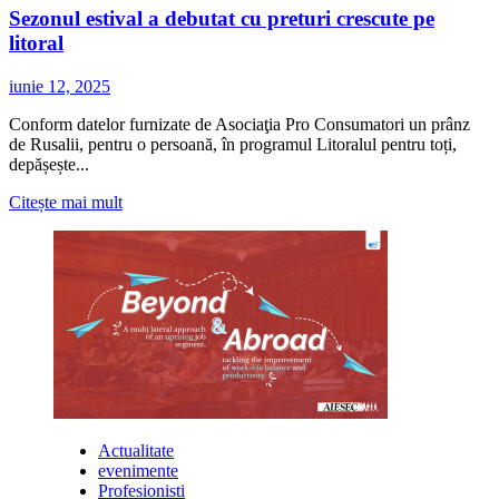
pentru
Sezonul estival a debutat cu preturi crescute pe
soluții
litoral
de
refrigerare
comercială
iunie 12, 2025
în
2026
Conform datelor furnizate de Asociaţia Pro Consumatori un prânz
de Rusalii, pentru o persoană, în programul Litoralul pentru toți,
depășește...
Citește
Citește mai mult
mai
multe
despre
Sezonul
estival
a
debutat
cu
preturi
crescute
pe
litoral
Actualitate
evenimente
Profesionisti