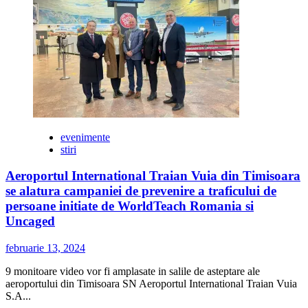
tot
ce-
ti
face
inima
sa
bata
mai
tare!
evenimente
stiri
Aeroportul International Traian Vuia din Timisoara
se alatura campaniei de prevenire a traficului de
persoane initiate de WorldTeach Romania si
Uncaged
februarie 13, 2024
9 monitoare video vor fi amplasate in salile de asteptare ale
aeroportului din Timisoara SN Aeroportul International Traian Vuia
S.A...