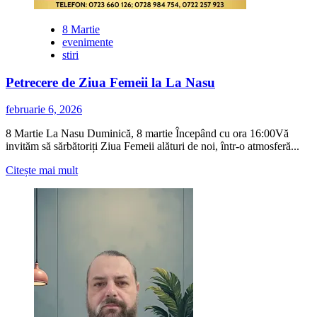
8 Martie
evenimente
stiri
Petrecere de Ziua Femeii la La Nasu
februarie 6, 2026
8 Martie La Nasu Duminică, 8 martie Începând cu ora 16:00Vă
invităm să sărbătoriți Ziua Femeii alături de noi, într-o atmosferă...
Citește
Citește mai mult
mai
multe
despre
Petrecere
de
Ziua
Femeii
la
La
Nasu