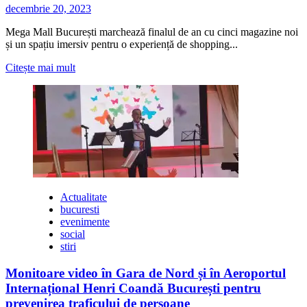
decembrie 20, 2023
Mega Mall București marchează finalul de an cu cinci magazine noi
și un spațiu imersiv pentru o experiență de shopping...
Citește
Citește mai mult
mai
multe
despre
Mega
Mall
București
încheie
anul
cu
noi
Actualitate
magazine
bucuresti
în
evenimente
portofoliu,
social
un
stiri
spațiu
imersiv
Monitoare video în Gara de Nord și în Aeroportul
și
Internațional Henri Coandă București pentru
o
parcare
prevenirea traficului de persoane