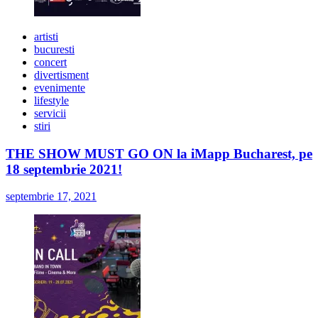
artisti
bucuresti
concert
divertisment
evenimente
lifestyle
servicii
stiri
THE SHOW MUST GO ON la iMapp Bucharest, pe
18 septembrie 2021!
septembrie 17, 2021