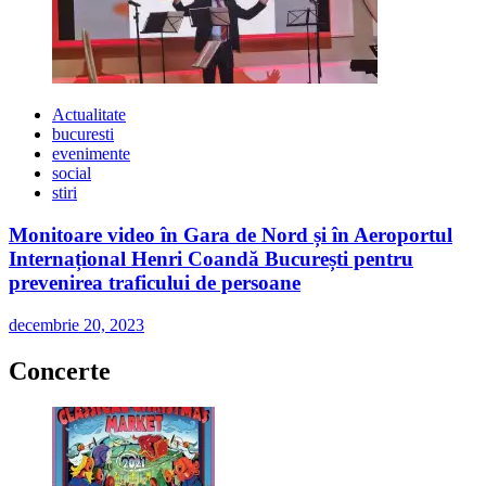
Actualitate
bucuresti
evenimente
social
stiri
Monitoare video în Gara de Nord și în Aeroportul
Internațional Henri Coandă București pentru
prevenirea traficului de persoane
decembrie 20, 2023
Concerte