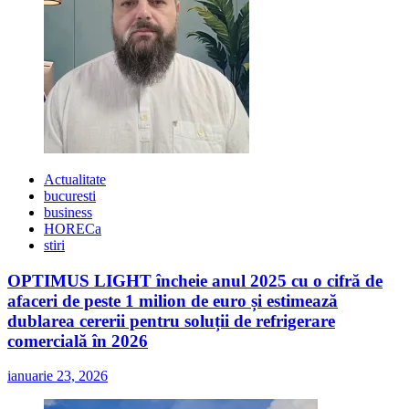
prevenirea
traficului
de
persoane
Actualitate
bucuresti
business
HORECa
stiri
OPTIMUS LIGHT încheie anul 2025 cu o cifră de
afaceri de peste 1 milion de euro și estimează
dublarea cererii pentru soluții de refrigerare
comercială în 2026
ianuarie 23, 2026