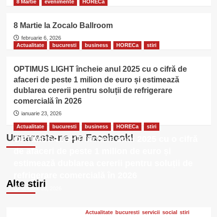
8 Martie
evenimente
HORECa
8 Martie la Zocalo Ballroom
februarie 6, 2026
Actualitate
bucuresti
business
HORECa
stiri
OPTIMUS LIGHT încheie anul 2025 cu o cifră de
afaceri de peste 1 milion de euro și estimează
dublarea cererii pentru soluții de refrigerare
comercială în 2026
ianuarie 23, 2026
Actualitate
bucuresti
business
HORECa
stiri
Urmareste-ne pe Facebook!
OPTIMUS LIGHT încheie anul 2025 cu o cifră
de afaceri de peste 1 milion de euro și
estimează dublarea cererii pentru soluții de
refrigerare comercială în 2026
Alte stiri
ianuarie 23, 2026
Actualitate
bucuresti
servicii
social
stiri