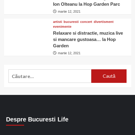
Ion Olteanu la Hop Garden Parc
martie 12, 2021
artisti
bucuresti
concert
divertisment
evenimente
Relaxare si distractie, muzica live
si mancare gustoasa… la Hop
Garden
martie 12, 2021
Caută
după:
Despre Bucuresti Life