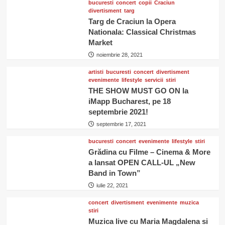
bucuresti
concert
copii
Craciun
divertisment
targ
Targ de Craciun la Opera
Nationala: Classical Christmas
Market
noiembrie 28, 2021
artisti
bucuresti
concert
divertisment
evenimente
lifestyle
servicii
stiri
THE SHOW MUST GO ON la
iMapp Bucharest, pe 18
septembrie 2021!
septembrie 17, 2021
bucuresti
concert
evenimente
lifestyle
stiri
Grădina cu Filme – Cinema & More
a lansat OPEN CALL-UL „New
Band in Town”
iulie 22, 2021
concert
divertisment
evenimente
muzica
stiri
Muzica live cu Maria Magdalena si