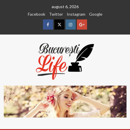
Sari
august 6, 2026
la
Facebook
Twitter
Instagram
Google
conținut
Facebook
Twitter
Instagram
Google