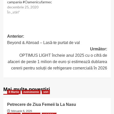
campania #Oamenicufarmec
decembrie 25, 2020
În „stiri”
Post
Anterior:
Beyond & Abroad – Lasă-te purtat de val
navigation
Următor:
OPTIMUS LIGHT încheie anul 2025 cu o cifră de
afaceri de peste 1 milion de euro și estimează dublarea
cererii pentru soluții de refrigerare comercială în 2026
Mai multe povestiri
8 Martie
evenimente
stiri
Petrecere de Ziua Femeii la La Nasu
februarie 6, 2026