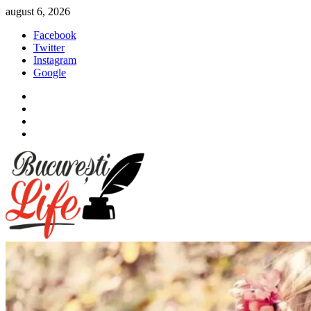
Sari
august 6, 2026
la
Facebook
conținut
Twitter
Instagram
Google
Facebook
Twitter
Instagram
Google