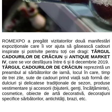
ROMEXPO a pregătit
vizitatorilor
două manifestări
expoziționale care
îi vor ajuta să găsească cadouri
inspirate și po
t
rivite pentru toți cei dragi:
T
Â
RGUL
CADOURILOR DE CRĂCIUN
și
ANTIQUE MARKET
IV
, care se vor desfășura între 6 și 8 decembrie
2019
.
T
Â
RGUL CADOURILOR DE CRĂCIUN
reprezintă un
preambul al sărbătorilor de iarnă, locul în care, timp
de trei
zile, sute de cadouri prind viață sub formă de:
dulciuri şi delicatese tradiţionale de sezon, produse
vestimentare şi accesorii (bijuterii, genţi, încălţăminte),
cosmetice, obiecte de artă decorativă, decoraţiuni
specifice sărbătorilor, antichităţi, brazi, etc.