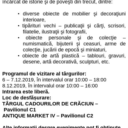
încărcat de istorie şi de poveşti din trecut, dintre:
•
diverse obiecte de mobilier şi decoraţiuni
interioare
,
•
tipărituri vechi
–
publicaţii şi cărţi, scrisori,
filatelie, ilustraţii şi fotografii
,
•
obiecte personale şi de colecţie –
numismatică, bijuterii şi ceasuri, arme de
colecţie, jucării de epocă şi miniaturi
,
•
obiecte de artă plastică – tablouri, gravuri,
desene, artă decorativă, sculpturi, etc.
Program
ul
de
vizitare
al
târgurilor
:
6 – 7.12.2019,
în
interval
ul
orar 10:00 – 18:00
8.12.2019,
în
interval
ul
orar 10:00 – 16:00
Intrarea este liberă.
Loc
de
desfășurare
:
TÂRGUL CADOURILOR DE CRĂCIUN –
Pavilio
nul
C1
ANTIQUE MARKET IV –
Pavilionul
C2
Alte informaț
ii despre eveniment
e pot fi obținute