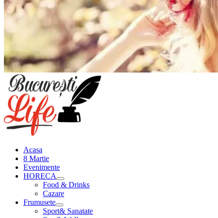
Meniu
principal
Acasa
8 Martie
Evenimente
HORECA
Food & Drinks
Cazare
Frumusete
Sport& Sanatate