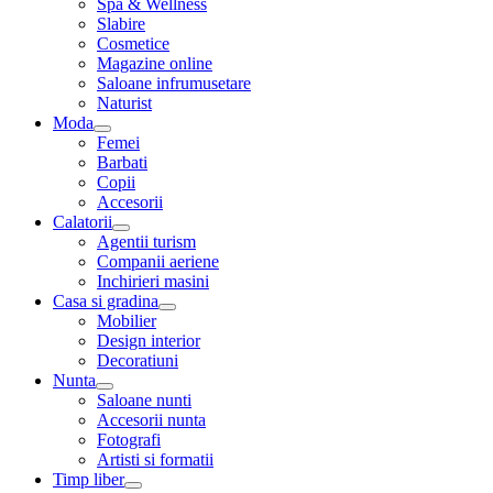
Spa & Wellness
Slabire
Cosmetice
Magazine online
Saloane infrumusetare
Naturist
Moda
Femei
Barbati
Copii
Accesorii
Calatorii
Agentii turism
Companii aeriene
Inchirieri masini
Casa si gradina
Mobilier
Design interior
Decoratiuni
Nunta
Saloane nunti
Accesorii nunta
Fotografi
Artisti si formatii
Timp liber