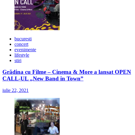
bucuresti
concert
evenimente
lifestyle
stiri
Grădina cu Filme – Cinema & More a lansat OPEN
CALL-UL „New Band in Town”
iulie 22, 2021