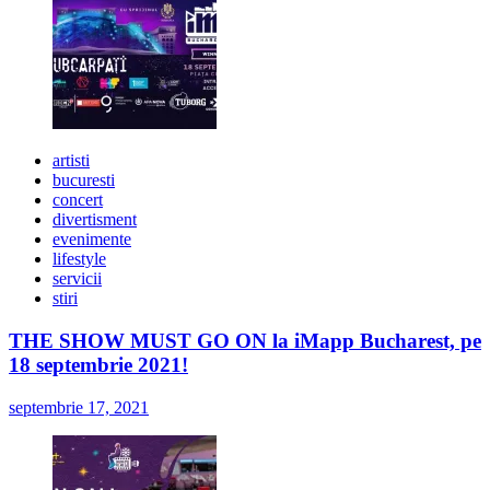
artisti
bucuresti
concert
divertisment
evenimente
lifestyle
servicii
stiri
THE SHOW MUST GO ON la iMapp Bucharest, pe
18 septembrie 2021!
septembrie 17, 2021