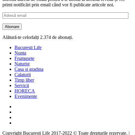
primi notificări prin email când vor fi publicate articole noi.
Adresă
email
Abonare
Alătură-te celorlalți 2.374 de abonați.
Bucuresti Life
Nunta
Frumusete
Naturist
Casa si gradina
Calatorii
Timp liber
Servicii
HORECA
Evenimente
Facebook
Twitter
Instagram
Google
Copyright Bucuresti Life 2017-2022 © Toate drepturile rezervate.
|