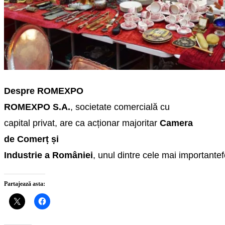
Despre
ROMEXPO
ROMEXPO S.A.
,
societate
comercială
cu
capital
privat
, are ca
acționar
majoritar
Camera
de
Comerț
și
I
ndustrie
a
României
,
unul
dintre
cele
mai
importante
f
Partajează asta: