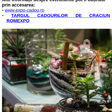
prin accesarea
:
•
www.expo-cadou.ro
•
TARGUL CADOURILOR DE CRACIUN
ROMEXPO