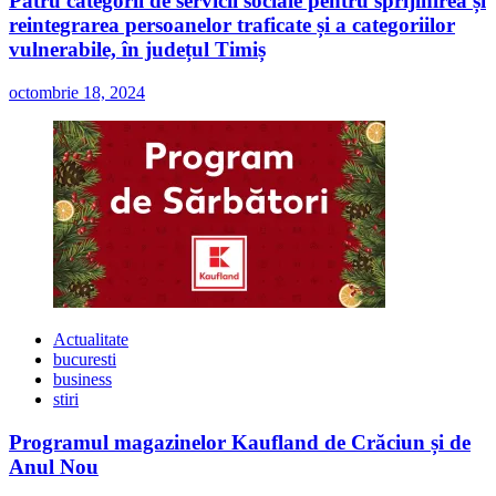
Patru categorii de servicii sociale pentru sprijinirea și
reintegrarea persoanelor traficate și a categoriilor
vulnerabile, în județul Timiș
octombrie 18, 2024
Actualitate
bucuresti
business
stiri
Programul magazinelor Kaufland de Crăciun și de
Anul Nou