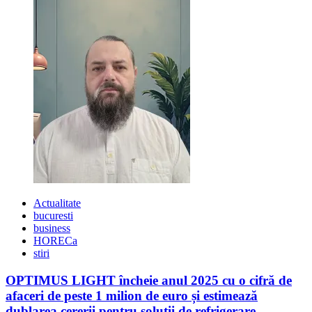
Actualitate
bucuresti
business
HORECa
stiri
OPTIMUS LIGHT încheie anul 2025 cu o cifră de
afaceri de peste 1 milion de euro și estimează
dublarea cererii pentru soluții de refrigerare