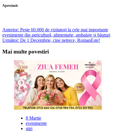
Apreciază:
Post
Anterior:
Peste 60.000 de vizitatori la cele mai importante
evenimente din agricultură, alimentație, ambalaje și băuturi
navigation
Următor:
De 1 Decembrie, cine petrece, RomanEste!
Mai multe povestiri
8 Martie
evenimente
stiri