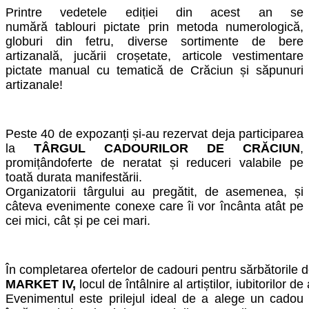
Printre vedetele ediției din acest an se
numără
tablouri pictate prin metoda numerologic
ă,
globuri din fetru, diverse sortimente de bere
artizanală, jucării croșetate
, articole vestimentare
pictate manual cu tematică de Crăciun și săpunuri
artizanale!
Peste 40 de expozanți și-au rezervat deja participarea
la
TÂRGUL CADOURILOR DE CRĂCIUN
,
promițând
oferte
de neratat
și reduceri valabile pe
toată
durata manifestării
.
Organizatorii târgului
au preg
ătit
, de asemenea, și
câteva evenimente c
onexe care îi vor încânta atât pe
cei mici, cât și pe cei mari.
În
completarea
ofertelor
de
cadou
ri
pentru
sărbătorile
d
MARKET
IV
,
locul
de
întâlnire
al
artiștilor
,
iubitorilor
de
Evenimentul este prilejul ideal de a alege
un cadou