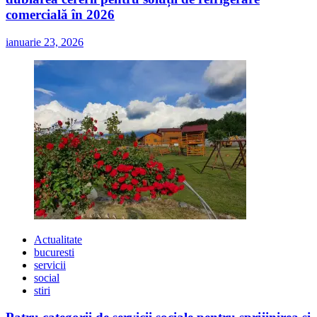
comercială în 2026
ianuarie 23, 2026
Actualitate
bucuresti
servicii
social
stiri