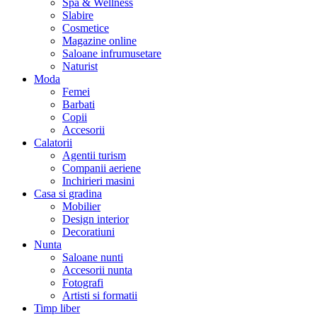
Spa & Wellness
Slabire
Cosmetice
Magazine online
Saloane infrumusetare
Naturist
Moda
Femei
Barbati
Copii
Accesorii
Calatorii
Agentii turism
Companii aeriene
Inchirieri masini
Casa si gradina
Mobilier
Design interior
Decoratiuni
Nunta
Saloane nunti
Accesorii nunta
Fotografi
Artisti si formatii
Timp liber