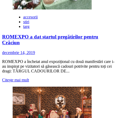
accesorii
stiri
targ
ROMEXPO a dat startul pregătirilor pentru
Crăciun
decembrie 14, 2019
ROMEXPO a încheiat anul expozițional cu două manifestări care i-
au inspirat pe vizitatori să găsească cadouri potrivite pentru toți cei
dragi: TÂRGUL CADOURILOR DE...
Citește
Citește mai mult
mai
multe
despre
ROMEXPO
a
dat
startul
pregătirilor