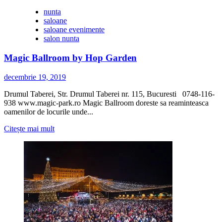
oferte
Last
nunta
Minute
saloane
saloane evenimente
salon nunta
Magic Ballroom by Hop Garden
decembrie 19, 2019
Drumul Taberei, Str. Drumul Taberei nr. 115, Bucuresti 0748-116-
938 www.magic-park.ro Magic Ballroom doreste sa reaminteasca
oamenilor de locurile unde...
Citește
Citește mai mult
mai
multe
despre
Magic
Ballroom
by
Hop
Garden