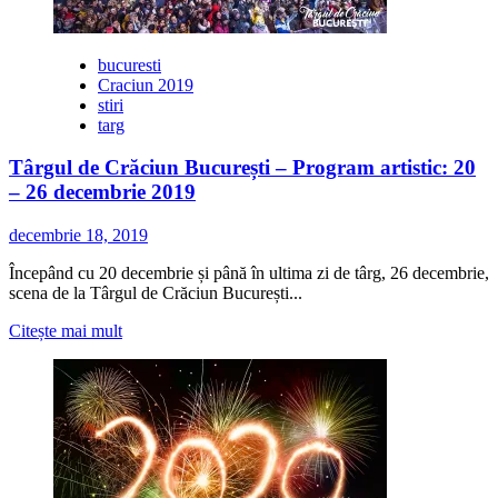
bucuresti
Craciun 2019
stiri
targ
Târgul de Crăciun București – Program artistic: 20
– 26 decembrie 2019
decembrie 18, 2019
Începând cu 20 decembrie și până în ultima zi de târg, 26 decembrie,
scena de la Târgul de Crăciun București...
Citește
Citește mai mult
mai
multe
despre
Târgul
de
Crăciun
București
–