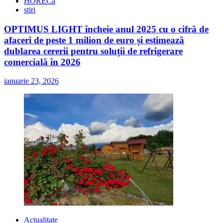
HORECa
stiri
OPTIMUS LIGHT încheie anul 2025 cu o cifră de
afaceri de peste 1 milion de euro și estimează
dublarea cererii pentru soluții de refrigerare
comercială în 2026
ianuarie 23, 2026
Actualitate