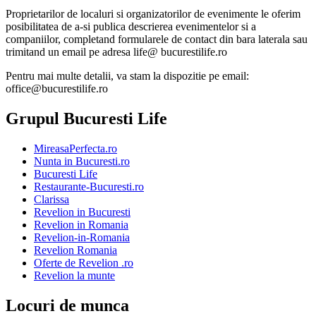
Proprietarilor de localuri si organizatorilor de evenimente le oferim
posibilitatea de a-si publica descrierea evenimentelor si a
companiilor, completand formularele de contact din bara laterala sau
trimitand un email pe adresa life@ bucurestilife.ro
Pentru mai multe detalii, va stam la dispozitie pe email:
office@bucurestilife.ro
Grupul Bucuresti Life
MireasaPerfecta.ro
Nunta in Bucuresti.ro
Bucuresti Life
Restaurante-Bucuresti.ro
Clarissa
Revelion in Bucuresti
Revelion in Romania
Revelion-in-Romania
Revelion Romania
Oferte de Revelion .ro
Revelion la munte
Locuri de munca