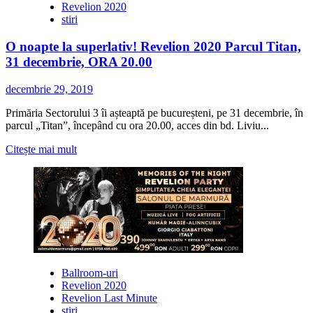
Revelion 2020
stiri
O noapte la superlativ! Revelion 2020 Parcul Titan,
31 decembrie, ORA 20.00
decembrie 29, 2019
Primăria Sectorului 3 îi așteaptă pe bucureșteni, pe 31 decembrie, în
parcul „Titan”, începând cu ora 20.00, acces din bd. Liviu...
Citește
Citește mai mult
mai
multe
despre
O
noapte
la
superlativ!
Revelion
2020
Ballroom-uri
Parcul
Revelion 2020
Titan,
Revelion Last Minute
31
stiri
decembrie,