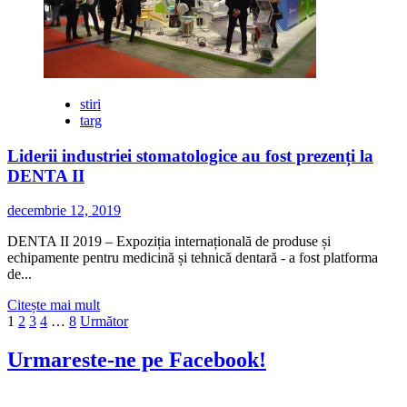
vineri
la
Targul
de
Craciun
stiri
targ
Liderii industriei stomatologice au fost prezenți la
DENTA II
decembrie 12, 2019
DENTA II 2019 – Expoziția internațională de produse și
echipamente pentru medicină și tehnică dentară - a fost platforma
de...
Citește
Citește mai mult
Paginație
mai
1
2
3
4
…
8
Următor
multe
articole
despre
Urmareste-ne pe Facebook!
Liderii
industriei
stomatologice