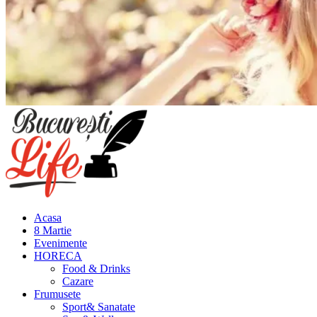
Meniu
principal
Acasa
8 Martie
Evenimente
HORECA
Food & Drinks
Cazare
Frumusete
Sport& Sanatate