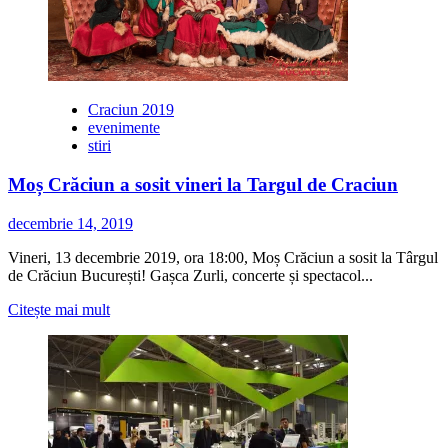
pentru
Crăciun
Craciun 2019
evenimente
stiri
Moș Crăciun a sosit vineri la Targul de Craciun
decembrie 14, 2019
Vineri, 13 decembrie 2019, ora 18:00, Moș Crăciun a sosit la Târgul
de Crăciun București! Gașca Zurli, concerte și spectacol...
Citește
Citește mai mult
mai
multe
despre
Moș
Crăciun
a
sosit