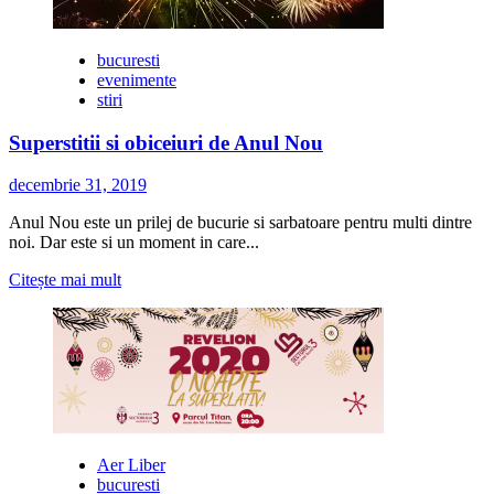
bucuresti
evenimente
stiri
Superstitii si obiceiuri de Anul Nou
decembrie 31, 2019
Anul Nou este un prilej de bucurie si sarbatoare pentru multi dintre
noi. Dar este si un moment in care...
Citește
Citește mai mult
mai
multe
despre
Superstitii
si
obiceiuri
de
Anul
Nou
Aer Liber
bucuresti