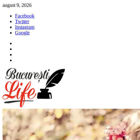
Sari
august 9, 2026
la
Facebook
conținut
Twitter
Instagram
Google
Facebook
Twitter
Instagram
Google