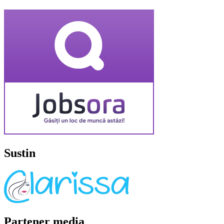
Sustin
Partener media