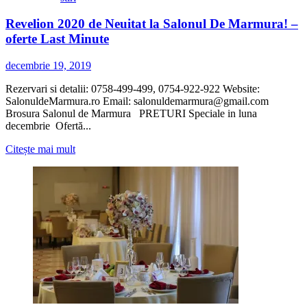
ORA
Revelion 2020 de Neuitat la Salonul De Marmura! –
20.00
oferte Last Minute
decembrie 19, 2019
Rezervari si detalii: 0758-499-499, 0754-922-922 Website:
SalonuldeMarmura.ro Email: salonuldemarmura@gmail.com
Brosura Salonul de Marmura PRETURI Speciale in luna
decembrie Ofertă...
Citește
Citește mai mult
mai
multe
despre
Revelion
2020
de
Neuitat
la
Salonul
De
Marmura!
–