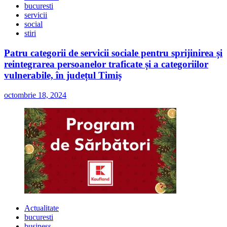
bucuresti
servicii
social
stiri
Patru categorii de servicii sociale pentru sprijinirea și
reintegrarea persoanelor traficate și a categoriilor
vulnerabile, în județul Timiș
octombrie 18, 2024
Actualitate
bucuresti
business