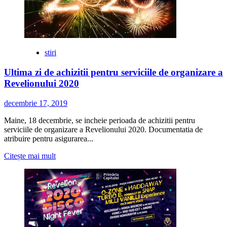
Program
artistic:
20
–
26
decembrie
stiri
2019
Ultima zi de achizitii pentru serviciile de organizare a
Revelionului 2020
decembrie 17, 2019
Maine, 18 decembrie, se incheie perioada de achizitii pentru
serviciile de organizare a Revelionului 2020. Documentatia de
atribuire pentru asigurarea...
Citește
Citește mai mult
mai
multe
despre
Ultima
zi
de
achizitii