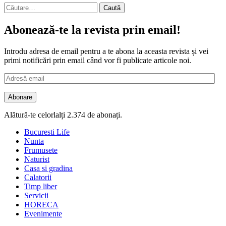
Caută
după:
Abonează-te la revista prin email!
Introdu adresa de email pentru a te abona la aceasta revista și vei
primi notificări prin email când vor fi publicate articole noi.
Adresă
email
Abonare
Alătură-te celorlalți 2.374 de abonați.
Bucuresti Life
Nunta
Frumusete
Naturist
Casa si gradina
Calatorii
Timp liber
Servicii
HORECA
Evenimente