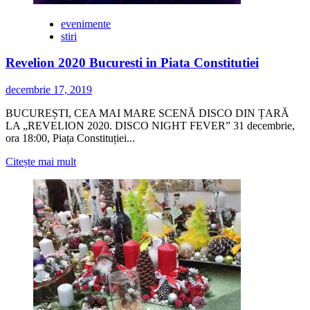
pentru
serviciile
evenimente
de
stiri
organizare
a
Revelion 2020 Bucuresti in Piata Constitutiei
Revelionului
2020
decembrie 17, 2019
BUCUREȘTI, CEA MAI MARE SCENĂ DISCO DIN ȚARĂ
LA „REVELION 2020. DISCO NIGHT FEVER” 31 decembrie,
ora 18:00, Piața Constituției...
Citește
Citește mai mult
mai
multe
despre
Revelion
2020
Bucuresti
in
Piata
Constitutiei