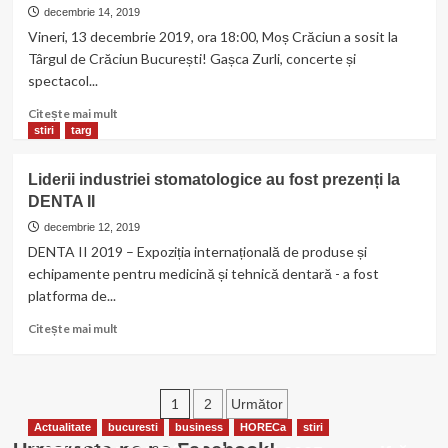
a
decembrie 14, 2019
dat
Vineri, 13 decembrie 2019, ora 18:00, Moș Crăciun a sosit la
startul
Târgul de Crăciun București! Gașca Zurli, concerte și
pregătirilor
spectacol...
pentru
Crăciun
Citește
Citește mai mult
mai
stiri
targ
multe
despre
Liderii industriei stomatologice au fost prezenți la
Moș
DENTA II
Crăciun
a
decembrie 12, 2019
sosit
DENTA II 2019 – Expoziția internațională de produse și
vineri
echipamente pentru medicină și tehnică dentară - a fost
la
platforma de...
Targul
de
Citește
Citește mai mult
Craciun
mai
multe
despre
Paginație
Liderii
1
2
Următor
industriei
Actualitate
bucuresti
articole
business
HORECa
stiri
stomatologice