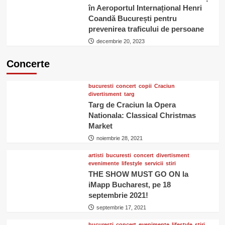
în Aeroportul Internațional Henri
Coandă București pentru
prevenirea traficului de persoane
decembrie 20, 2023
Concerte
bucuresti
concert
copii
Craciun
divertisment
targ
Targ de Craciun la Opera
Nationala: Classical Christmas
Market
noiembrie 28, 2021
artisti
bucuresti
concert
divertisment
evenimente
lifestyle
servicii
stiri
THE SHOW MUST GO ON la
iMapp Bucharest, pe 18
septembrie 2021!
septembrie 17, 2021
bucuresti
concert
evenimente
lifestyle
stiri