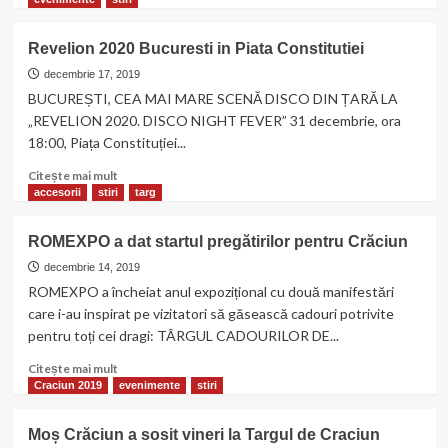
26
multe
decembrie
despre
Revelion 2020 Bucuresti in Piata Constitutiei
2019
Ultima
zi
decembrie 17, 2019
de
BUCUREȘTI, CEA MAI MARE SCENĂ DISCO DIN ȚARĂ LA
achizitii
„REVELION 2020. DISCO NIGHT FEVER” 31 decembrie, ora
pentru
18:00, Piața Constituției...
serviciile
de
Citește
Citește mai mult
organizare
mai
accesorii
stiri
targ
a
multe
Revelionului
despre
ROMEXPO a dat startul pregătirilor pentru Crăciun
2020
Revelion
2020
decembrie 14, 2019
Bucuresti
ROMEXPO a încheiat anul expozițional cu două manifestări
in
care i-au inspirat pe vizitatori să găsească cadouri potrivite
Piata
pentru toți cei dragi: TÂRGUL CADOURILOR DE...
Constitutiei
Citește
Citește mai mult
mai
Craciun 2019
evenimente
stiri
multe
despre
Moș Crăciun a sosit vineri la Targul de Craciun
ROMEXPO