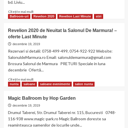
bd. Liviu...
Citește
Citește mai mult
mai
Ballroom-uri
Revelion 2020
Revelion Last Minute
stiri
multe
despre
Revelion 2020 de Neuitat la Salonul De Marmura! –
O
oferte Last Minute
noapte
la
decembrie 19, 2019
superlativ!
Rezervari si detalii: 0758-499-499, 0754-922-922 Website:
Revelion
SalonuldeMarmura.ro Email: salonuldemarmura@gmail.com
2020
Brosura Salonul de Marmura PRETURI Speciale in luna
Parcul
decembrie Ofertă...
Titan,
31
Citește
Citește mai mult
decembrie,
mai
nunta
saloane
saloane evenimente
salon nunta
ORA
multe
20.00
despre
Magic Ballroom by Hop Garden
Revelion
2020
decembrie 19, 2019
de
Drumul Taberei, Str. Drumul Taberei nr. 115, Bucuresti 0748-
Neuitat
116-938 www.magic-park.ro Magic Ballroom doreste sa
la
reaminteasca oamenilor de locurile unde...
Salonul