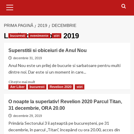
Meniu
principal
PRIMA PAGINĂ
2019
DECEMBRIE
Lună:
decembrie 2019
bucuresti
evenimente
stiri
Superstitii si obiceiuri de Anul Nou
decembrie 31, 2019
Anul Nou este un prilej de bucurie si sarbatoare pentru multi
dintre noi. Dar este si un moment in care...
Citește
Citește mai mult
mai
Aer Liber
bucuresti
Revelion 2020
stiri
multe
despre
O noapte la superlativ! Revelion 2020 Parcul Titan,
Superstitii
31 decembrie, ORA 20.00
si
obiceiuri
decembrie 29, 2019
de
Primăria Sectorului 3 îi așteaptă pe bucureșteni, pe 31
Anul
decembrie, în parcul „Titan”, începând cu ora 20.00, acces din
Nou