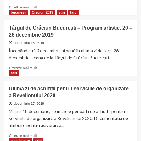
De
Citește
Citește mai mult
Marmura!
mai
bucuresti
Craciun 2019
stiri
targ
–
multe
oferte
despre
Târgul de Crăciun București – Program artistic: 20 –
Last
Magic
26 decembrie 2019
Minute
Ballroom
by
decembrie 18, 2019
Hop
Începând cu 20 decembrie și până în ultima zi de târg, 26
Garden
decembrie, scena de la Târgul de Crăciun București...
Citește
Citește mai mult
mai
stiri
multe
despre
Ultima zi de achizitii pentru serviciile de organizare
Târgul
a Revelionului 2020
de
Crăciun
decembrie 17, 2019
București
Maine, 18 decembrie, se incheie perioada de achizitii pentru
–
serviciile de organizare a Revelionului 2020. Documentatia de
Program
atribuire pentru asigurarea...
artistic:
20
Citește
Citește mai mult
–
mai
evenimente
stiri