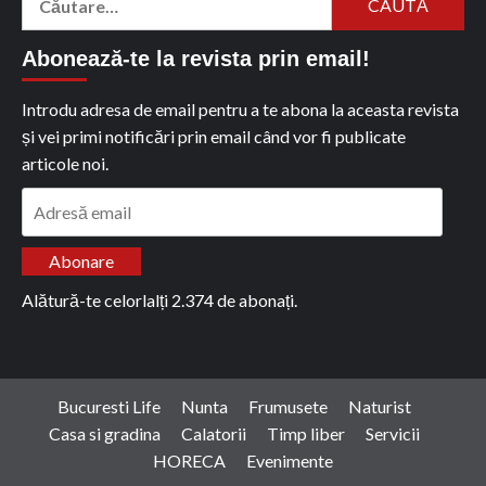
după:
Abonează-te la revista prin email!
Introdu adresa de email pentru a te abona la aceasta revista
și vei primi notificări prin email când vor fi publicate
articole noi.
Adresă
email
Abonare
Alătură-te celorlalți 2.374 de abonați.
Bucuresti Life
Nunta
Frumusete
Naturist
Casa si gradina
Calatorii
Timp liber
Servicii
HORECA
Evenimente