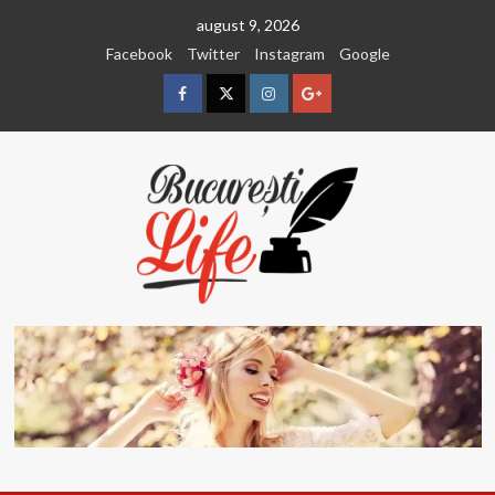
Sari
august 9, 2026
la
Facebook
Twitter
Instagram
Google
conținut
Facebook
Twitter
Instagram
Google