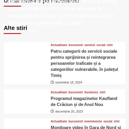
Urmareste-ne pe Facebook!
OPTIMUS LIGHT încheie anul 2025 cu o cifră
au
de afaceri de peste 1 milion de euro și
fost
prezenți
estimează dublarea cererii pentru soluții de
la
refrigerare comercială în 2026
DENTA
Alte stiri
II
ianuarie 23, 2026
Actualitate
bucuresti
servicii
social
stiri
Patru categorii de servicii sociale
pentru sprijinirea și reintegrarea
persoanelor traficate și a
categoriilor vulnerabile, în județul
Timiș
octombrie 18, 2024
Actualitate
bucuresti
business
stiri
Programul magazinelor Kaufland
de Crăciun și de Anul Nou
decembrie 20, 2023
Actualitate
bucuresti
evenimente
social
stiri
Monitoare video în Gara de Nord și