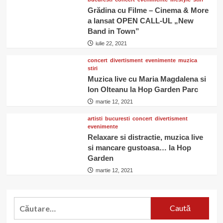
Grădina cu Filme – Cinema & More
a lansat OPEN CALL-UL „New
Band in Town”
iulie 22, 2021
concert
divertisment
evenimente
muzica
stiri
Muzica live cu Maria Magdalena si
Ion Olteanu la Hop Garden Parc
martie 12, 2021
artisti
bucuresti
concert
divertisment
evenimente
Relaxare si distractie, muzica live
si mancare gustoasa… la Hop
Garden
martie 12, 2021
Caută
după: