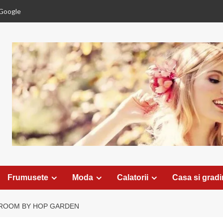
Google
Frumusete
Moda
Calatorii
Casa si grad
LROOM BY HOP GARDEN