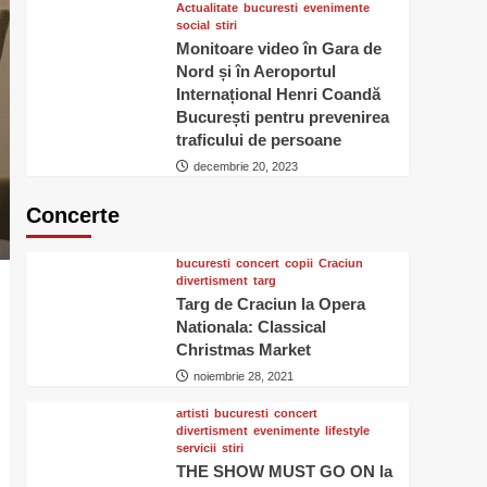
Actualitate
bucuresti
evenimente
social
stiri
Monitoare video în Gara de
Nord și în Aeroportul
Internațional Henri Coandă
București pentru prevenirea
traficului de persoane
decembrie 20, 2023
Concerte
bucuresti
concert
copii
Craciun
divertisment
targ
Targ de Craciun la Opera
Nationala: Classical
Christmas Market
noiembrie 28, 2021
artisti
bucuresti
concert
divertisment
evenimente
lifestyle
servicii
stiri
THE SHOW MUST GO ON la