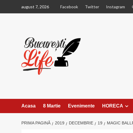
Sari
august 7, 2026
Facebook
Twitter
Instagram
la
conținut
Acasa
8 Martie
Evenimente
HORECA
PRIMA PAGINĂ
2019
DECEMBRIE
19
MAGIC BAL