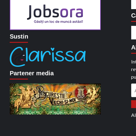
C
C
o
Sustin
du
A
In
re
Partener media
pu
A
em
Al