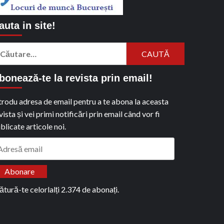
auta in site!
aută
pă:
bonează-te la revista prin email!
trodu adresa de email pentru a te abona la aceasta
vista și vei primi notificări prin email când vor fi
blicate articole noi.
dresă
ail
Abonare
ătură-te celorlalți 2.374 de abonați.