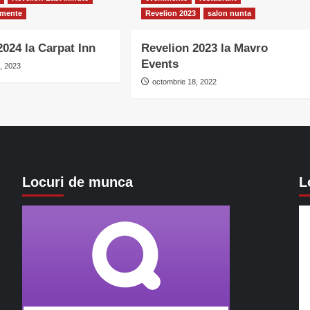
imente
Revelion 2023
salon nunta
2024 la Carpat Inn
Revelion 2023 la Mavro
Events
, 2023
octombrie 18, 2022
Locuri de munca
L