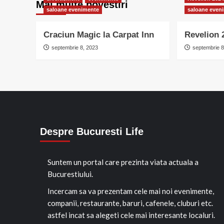
Mai multe povestiri
saloane evenimente
saloane even
Craciun Magic la Carpat Inn
Revelion 
septembrie 8, 2023
septembrie 8
Despre Bucuresti Life
Suntem un portal care prezinta viata actuala a
Bucurestiului.
Incercam sa va prezentam cele mai noi evenimente,
companii, restaurante, baruri, cafenele, cluburi etc.
astfel incat sa alegeti cele mai interesante localuri.