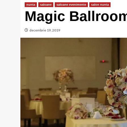
nunta
saloane
saloane evenimente
salon nunta
Magic Ballroo
decembrie 19, 2019