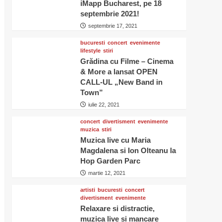
iMapp Bucharest, pe 18
septembrie 2021!
septembrie 17, 2021
bucuresti
concert
evenimente
lifestyle
stiri
Grădina cu Filme – Cinema
& More a lansat OPEN
CALL-UL „New Band in
Town”
iulie 22, 2021
concert
divertisment
evenimente
muzica
stiri
Muzica live cu Maria
Magdalena si Ion Olteanu la
Hop Garden Parc
martie 12, 2021
artisti
bucuresti
concert
divertisment
evenimente
Relaxare si distractie,
muzica live si mancare