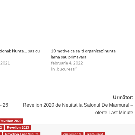
ional: Nunta… pas cu
10 motive ca sa-ti organizezi nunta
iarna sau primavara
 2021
februarie 4, 2022
În „bucuresti”
Următor:
– 26
Revelion 2020 de Neuitat la Salonul De Marmura! –
oferte Last Minute
Revelion 2022
22
Revelion 2023
4
Revelion Last Minute
evenimente
restaurant