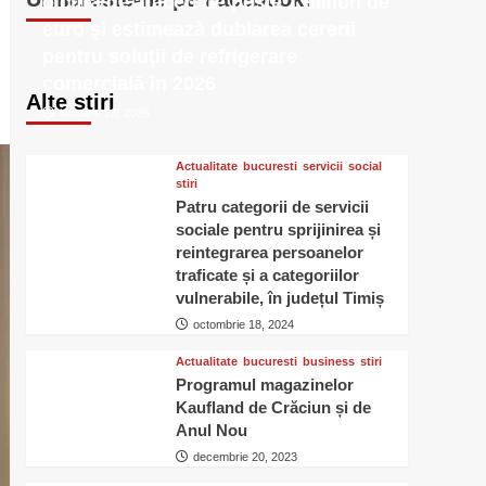
o cifră de afaceri de peste 1 milion de
euro și estimează dublarea cererii
pentru soluții de refrigerare
comercială în 2026
Alte stiri
ianuarie 23, 2026
Actualitate
bucuresti
servicii
social
stiri
Patru categorii de servicii
sociale pentru sprijinirea și
reintegrarea persoanelor
traficate și a categoriilor
vulnerabile, în județul Timiș
octombrie 18, 2024
Actualitate
bucuresti
business
stiri
Programul magazinelor
Kaufland de Crăciun și de
Anul Nou
decembrie 20, 2023