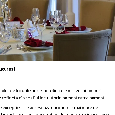
Bucuresti
or de locurile unde inca din cele mai vechi timpuri
 reflecta din spatiul locului prin oameni catre oameni.
e exceptie si se adreseaza unui numar mai mare de
l Grand
. Un salon conceput nu doar pentru a impresiona