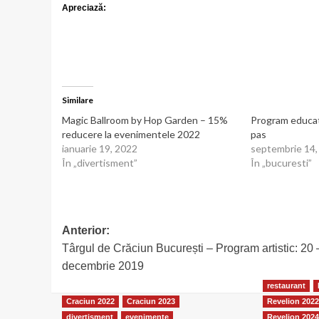
Apreciază:
Similare
Magic Ballroom by Hop Garden – 15%
Program educat
reducere la evenimentele 2022
pas
ianuarie 19, 2022
septembrie 14,
În „divertisment”
În „bucuresti”
Post
Anterior:
Târgul de Crăciun București – Program artistic: 20 
navigation
decembrie 2019
restaurant
Craciun 2022
Craciun 2023
Revelion 202
divertisment
evenimente
Revelion 202