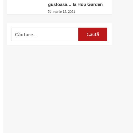
gustoasa… la Hop Garden
martie 12, 2021
Caută
după: