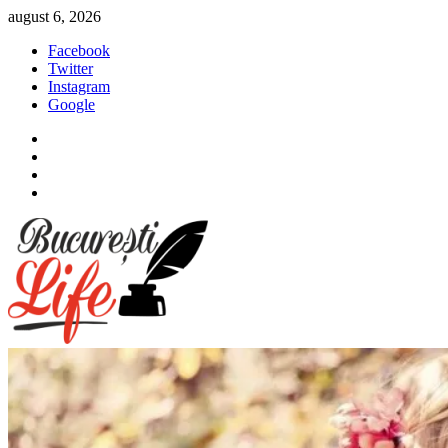
Sari
august 6, 2026
la
Facebook
conținut
Twitter
Instagram
Google
Facebook
Twitter
Instagram
Google