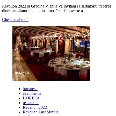
Revelion 2022 la Gradina Vlahiia Va invitam sa sarbatoriti trecerea
dintre ani alaturi de noi, in atmosfera de poveste a...
Citește
Citește mai mult
mai
multe
despre
Revelion
2022
la
Gradina
Vlahiia
bucuresti
evenimente
HORECa
restaurant
Revelion 2022
Revelion Last Minute