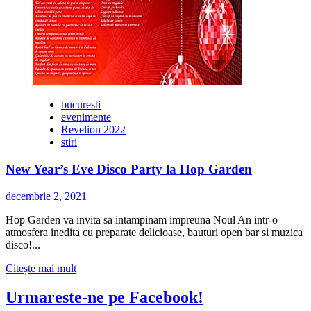
Hotel
si
Restaurant
bucuresti
evenimente
Revelion 2022
stiri
New Year’s Eve Disco Party la Hop Garden
decembrie 2, 2021
Hop Garden va invita sa intampinam impreuna Noul An intr-o
atmosfera inedita cu preparate delicioase, bauturi open bar si muzica
disco!...
Citește
Citește mai mult
mai
multe
Urmareste-ne pe Facebook!
despre