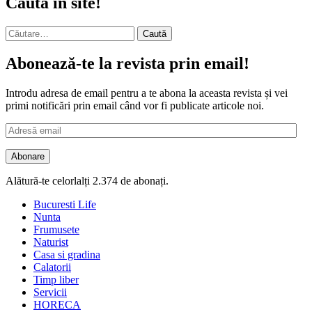
Cauta in site!
Caută
după:
Abonează-te la revista prin email!
Introdu adresa de email pentru a te abona la aceasta revista și vei
primi notificări prin email când vor fi publicate articole noi.
Adresă
email
Abonare
Alătură-te celorlalți 2.374 de abonați.
Bucuresti Life
Nunta
Frumusete
Naturist
Casa si gradina
Calatorii
Timp liber
Servicii
HORECA