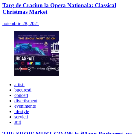
Targ de Craciun la Opera Nationala: Classical
Christmas Market
noiembrie 28, 2021
artisti
bucuresti
concert
divertisment
evenimente
lifestyle
servicii
stiri
THE SHOW MUST GO ON la iMapp Bucharest, pe