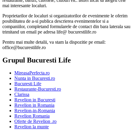
restaurante, baruri, cafenele, cluburi etc. astfel incat sa alegeti cele
mai interesante localuri.
Proprietarilor de localuri si organizatorilor de evenimente le oferim
posibilitatea de a-si publica descrierea evenimentelor si a
companiilor, completand formularele de contact din bara laterala sau
trimitand un email pe adresa life@ bucurestilife.ro
Pentru mai multe detalii, va stam la dispozitie pe email:
office@bucurestilife.ro
Grupul Bucuresti Life
MireasaPerfecta.ro
Nunta in Bucuresti.ro
Bucuresti Life
Restaurante-Bucuresti.ro
Clarissa
Revelion in Bucuresti
Revelion in Romania
Revelion-in-Romania
Revelion Romania
Oferte de Revelion .ro
Revelion la munte