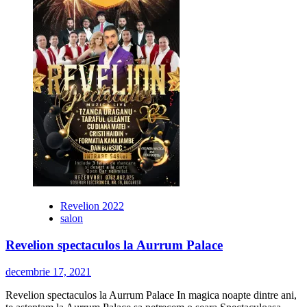
Revelion
2024
la
Carpat
Inn
Revelion 2022
salon
Revelion spectaculos la Aurrum Palace
decembrie 17, 2021
Revelion spectaculos la Aurrum Palace In magica noapte dintre ani,