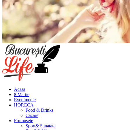
Meniu
principal
Acasa
8 Martie
Evenimente
HORECA
Food & Drinks
Cazare
Frumusete
Sport& Sanatate