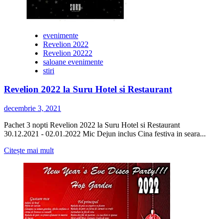
evenimente
Revelion 2022
Revelion 20222
saloane evenimente
stiri
Revelion 2022 la Suru Hotel si Restaurant
decembrie 3, 2021
Pachet 3 nopti Revelion 2022 la Suru Hotel si Restaurant
30.12.2021 - 02.01.2022 Mic Dejun inclus Cina festiva in seara...
Citește
Citește mai mult
mai
multe
despre
Revelion
2022
la
Suru