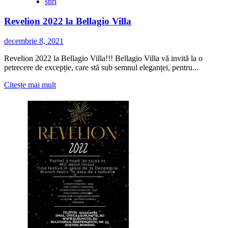
stiri
Revelion 2022 la Bellagio Villa
decembrie 8, 2021
Revelion 2022 la Bellagio Villa!!! Bellagio Villa vă invită la o
petrecere de excepție, care stă sub semnul eleganței, pentru...
Citește
Citește mai mult
mai
multe
despre
Revelion
2022
la
Bellagio
Villa