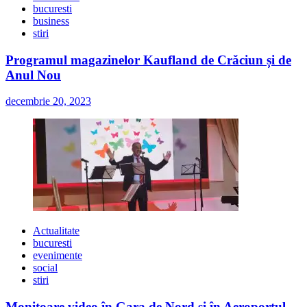
bucuresti
business
stiri
Programul magazinelor Kaufland de Crăciun și de
Anul Nou
decembrie 20, 2023
Actualitate
bucuresti
evenimente
social
stiri
Monitoare video în Gara de Nord și în Aeroportul