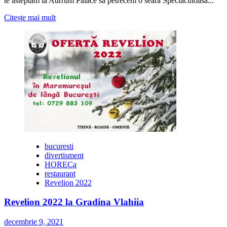
te asteptam la Aurrum Palace sa petrecem o seara Spectaculoasa...
Citește
Citește mai mult
mai
multe
despre
Revelion
spectaculos
la
Aurrum
Palace
bucuresti
divertisment
HORECa
restaurant
Revelion 2022
Revelion 2022 la Gradina Vlahiia
decembrie 9, 2021