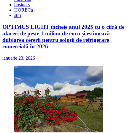
business
HORECa
stiri
OPTIMUS LIGHT încheie anul 2025 cu o cifră de
afaceri de peste 1 milion de euro și estimează
dublarea cererii pentru soluții de refrigerare
comercială în 2026
ianuarie 23, 2026