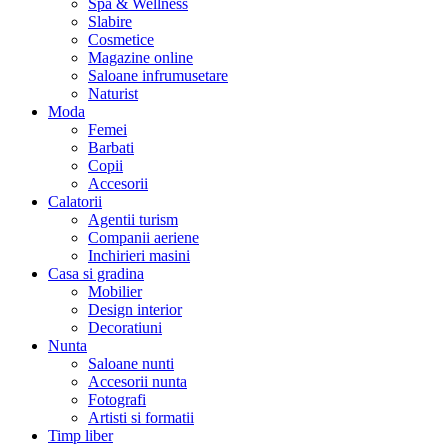
Spa & Wellness
Slabire
Cosmetice
Magazine online
Saloane infrumusetare
Naturist
Moda
Femei
Barbati
Copii
Accesorii
Calatorii
Agentii turism
Companii aeriene
Inchirieri masini
Casa si gradina
Mobilier
Design interior
Decoratiuni
Nunta
Saloane nunti
Accesorii nunta
Fotografi
Artisti si formatii
Timp liber