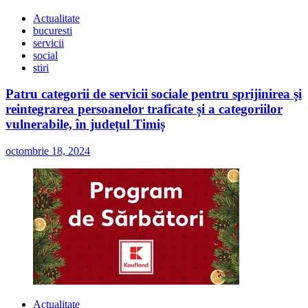
Actualitate
bucuresti
servicii
social
stiri
Patru categorii de servicii sociale pentru sprijinirea și
reintegrarea persoanelor traficate și a categoriilor
vulnerabile, în județul Timiș
octombrie 18, 2024
Actualitate