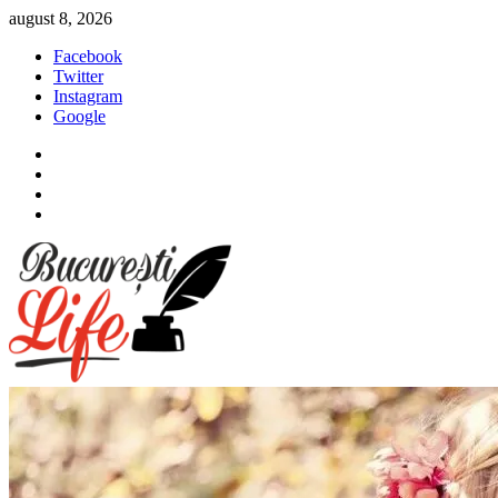
Sari
august 8, 2026
la
Facebook
conținut
Twitter
Instagram
Google
Facebook
Twitter
Instagram
Google