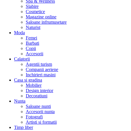
Spa & Wellness
Slabire
Cosmetice
Magazine online
Saloane infrumusetare
Naturist
Moda
Femei
Barbati
Copii
Accesorii
Calatorii
Agentii turism
Companii aeriene
Inchirieri masini
Casa si gradina
Mobilier
Design interior
Decoratiuni
Nunta
Saloane nunti
Accesorii nunta
Fotografi
Artisti si formatii
Timp liber