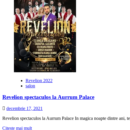
2022
la
Cafeneaua
Actorilor
Revelion 2022
salon
Revelion spectaculos la Aurrum Palace
decembrie 17, 2021
Revelion spectaculos la Aurrum Palace In magica noapte dintre ani, t
Citește
Citește mai mult