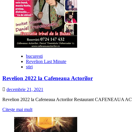
bucuresti
Revelion Last Minute
stiri
Revelion 2022 la Cafeneaua Actorilor
decembrie 21, 2021
Revelion 2022 la Cafeneaua Actorilor Restaurant CAFENEAUA ACTORI
Citește
Citește mai mult
mai
multe
despre
Revelion