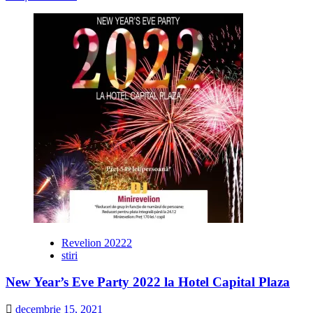
mai
multe
despre
Revelion
spectaculos
la
Aurrum
Palace
Revelion 20222
stiri
New Year’s Eve Party 2022 la Hotel Capital Plaza
decembrie 15, 2021