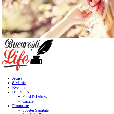
Meniu
principal
Acasa
8 Martie
Evenimente
HORECA
Food & Drinks
Cazare
Frumusete
Sport& Sanatate