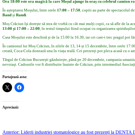
Ora 18:00 este ora magică la care Moșul ajunge în oraș cu celebrul camion ro
În așteptarea Moșului, între orele
17:00 – 17:50
, copiii au parte de spectacolul de 
Band
și
Randi
.
Moș Crăciun își dorește să stea de vorbă cu cât mai mulți copii, ca să afle de la ace
13:00 și 17:00 – 22:00
, în restul timpului fiind ocupat cu organizarea spiridușilor 
Casa Moșului este deschisă și de la 15.00 la 16.30, iar cei care-i trec pragul pot lăs
În camionul lui Moș Crăciun, în zilele de 13, 14 și 15 decembrie, între orele 17:00 
creată, Coca-Cola donează una în viața reală. Cei prezenți pot pleca acasă cu o ami
Târgul de Crăciun București găzduiește, până pe 20 decembrie, campania umanita
nevoiași. Cadourile vor fi distribuite înainte de Crăciun, prin intermediul Asocia
Partajează asta:
Apreciază:
Post
Anterior:
Liderii industriei stomatologice au fost prezenți la DENTA I