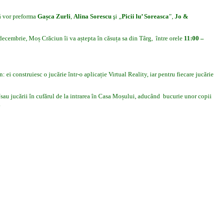
nă vor preforma
Gașca Zurli
,
Alina Sorescu
şi „
Picii lu’ Soreasca
”,
Jo &
4 decembrie, Moș Crăciun îi va aștepta în căsuța sa din Târg, între orele
11:00 –
ei construiesc o jucărie într-o aplicație Virtual Reality, iar pentru fiecare jucărie
i/sau jucării în cufărul de la intrarea în Casa Moșului, aducând bucurie unor copii
.