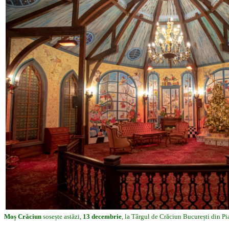
Moș Crăciun
sosește astăzi,
13 decembrie
, la Târgul de Crăciun București din Pia