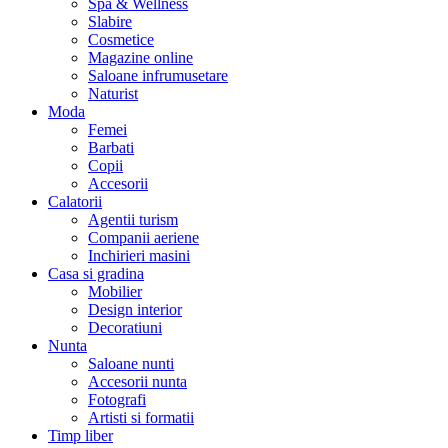
Spa & Wellness
Slabire
Cosmetice
Magazine online
Saloane infrumusetare
Naturist
Moda
Femei
Barbati
Copii
Accesorii
Calatorii
Agentii turism
Companii aeriene
Inchirieri masini
Casa si gradina
Mobilier
Design interior
Decoratiuni
Nunta
Saloane nunti
Accesorii nunta
Fotografi
Artisti si formatii
Timp liber