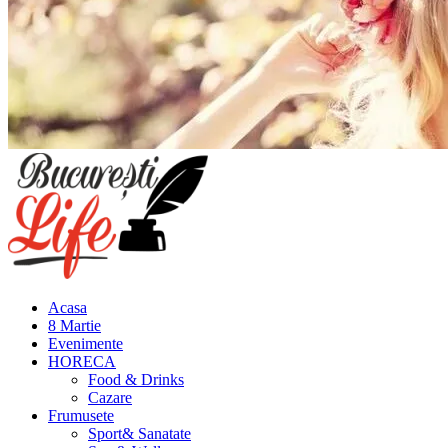
Meniu
principal
Acasa
8 Martie
Evenimente
HORECA
Food & Drinks
Cazare
Frumusete
Sport& Sanatate