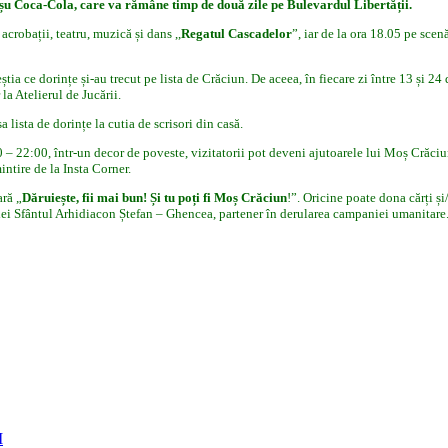
șu Coca-Cola, care va rămâne timp de două zile pe Bulevardul Libertății.
acrobații, teatru, muzică și dans ,,
Regatul Cascadelor
”, iar de la ora 18.05 pe sce
știa ce dorințe și-au trecut pe lista de Crăciun. De aceea, în fiecare zi între 13 și 2
la Atelierul de Jucării.
a lista de dorințe la cutia de scrisori din casă.
– 22:00, într-un decor de poveste, vizitatorii pot deveni ajutoarele lui Moș Crăciun: 
ntire de la Insta Corner.
ră „
Dăruiește, fii mai bun! Și tu poți fi Moș Crăciun
!”. Oricine poate dona cărți ș
ției Sfântul Arhidiacon Ștefan – Ghencea, partener în derularea campaniei umanitare
I