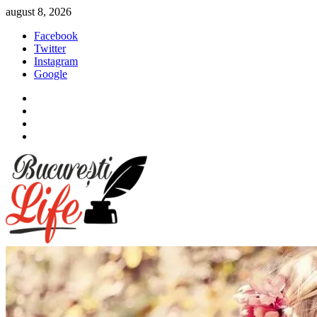
Sari
august 8, 2026
la
Facebook
conținut
Twitter
Instagram
Google
Facebook
Twitter
Instagram
Google