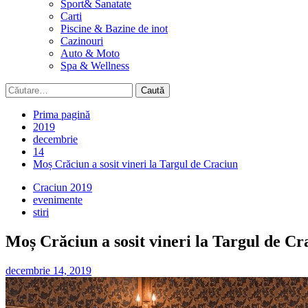
Sport& Sanatate
Carti
Piscine & Bazine de inot
Cazinouri
Auto & Moto
Spa & Wellness
Caută
după:
Prima pagină
2019
decembrie
14
Moș Crăciun a sosit vineri la Targul de Craciun
Craciun 2019
evenimente
stiri
Moș Crăciun a sosit vineri la Targul de Cr
decembrie 14, 2019