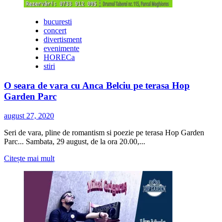
by
Mihai
bucuresti
Grigoraș
concert
la
divertisment
Hop
evenimente
Garden
HORECa
Parc
stiri
O seara de vara cu Anca Belciu pe terasa Hop
Garden Parc
august 27, 2020
Seri de vara, pline de romantism si poezie pe terasa Hop Garden
Parc... Sambata, 29 august, de la ora 20.00,...
Citește
Citește mai mult
mai
multe
despre
O
seara
de
vara