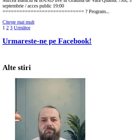
Mircea Baniciu & BAND live în Grădina de Vară Quantic ?Joi, 3
septembrie / acces public 19:00
============================= ? Program...
Citește
Citește mai mult
Paginație
mai
1
2
3
Următor
multe
articole
despre
Urmareste-ne pe Facebook!
Mircea
Baniciu
&
BAND
Alte stiri
live
la
Quantic