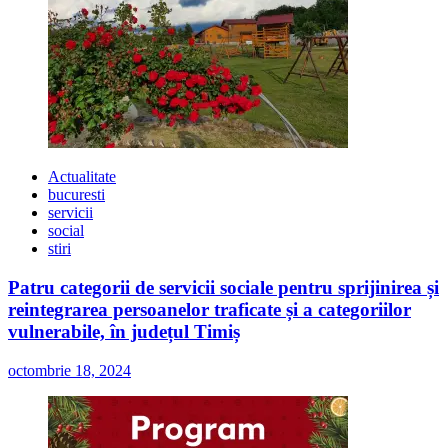
Actualitate
bucuresti
servicii
social
stiri
Patru categorii de servicii sociale pentru sprijinirea și
reintegrarea persoanelor traficate și a categoriilor
vulnerabile, în județul Timiș
octombrie 18, 2024