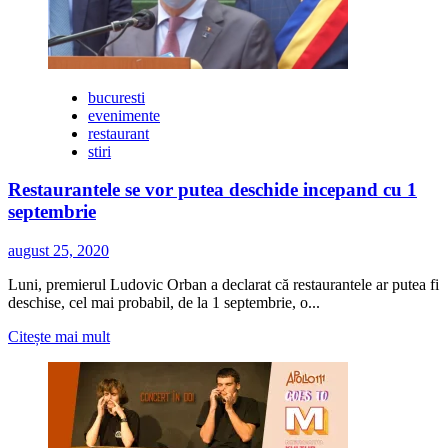
la
Curtea
Sticlarilor
bucuresti
evenimente
restaurant
stiri
Restaurantele se vor putea deschide incepand cu 1
septembrie
august 25, 2020
Luni, premierul Ludovic Orban a declarat că restaurantele ar putea fi
deschise, cel mai probabil, de la 1 septembrie, o...
Citește
Citește mai mult
mai
multe
despre
Restaurantele
se
vor