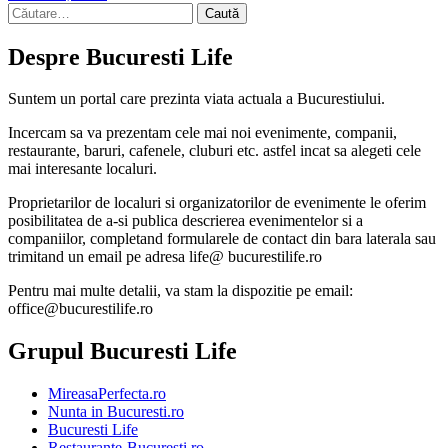
Caută
după:
Despre Bucuresti Life
Suntem un portal care prezinta viata actuala a Bucurestiului.
Incercam sa va prezentam cele mai noi evenimente, companii,
restaurante, baruri, cafenele, cluburi etc. astfel incat sa alegeti cele
mai interesante localuri.
Proprietarilor de localuri si organizatorilor de evenimente le oferim
posibilitatea de a-si publica descrierea evenimentelor si a
companiilor, completand formularele de contact din bara laterala sau
trimitand un email pe adresa life@ bucurestilife.ro
Pentru mai multe detalii, va stam la dispozitie pe email:
office@bucurestilife.ro
Grupul Bucuresti Life
MireasaPerfecta.ro
Nunta in Bucuresti.ro
Bucuresti Life
Restaurante-Bucuresti.ro