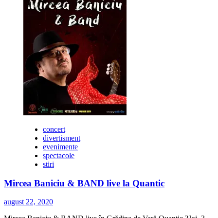
&
Paint
Night
Out
concert
divertisment
evenimente
spectacole
stiri
Mircea Baniciu & BAND live la Quantic
august 22, 2020