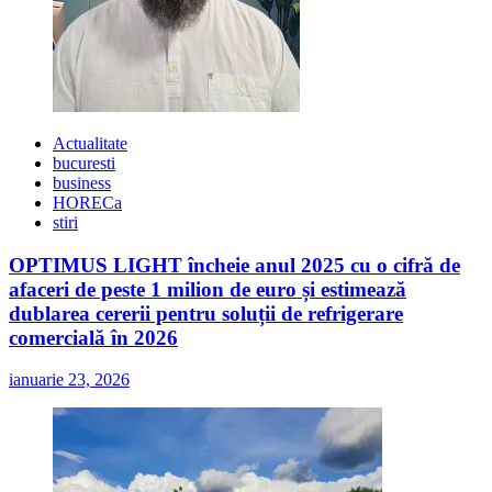
Actualitate
bucuresti
business
HORECa
stiri
OPTIMUS LIGHT încheie anul 2025 cu o cifră de
afaceri de peste 1 milion de euro și estimează
dublarea cererii pentru soluții de refrigerare
comercială în 2026
ianuarie 23, 2026