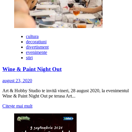
Milea
&
Bobo
Burlăcianu
cultura
decoratiuni
divertisment
evenimente
stiri
Wine & Paint Night Out
august 23, 2020
Art & Hobby Studio te invită vineri, 28 august 2020, la evenimentul
Wine & Paint Night Out pe terasa Art...
Citește
Citește mai mult
mai
multe
despre
Wine