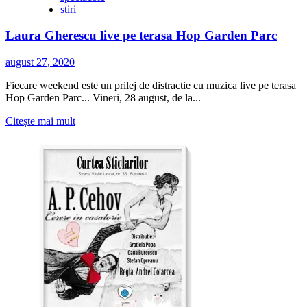
stiri
București
Laura Gherescu live pe terasa Hop Garden Parc
august 27, 2020
Fiecare weekend este un prilej de distractie cu muzica live pe terasa
Hop Garden Parc... Vineri, 28 august, de la...
Citește
Citește mai mult
mai
multe
despre
Laura
Gherescu
live
pe
terasa
Hop
Garden
Parc