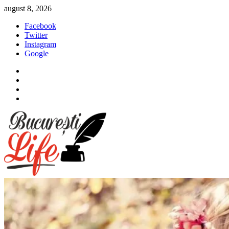
Sari
august 8, 2026
la
Facebook
conținut
Twitter
Instagram
Google
Facebook
Twitter
Instagram
Google