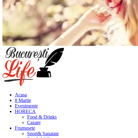
Meniu
principal
Acasa
8 Martie
Evenimente
HORECA
Food & Drinks
Cazare
Frumusete
Sport& Sanatate