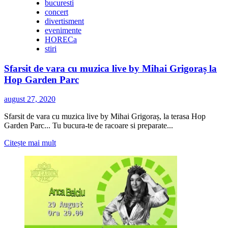
bucuresti
concert
divertisment
evenimente
HORECa
stiri
Sfarsit de vara cu muzica live by Mihai Grigoraș la
Hop Garden Parc
august 27, 2020
Sfarsit de vara cu muzica live by Mihai Grigoraș, la terasa Hop
Garden Parc... Tu bucura-te de racoare si preparate...
Citește
Citește mai mult
mai
multe
despre
Sfarsit
de
vara
cu
muzica
live