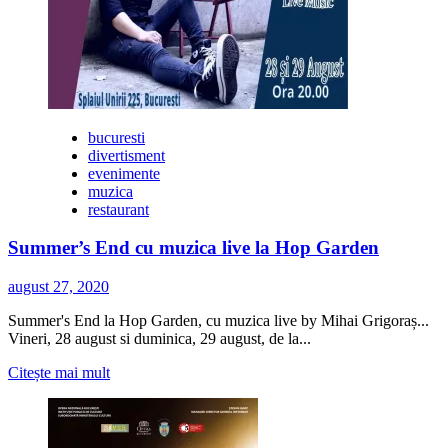
cu
Anca
Belciu
pe
terasa
Hop
Garden
bucuresti
Parc
divertisment
evenimente
muzica
restaurant
Summer’s End cu muzica live la Hop Garden
august 27, 2020
Summer's End la Hop Garden, cu muzica live by Mihai Grigoraș...
Vineri, 28 august si duminica, 29 august, de la...
Citește
Citește mai mult
mai
multe
despre
Summer’s