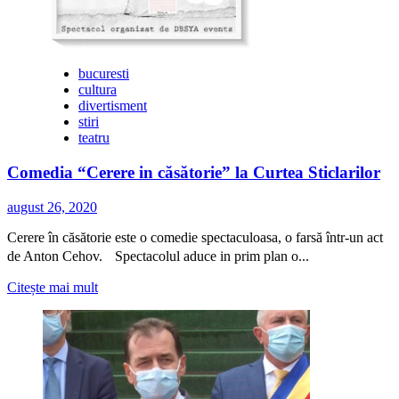
bucuresti
cultura
divertisment
stiri
teatru
Comedia “Cerere in căsătorie” la Curtea Sticlarilor
august 26, 2020
Cerere în căsătorie este o comedie spectaculoasa, o farsă într-un act
de Anton Cehov. Spectacolul aduce in prim plan o...
Citește
Citește mai mult
mai
multe
despre
Comedia
“Cerere
in
căsătorie”