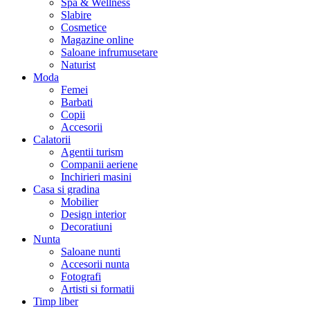
Spa & Wellness
Slabire
Cosmetice
Magazine online
Saloane infrumusetare
Naturist
Moda
Femei
Barbati
Copii
Accesorii
Calatorii
Agentii turism
Companii aeriene
Inchirieri masini
Casa si gradina
Mobilier
Design interior
Decoratiuni
Nunta
Saloane nunti
Accesorii nunta
Fotografi
Artisti si formatii
Timp liber