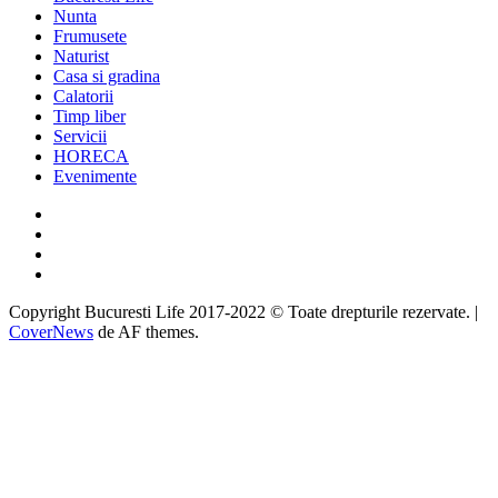
Nunta
Frumusete
Naturist
Casa si gradina
Calatorii
Timp liber
Servicii
HORECA
Evenimente
Facebook
Twitter
Instagram
Google
Copyright Bucuresti Life 2017-2022 © Toate drepturile rezervate.
|
CoverNews
de AF themes.