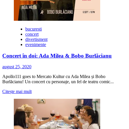
putea
deschide
incepand
cu
1
bucuresti
septembrie
concert
divertisment
evenimente
Concert în doi: Ada Milea & Bobo Burlăcianu
august 25, 2020
Apollo111 goes to Mercato Kultur cu Ada Milea și Bobo
Burlăcianu! Un concert cu personaje, un fel de teatru comic...
Citește
Citește mai mult
mai
multe
despre
Concert
în
doi:
Ada