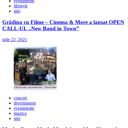
evenimente
lifestyle
stiri
Grădina cu Filme – Cinema & More a lansat OPEN
CALL-UL „New Band in Town”
iulie 22, 2021
concert
divertisment
evenimente
muzica
stiri