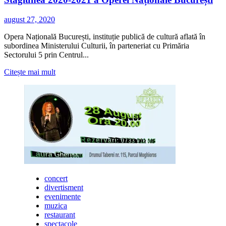
august 27, 2020
Opera Națională București, instituție publică de cultură aflată în
subordinea Ministerului Culturii, în parteneriat cu Primăria
Sectorului 5 prin Centrul...
Citește
Citește mai mult
mai
multe
despre
“Seri
de
Operă
și
Balet
pe
Esplanadă”
deschide
concert
Stagiunea
divertisment
2020-
evenimente
2021
muzica
a
restaurant
Operei
spectacole
Naționale