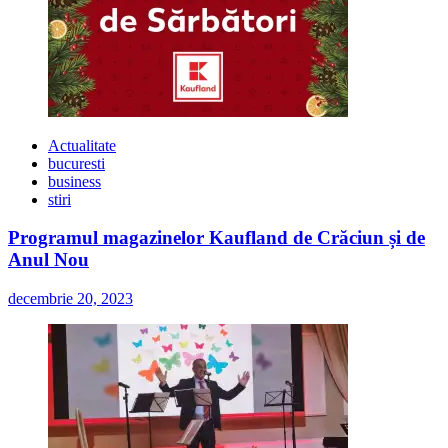
Actualitate
bucuresti
business
stiri
Programul magazinelor Kaufland de Crăciun și de
Anul Nou
decembrie 20, 2023