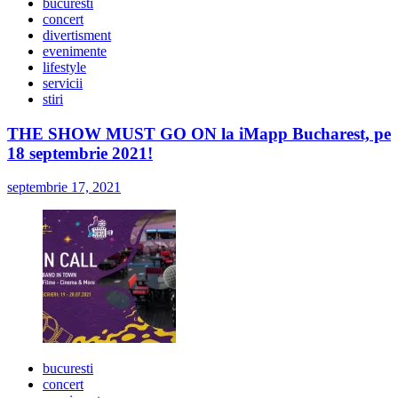
bucuresti
concert
divertisment
evenimente
lifestyle
servicii
stiri
THE SHOW MUST GO ON la iMapp Bucharest, pe
18 septembrie 2021!
septembrie 17, 2021
bucuresti
concert