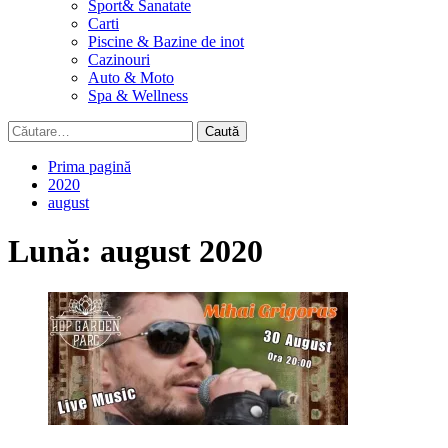
Sport& Sanatate
Carti
Piscine & Bazine de inot
Cazinouri
Auto & Moto
Spa & Wellness
Caută
după:
Prima pagină
2020
august
Lună:
august 2020