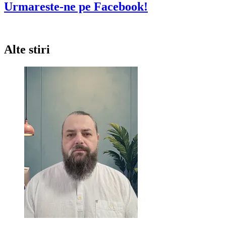
articole
despre
Urmareste-ne pe Facebook!
Vis
de
Iarna
Alte stiri