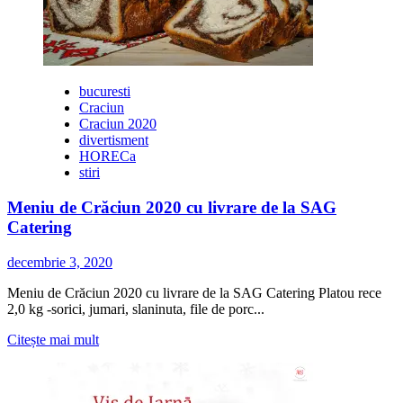
fapte
bune”
bucuresti
Craciun
Craciun 2020
divertisment
HORECa
stiri
Meniu de Crăciun 2020 cu livrare de la SAG
Catering
decembrie 3, 2020
Meniu de Crăciun 2020 cu livrare de la SAG Catering Platou rece
2,0 kg -sorici, jumari, slaninuta, file de porc...
Citește
Citește mai mult
mai
multe
despre