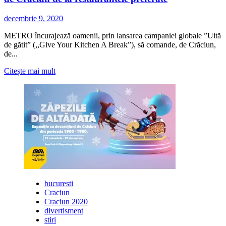
vinde
creațiile
decembrie 9, 2020
METRO încurajează oamenii, prin lansarea campaniei globale ”Uită
de gătit” (,,Give Your Kitchen A Break”), să comande, de Crăciun,
de...
Citește
Citește mai mult
mai
multe
despre
METRO
România
te
îndeamnă
să
comanzi
meniul
de
Crăciun
bucuresti
de
Craciun
la
Craciun 2020
restaurantele
divertisment
preferate
stiri