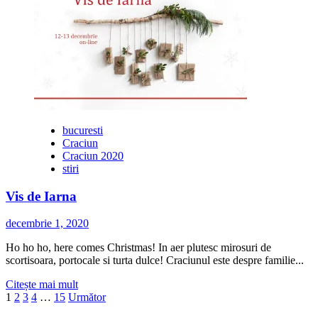
Meniu
de
Crăciun
2020
cu
livrare
de
la
SAG
Catering
bucuresti
Craciun
Craciun 2020
stiri
Vis de Iarna
decembrie 1, 2020
Ho ho ho, here comes Christmas! In aer plutesc mirosuri de
scortisoara, portocale si turta dulce! Craciunul este despre familie...
Citește
Citește mai mult
Paginație
mai
1
2
3
4
…
15
Următor
multe