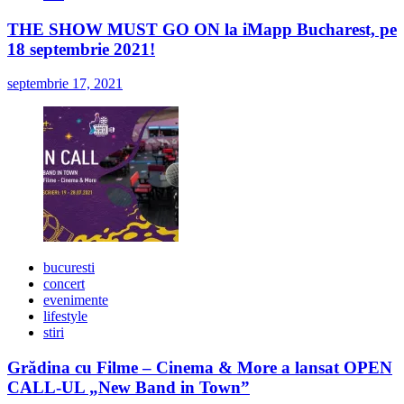
THE SHOW MUST GO ON la iMapp Bucharest, pe
18 septembrie 2021!
septembrie 17, 2021
bucuresti
concert
evenimente
lifestyle
stiri
Grădina cu Filme – Cinema & More a lansat OPEN
CALL-UL „New Band in Town”