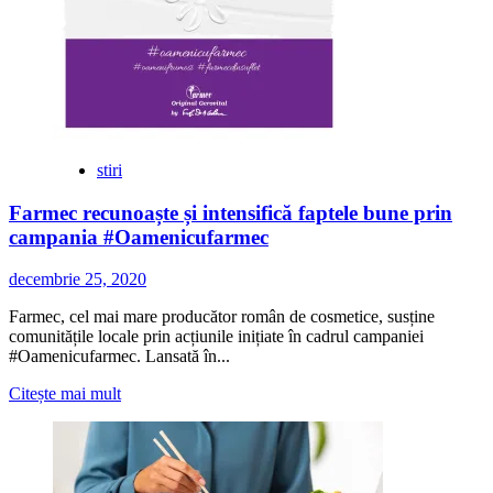
stiri
Farmec recunoaște și intensifică faptele bune prin
campania #Oamenicufarmec
decembrie 25, 2020
Farmec, cel mai mare producător român de cosmetice, susține
comunitățile locale prin acțiunile inițiate în cadrul campaniei
#Oamenicufarmec. Lansată în...
Citește
Citește mai mult
mai
multe
despre
Farmec
recunoaște