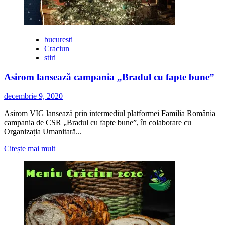
Altadata
bucuresti
Craciun
stiri
Asirom lansează campania „Bradul cu fapte bune”
decembrie 9, 2020
Asirom VIG lansează prin intermediul platformei Familia România
campania de CSR „Bradul cu fapte bune”, în colaborare cu
Organizația Umanitară...
Citește
Citește mai mult
mai
multe
despre
Asirom
lansează
campania
„Bradul
cu