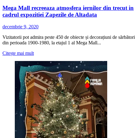
Mega Mall recreeaza atmosfera iernilor din trecut in
cadrul expozitiei Zapezile de Altadata
decembrie 9, 2020
Vizitatorii pot admira peste 450 de obiecte și decorațiuni de sărbători
din perioada 1900-1980, la etajul 1 al Mega Mall...
Citește
Citește mai mult
mai
multe
despre
Mega
Mall
recreeaza
atmosfera
iernilor
din
trecut
in
cadrul
expozitiei
Zapezile
de