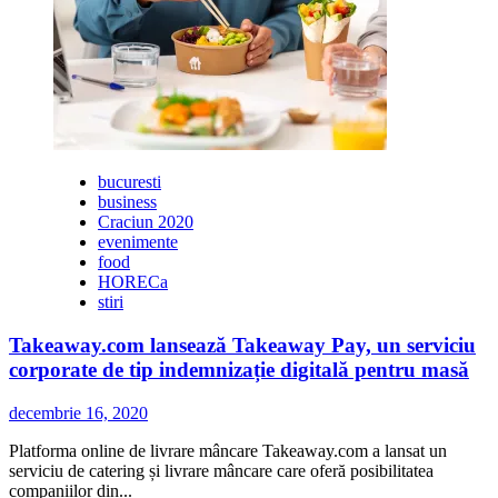
și
intensifică
faptele
bune
prin
campania
#Oamenicufarmec
bucuresti
business
Craciun 2020
evenimente
food
HORECa
stiri
Takeaway.com lansează Takeaway Pay, un serviciu
corporate de tip indemnizație digitală pentru masă
decembrie 16, 2020
Platforma online de livrare mâncare Takeaway.com a lansat un
serviciu de catering și livrare mâncare care oferă posibilitatea
companiilor din...