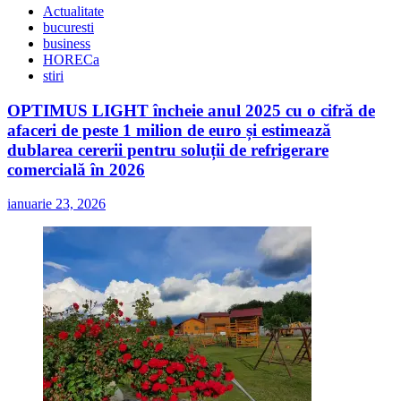
Actualitate
bucuresti
business
HORECa
stiri
OPTIMUS LIGHT încheie anul 2025 cu o cifră de
afaceri de peste 1 milion de euro și estimează
dublarea cererii pentru soluții de refrigerare
comercială în 2026
ianuarie 23, 2026