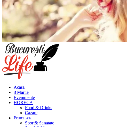
Meniu
principal
Acasa
8 Martie
Evenimente
HORECA
Food & Drinks
Cazare
Frumusete
Sport& Sanatate