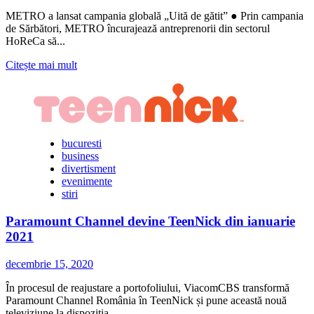
METRO a lansat campania globală „Uită de gătit” ● Prin campania
de Sărbători, METRO încurajează antreprenorii din sectorul
HoReCa să...
Citește
Citește mai mult
mai
multe
despre
METRO
susține
antreprenorii
bucuresti
din
business
sectorul
divertisment
HoReCa
evenimente
prin
stiri
noua
campanie
Paramount Channel devine TeenNick din ianuarie
de
2021
Crăciun:
„Uită
decembrie 15, 2020
de
gătit”
În procesul de reajustare a portofoliului, ViacomCBS transformă
Paramount Channel România în TeenNick și pune această nouă
televiziune la dispoziția...