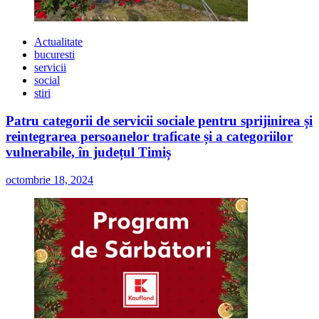
Actualitate
bucuresti
servicii
social
stiri
Patru categorii de servicii sociale pentru sprijinirea și
reintegrarea persoanelor traficate și a categoriilor
vulnerabile, în județul Timiș
octombrie 18, 2024