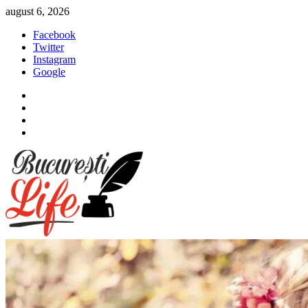
Sari
august 6, 2026
la
Facebook
conținut
Twitter
Instagram
Google
Facebook
Twitter
Instagram
Google