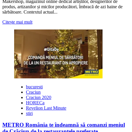
Makershop, magazinul online dedicat artiștilor, designerilor de
produs, artizanilor și micilor producători, îmbracă de azi haine de
sărbătoare. Contextul actual...
Citește
Citește mai mult
mai
multe
despre
Christmas
Maker
Fair
–
Târgul
online
de
Crăciun
unde
bucuresti
designerii,
Craciun
artizanii
Craciun 2020
autohtoni
HORECa
și
Revelion Last Minute
micii
stiri
producători
își
METRO România te îndeamnă să comanzi meniul
pot
de Crăciun de la restaurantele preferate