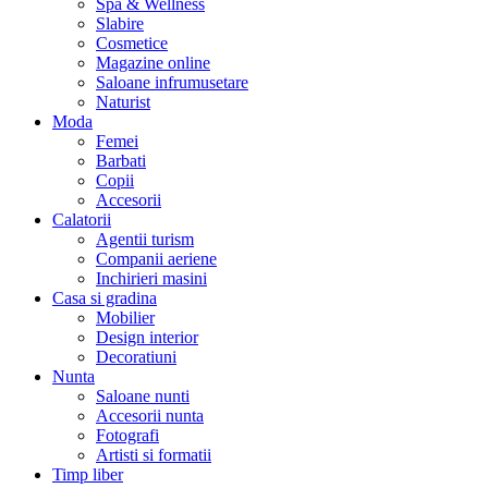
Spa & Wellness
Slabire
Cosmetice
Magazine online
Saloane infrumusetare
Naturist
Moda
Femei
Barbati
Copii
Accesorii
Calatorii
Agentii turism
Companii aeriene
Inchirieri masini
Casa si gradina
Mobilier
Design interior
Decoratiuni
Nunta
Saloane nunti
Accesorii nunta
Fotografi
Artisti si formatii
Timp liber