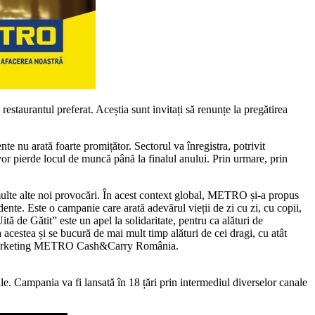
aurantul preferat. Aceștia sunt invitați să renunțe la pregătirea
te nu arată foarte promițător. Sectorul va înregistra, potrivit
 vor pierde locul de muncă până la finalul anului. Prin urmare, prin
și multe alte noi provocări. În acest context global, METRO și-a propus
ente. Este o campanie care arată adevărul vieții de zi cu zi, cu copii,
ă de Gătit” este un apel la solidaritate, pentru ca alături de
cestea și se bucură de mai mult timp alături de cei dragi, cu atât
 of Marketing METRO Cash&Carry România.
ale. Campania va fi lansată în 18 țări prin intermediul diverselor canale