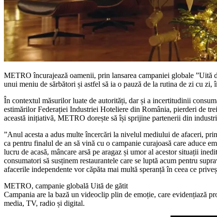
METRO încurajează oamenii, prin lansarea campaniei globale ”Uită de g
unui meniu de sărbători și astfel să ia o pauză de la rutina de zi cu zi, 
În contextul măsurilor luate de autorități, dar și a incertitudinii consu
estimărilor Federației Industriei Hoteliere din România, pierderi de tre
această inițiativă, METRO dorește să își sprijine partenerii din indus
”Anul acesta a adus multe încercări la nivelul mediului de afaceri, prin
ca pentru finalul de an să vină cu o campanie curajoasă care aduce emoț
lucru de acasă, mâncare arsă pe aragaz și umor al acestor situații inedi
consumatori să susținem restaurantele care se luptă acum pentru suprav
afacerile independente vor căpăta mai multă speranță în ceea ce pri
METRO, campanie globală Uită de gătit
Campania are la bază un videoclip plin de emoție, care evidențiază provoc
media, TV, radio și digital.