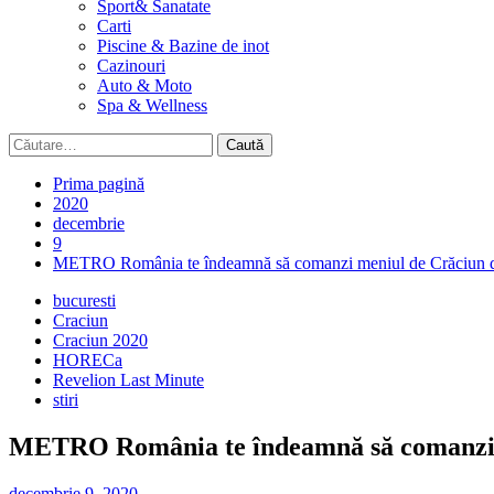
Sport& Sanatate
Carti
Piscine & Bazine de inot
Cazinouri
Auto & Moto
Spa & Wellness
Caută
după:
Prima pagină
2020
decembrie
9
METRO România te îndeamnă să comanzi meniul de Crăciun de l
bucuresti
Craciun
Craciun 2020
HORECa
Revelion Last Minute
stiri
METRO România te îndeamnă să comanzi me
decembrie 9, 2020