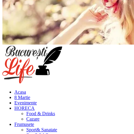
Meniu
principal
Acasa
8 Martie
Evenimente
HORECA
Food & Drinks
Cazare
Frumusete
Sport& Sanatate