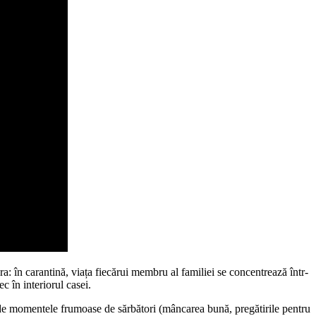
ra: în carantină, viața fiecărui membru al familiei se concentrează într-
c în interiorul casei.
a de momentele frumoase de sărbători (mâncarea bună, pregătirile pentru