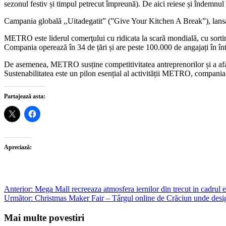
sezonul festiv și timpul petrecut împreună). De aici reiese și îndemnul î
Campania globală ,,Uitadegatit” (”Give Your Kitchen A Break”), lansa
METRO este liderul comerţului cu ridicata la scară mondială, cu sortime
Compania operează în 34 de țări și are peste 100.000 de angajați în în
De asemenea, METRO susține competitivitatea antreprenorilor și a afaceril
Sustenabilitatea este un pilon esențial al activității METRO, compania 
Partajează asta:
Apreciază:
Post
Anterior:
Mega Mall recreeaza atmosfera iernilor din trecut in cadrul 
Următor:
Christmas Maker Fair – Târgul online de Crăciun unde designer
navigation
Mai multe povestiri