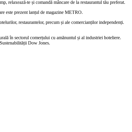
 timp, relaxează-te și comandă mâncare de la restaurantul tău preferat.
 care este prezent lanțul de magazine METRO.
telurilor, restaurantelor, precum și ale comercianților independenți.
urală în sectorul comerțului cu amănuntul și al industriei hoteliere.
 Sustenabilității Dow Jones.