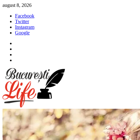
Sari
august 8, 2026
la
Facebook
conținut
Twitter
Instagram
Google
Facebook
Twitter
Instagram
Google