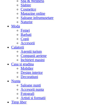
Spa & Wellness
Slabire
Cosmetice
Magazine online
Saloane infrumusetare
Naturist
Moda
Femei
Barbati
Copii
Accesorii
Calatorii
Agentii turism
Companii aeriene
Inchirieri masini
Casa si gradina
Mobilier
Design interior
Decoratiuni
Nunta
Saloane nunti
Accesorii nunta
Fotografi
Artisti si formatii
Timp liber