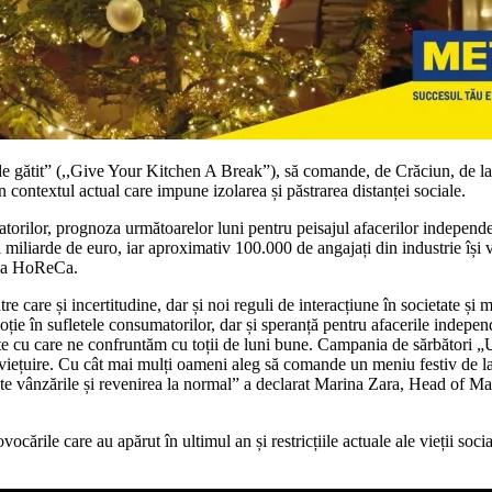
ătit” (,,Give Your Kitchen A Break”), să comande, de Crăciun, de la rest
în contextul actual care impune izolarea și păstrarea distanței sociale.
matorilor, prognoza următoarelor luni pentru peisajul afacerilor independen
i miliarde de euro, iar aproximativ 100.000 de angajați din industrie își
tria HoReCa.
tre care și incertitudine, dar și noi reguli de interacțiune în societate 
ie în sufletele consumatorilor, dar și speranță pentru afacerile independ
te cu care ne confruntăm cu toții de luni bune. Campania de sărbători „Uit
iețuire. Cu cât mai mulți oameni aleg să comande un meniu festiv de la a
vește vânzările și revenirea la normal” a declarat Marina Zara, Head
ările care au apărut în ultimul an și restricțiile actuale ale vieții soci