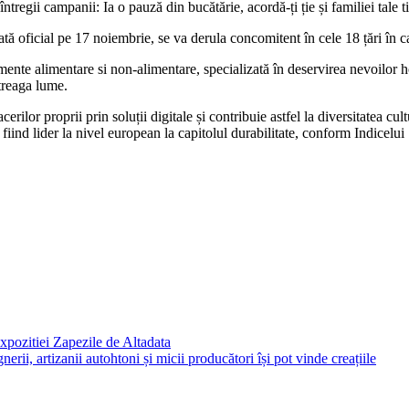
ntregii campanii: Ia o pauză din bucătărie, acordă-ți ție și familiei tale
tă oficial pe 17 noiembrie, se va derula concomitent în cele 18 țări în
nte alimentare si non-alimentare, specializată în deservirea nevoilor ho
treaga lume.
or proprii prin soluții digitale și contribuie astfel la diversitatea cult
fiind lider la nivel european la capitolul durabilitate, conform Indicelui
expozitiei Zapezile de Altadata
ii, artizanii autohtoni și micii producători își pot vinde creațiile