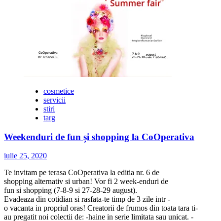
Nivea
lansează
o
noua
gama
de
antiperspirante:
Nivea
Fresh
cosmetice
servicii
stiri
targ
Weekenduri de fun și shopping la CoOperativa
iulie 25, 2020
Te invitam pe terasa CoOperativa la editia nr. 6 de
shopping alternativ si urban! Vor fi 2 week-enduri de
fun si shopping (7-8-9 si 27-28-29 august).
Evadeaza din cotidian si rasfata-te timp de 3 zile intr -
o vacanta in propriul oras! Creatorii de frumos din toata tara ti-
au pregatit noi colectii de: -haine in serie limitata sau unicat. -