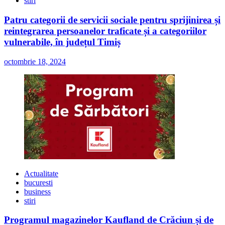
stiri
Patru categorii de servicii sociale pentru sprijinirea și
reintegrarea persoanelor traficate și a categoriilor
vulnerabile, în județul Timiș
octombrie 18, 2024
Actualitate
bucuresti
business
stiri
Programul magazinelor Kaufland de Crăciun și de