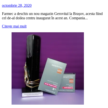
octombrie 28, 2020
Farmec a deschis un nou magazin Gerovital la Brașov, acesta fiind
cel de-al doilea centru inaugurat în acest an. Compania...
Citește
Citește mai mult
mai
multe
despre
Farmec
deschide
magazinul
de
brand
numarul
30