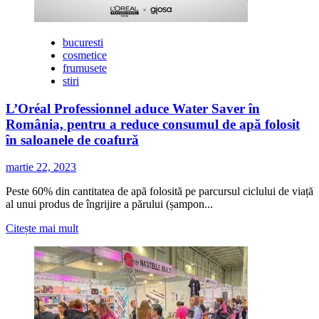
bucuresti
cosmetice
frumusete
stiri
L’Oréal Professionnel aduce Water Saver în
România, pentru a reduce consumul de apă folosit
în saloanele de coafură
martie 22, 2023
Peste 60% din cantitatea de apă folosită pe parcursul ciclului de viață
al unui produs de îngrijire a părului (șampon...
Citește
Citește mai mult
mai
multe
despre
L’Oréal
Professionnel
aduce
Water