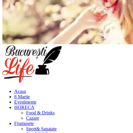
Meniu
principal
Acasa
8 Martie
Evenimente
HORECA
Food & Drinks
Cazare
Frumusete
Sport& Sanatate