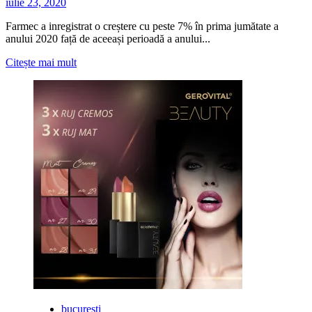
iulie 23, 2020
Farmec a inregistrat o creștere cu peste 7% în prima jumătate a
anului 2020 față de aceeași perioadă a anului...
Citește
Citește mai mult
mai
multe
despre
Crestere
de
105%
a
vanzarilor
online
pentru
farmec.ro
bucuresti