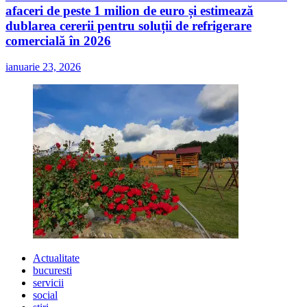
afaceri de peste 1 milion de euro și estimează
dublarea cererii pentru soluții de refrigerare
comercială în 2026
ianuarie 23, 2026
Actualitate
bucuresti
servicii
social