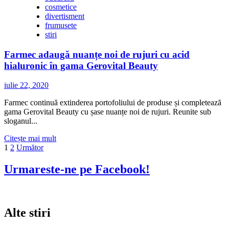
cosmetice
divertisment
frumusete
stiri
Farmec adaugă nuanțe noi de rujuri cu acid
hialuronic în gama Gerovital Beauty
iulie 22, 2020
Farmec continuă extinderea portofoliului de produse și completează
gama Gerovital Beauty cu șase nuanțe noi de rujuri. Reunite sub
sloganul...
Citește
Citește mai mult
Paginație
mai
1
2
Următor
multe
articole
despre
Urmareste-ne pe Facebook!
Farmec
adaugă
nuanțe
noi
Alte stiri
de
rujuri