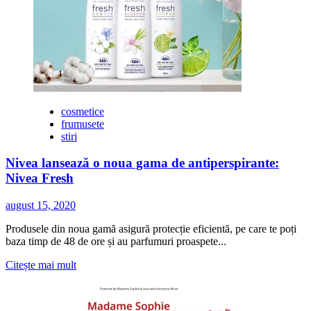
New
Non-
Food
Product”
la
Progresiv
Awards
cosmetice
frumusete
stiri
Nivea lansează o noua gama de antiperspirante:
Nivea Fresh
august 15, 2020
Produsele din noua gamă asigură protecție eficientă, pe care te poți
baza timp de 48 de ore și au parfumuri proaspete...
Citește
Citește mai mult
mai
multe
despre