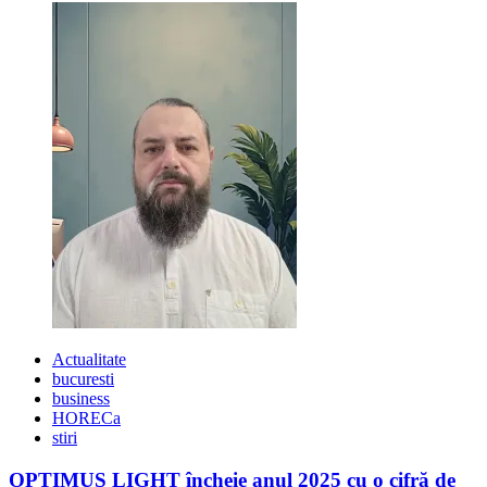
cu
acid
hialuronic
în
gama
Gerovital
Beauty
Actualitate
bucuresti
business
HORECa
stiri
OPTIMUS LIGHT încheie anul 2025 cu o cifră de