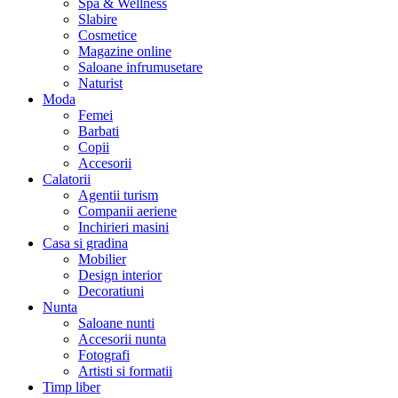
Spa & Wellness
Slabire
Cosmetice
Magazine online
Saloane infrumusetare
Naturist
Moda
Femei
Barbati
Copii
Accesorii
Calatorii
Agentii turism
Companii aeriene
Inchirieri masini
Casa si gradina
Mobilier
Design interior
Decoratiuni
Nunta
Saloane nunti
Accesorii nunta
Fotografi
Artisti si formatii
Timp liber