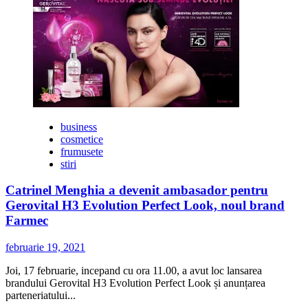
despre
Două
manifestări
tematice
de
succes
la
ROMEXPO:
#BifeSim2022
și
business
#CosmeticsBeautyHair2022
cosmetice
frumusete
stiri
Catrinel Menghia a devenit ambasador pentru
Gerovital H3 Evolution Perfect Look, noul brand
Farmec
februarie 19, 2021
Joi, 17 februarie, incepand cu ora 11.00, a avut loc lansarea
brandului Gerovital H3 Evolution Perfect Look și anunțarea
parteneriatului...