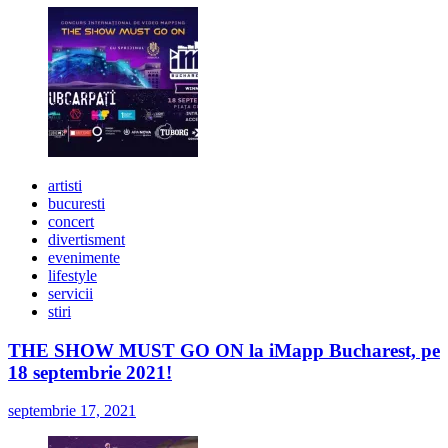
artisti
bucuresti
concert
divertisment
evenimente
lifestyle
servicii
stiri
THE SHOW MUST GO ON la iMapp Bucharest, pe
18 septembrie 2021!
septembrie 17, 2021