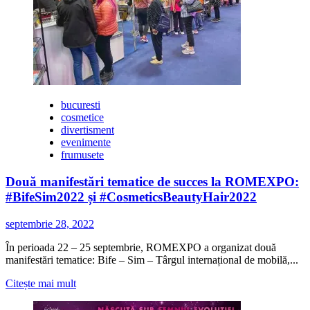
Saver
în
România,
pentru
a
reduce
consumul
de
bucuresti
apă
cosmetice
folosit
divertisment
în
evenimente
saloanele
frumusete
de
coafură
Două manifestări tematice de succes la ROMEXPO:
#BifeSim2022 și #CosmeticsBeautyHair2022
septembrie 28, 2022
În perioada 22 – 25 septembrie, ROMEXPO a organizat două
manifestări tematice: Bife – Sim – Târgul internațional de mobilă,...
Citește
Citește mai mult
mai
multe