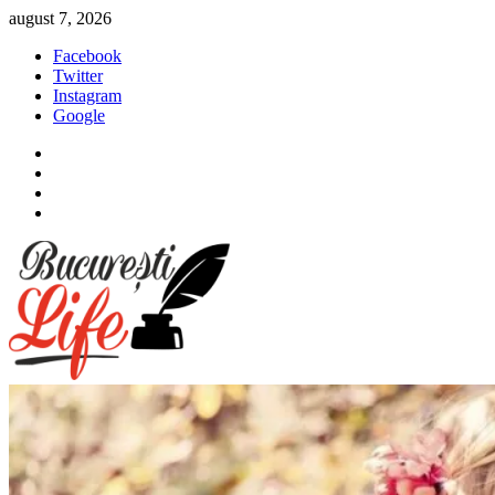
Sari
august 7, 2026
la
Facebook
conținut
Twitter
Instagram
Google
Facebook
Twitter
Instagram
Google