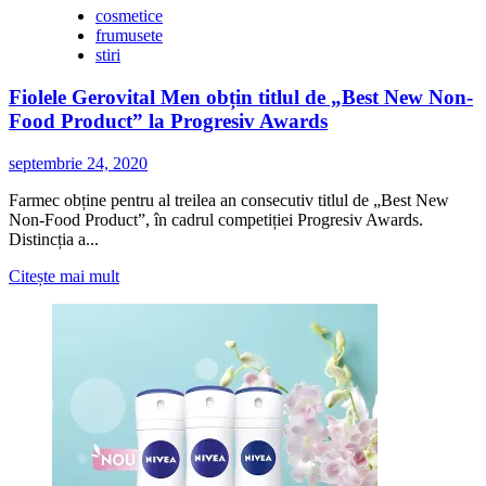
cosmetice
frumusete
stiri
Fiolele Gerovital Men obțin titlul de „Best New Non-
Food Product” la Progresiv Awards
septembrie 24, 2020
Farmec obține pentru al treilea an consecutiv titlul de „Best New
Non-Food Product”, în cadrul competiției Progresiv Awards.
Distincția a...
Citește
Citește mai mult
mai
multe
despre
Fiolele
Gerovital
Men
obțin
titlul
de
„Best