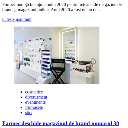
Farmec anunță bilanțul anului 2020 pentru rețeaua de magazine de
brand și magazinul online„Anul 2020 a fost un an de...
Citește
Citește mai mult
mai
multe
despre
Farmec
anunta
cresteri
semnificative
in
2020
pentru
magazinul
online
cosmetice
divertisment
evenimente
frumusete
stiri
Farmec deschide magazinul de brand numarul 30