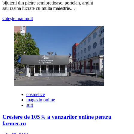
bijuterii din pietre semipretioase, portelan, argint
sau rasina lucrate cu multa maiestrie....
Citește
Citește mai mult
mai
multe
despre
Weekenduri
de
fun
și
shopping
la
CoOperativa
cosmetice
magazin online
stiri
Crestere de 105% a vanzarilor online pentru
farmec.ro