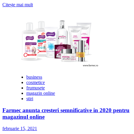
Citește
Citește mai mult
mai
multe
despre
Catrinel
Menghia
a
devenit
ambasador
pentru
Gerovital
H3
Evolution
Perfect
business
Look,
cosmetice
noul
frumusete
brand
magazin online
Farmec
stiri
Farmec anunta cresteri semnificative in 2020 pentru
magazinul online
februarie 15, 2021