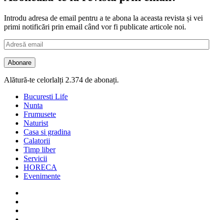
Introdu adresa de email pentru a te abona la aceasta revista și vei
primi notificări prin email când vor fi publicate articole noi.
Adresă
email
Abonare
Alătură-te celorlalți 2.374 de abonați.
Bucuresti Life
Nunta
Frumusete
Naturist
Casa si gradina
Calatorii
Timp liber
Servicii
HORECA
Evenimente
Facebook
Twitter
Instagram
Google