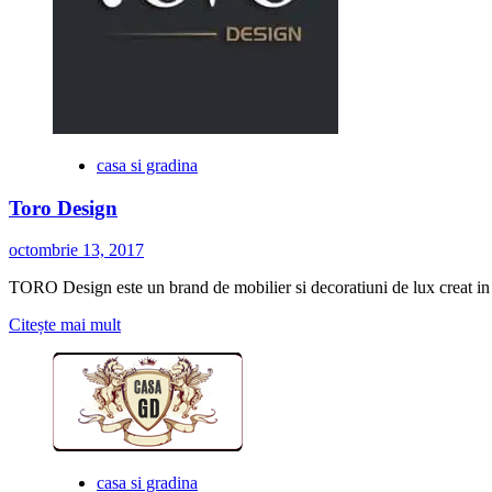
casa si gradina
Toro Design
octombrie 13, 2017
TORO Design este un brand de mobilier si decoratiuni de lux creat in 2
Citește
Citește mai mult
mai
multe
despre
Toro
Design
casa si gradina