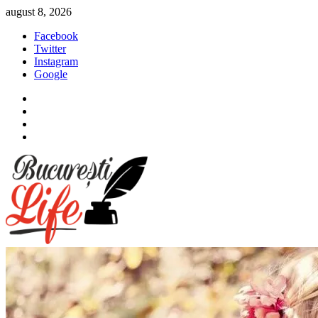
Sari
august 8, 2026
la
Facebook
conținut
Twitter
Instagram
Google
Facebook
Twitter
Instagram
Google