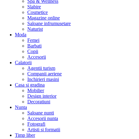
Spa & Wellness
Slabire
Cosmetice
Magazine online
Saloane infrumusetare
Naturist
Moda
Femei
Barbati
Copii
Accesorii
Calatorii
Agentii turism
Companii aeriene
Inchirieri masini
Casa si gradina
Mobilier
Design interior
Decoratiuni
Nunta
Saloane nunti
Accesorii nunta
Fotografi
Artisti si formatii
Timp liber