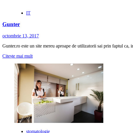
IT
Gunter
octombrie 13, 2017
Gunter.ro este un site mereu aproape de utilizatorii sai prin faptul ca, 
Citește
Citește mai mult
mai
multe
despre
Gunter
stomatologie