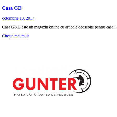
Casa GD
octombrie 13, 2017
Casa G&D este un magazin online cu articole deosebite pentru casa: lenje
Citește
Citește mai mult
mai
multe
despre
Casa
GD