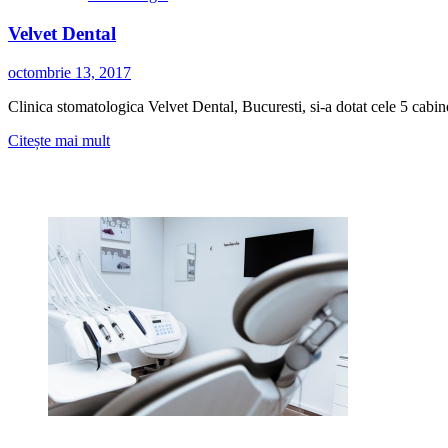
Velvet Dental
octombrie 13, 2017
Clinica stomatologica Velvet Dental, Bucuresti, si-a dotat cele 5 cab
Citește
Citește mai mult
mai
multe
despre
Velvet
Dental