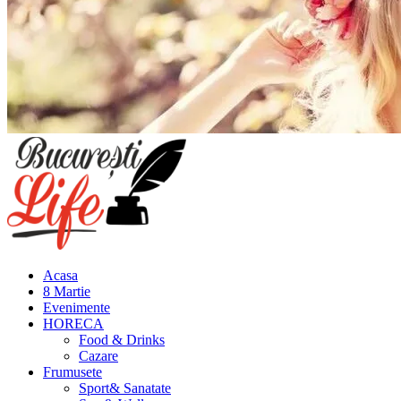
Meniu
principal
Acasa
8 Martie
Evenimente
HORECA
Food & Drinks
Cazare
Frumusete
Sport& Sanatate