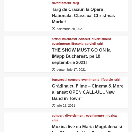
divertisment
targ
Targ de Craciun la Opera
Nationala: Classical Christmas
Market
noiembrie 28, 2021
artisti
bucuresti
concert
divertisment
evenimente
lifestyle
servicii
stiri
THE SHOW MUST GO ON la
iMapp Bucharest, pe 18
septembrie 2021!
septembrie 17, 2021
bucuresti
concert
evenimente
lifestyle
stiri
Grădina cu Filme – Cinema & More
a lansat OPEN CALL-UL „New
Band in Town”
iulie 22, 2021
concert
divertisment
evenimente
muzica
stiri
Muzica live cu Maria Magdalena si