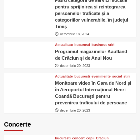
Patru categorii de servicii sociale
pentru sprijinirea și reintegrarea
persoanelor traficate și a
categoriilor vulnerabile, în județul
Timiș
octombrie 18, 2024
Actualitate
bucuresti
business
stiri
Programul magazinelor Kaufland
de Crăciun și de Anul Nou
decembrie 20, 2023
Actualitate
bucuresti
evenimente
social
stiri
Monitoare video în Gara de Nord și
în Aeroportul Internațional Henri
Coandă București pentru
prevenirea traficului de persoane
decembrie 20, 2023
Concerte
bucuresti
concert
copii
Craciun