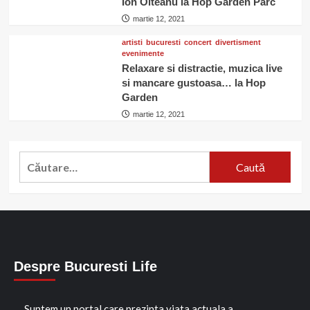
Ion Olteanu la Hop Garden Parc
martie 12, 2021
artisti
bucuresti
concert
divertisment
evenimente
Relaxare si distractie, muzica live
si mancare gustoasa… la Hop
Garden
martie 12, 2021
Caută
după:
Despre Bucuresti Life
Suntem un portal care prezinta viata actuala a