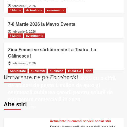
februarie 6, 2026
8 Martie
Actualitate
evenimente
7-8 Martie 2026 la Mavro Events
februarie 6, 2026
8 Martie
evenimente
Ziua Femeii se sărbătorește La Teatru. La
Călinescu!
februarie 6, 2026
Actualitate
bucuresti
business
HORECa
stiri
Urmareste-ne pe Facebook!
OPTIMUS LIGHT încheie anul 2025 cu o cifră
de afaceri de peste 1 milion de euro și
estimează dublarea cererii pentru soluții de
refrigerare comercială în 2026
Alte stiri
ianuarie 23, 2026
Actualitate
bucuresti
servicii
social
stiri