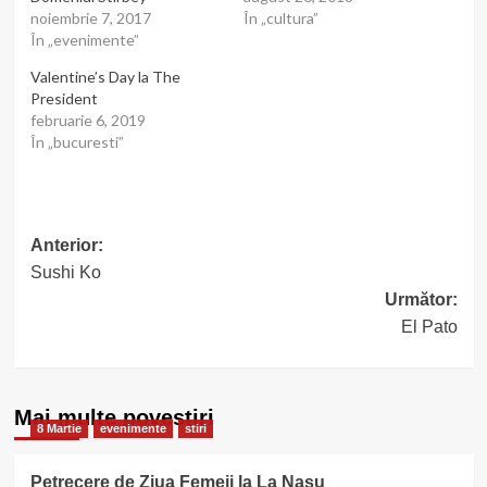
noiembrie 7, 2017
În „cultura”
În „evenimente”
Valentine’s Day la The
President
februarie 6, 2019
În „bucuresti”
Post
Anterior:
Sushi Ko
navigation
Următor:
El Pato
Mai multe povestiri
8 Martie
evenimente
stiri
Petrecere de Ziua Femeii la La Nasu