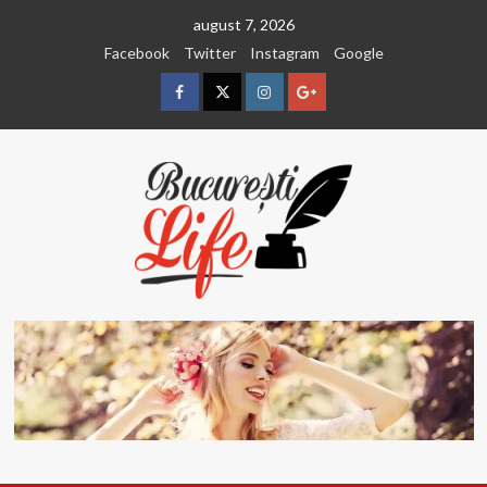
Sari
august 7, 2026
la
Facebook
Twitter
Instagram
Google
conținut
Facebook
Twitter
Instagram
Google