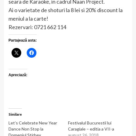
seara de Karaoke, in cadrul Naan Project.
Ai o varietate de shoturi la 8 lei si 20% discount la
meniul a la carte!
Rezervari: 0721 662 114
Partajează asta:
Apreciază:
Similare
Let’s Celebrate New Year
Festivalul Bucurestii lui
Dance Non Stop la
Caragiale – editia a VII-a
Domeniul Stirbey
august 26, 2018