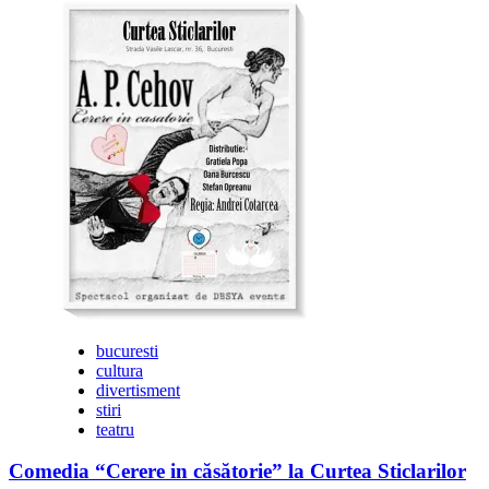
multe
despre
Bucureștii
lui
Caragiale
#8|
TE
IUBESC,
DAR
NU
PE
TINE
–
Producție
independentă
bucuresti
cultura
divertisment
stiri
teatru
Comedia “Cerere in căsătorie” la Curtea Sticlarilor