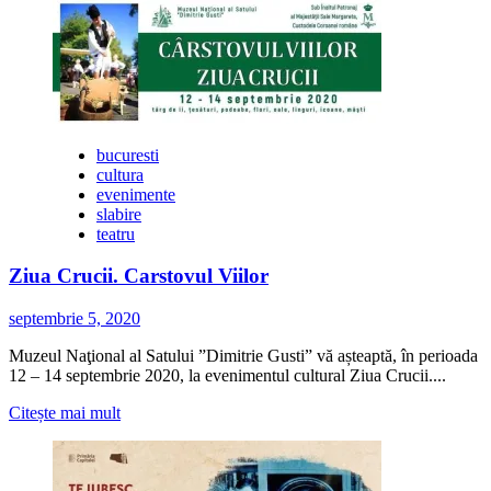
multe
despre
Despre
tandrețe
bucuresti
cultura
evenimente
slabire
teatru
Ziua Crucii. Carstovul Viilor
septembrie 5, 2020
Muzeul Naţional al Satului ”Dimitrie Gusti” vă așteaptă, în perioada
12 – 14 septembrie 2020, la evenimentul cultural Ziua Crucii....
Citește
Citește mai mult
mai
multe
despre
Ziua