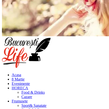
Meniu
principal
Acasa
8 Martie
Evenimente
HORECA
Food & Drinks
Cazare
Frumusete
Sport& Sanatate