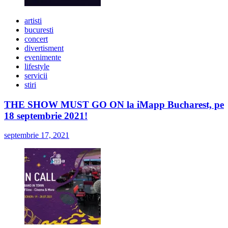
artisti
bucuresti
concert
divertisment
evenimente
lifestyle
servicii
stiri
THE SHOW MUST GO ON la iMapp Bucharest, pe
18 septembrie 2021!
septembrie 17, 2021