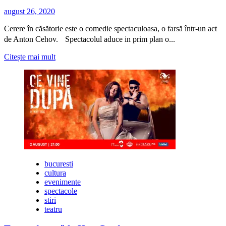
august 26, 2020
Cerere în căsătorie este o comedie spectaculoasa, o farsă într-un act
de Anton Cehov. Spectacolul aduce in prim plan o...
Citește
Citește mai mult
mai
multe
despre
Comedia
“Cerere
in
căsătorie”
la
Curtea
Sticlarilor
bucuresti
cultura
evenimente
spectacole
stiri
teatru