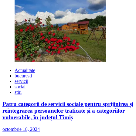
Actualitate
bucuresti
servicii
social
stiri
Patru categorii de servicii sociale pentru sprijinirea și
reintegrarea persoanelor traficate și a categoriilor
vulnerabile, în județul Timiș
octombrie 18, 2024