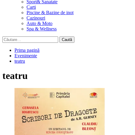
Sport& Sanatate
Carti
Piscine & Bazine de inot
Cazinouri
Auto & Moto
Spa & Wellness
Caută
după:
Prima pagină
Evenimente
teatru
teatru