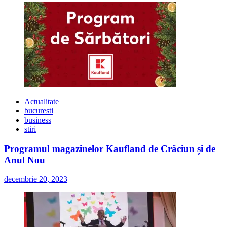
Actualitate
bucuresti
business
stiri
Programul magazinelor Kaufland de Crăciun și de
Anul Nou
decembrie 20, 2023