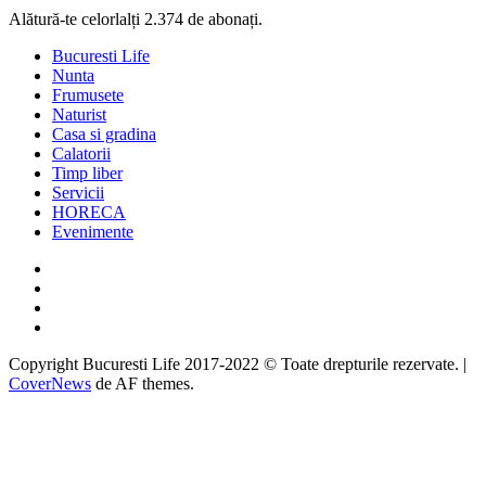
Alătură-te celorlalți 2.374 de abonați.
Bucuresti Life
Nunta
Frumusete
Naturist
Casa si gradina
Calatorii
Timp liber
Servicii
HORECA
Evenimente
Facebook
Twitter
Instagram
Google
Copyright Bucuresti Life 2017-2022 © Toate drepturile rezervate.
|
CoverNews
de AF themes.