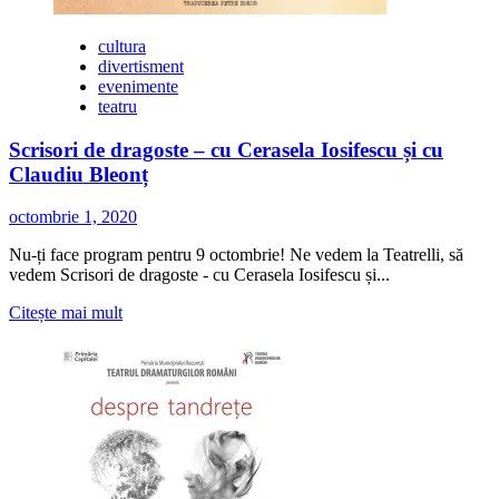
cultura
divertisment
evenimente
teatru
Scrisori de dragoste – cu Cerasela Iosifescu și cu
Claudiu Bleonț
octombrie 1, 2020
Nu-ți face program pentru 9 octombrie! Ne vedem la Teatrelli, să
vedem Scrisori de dragoste - cu Cerasela Iosifescu și...
Citește
Citește mai mult
mai
multe
despre
Scrisori
de
dragoste
–
cu
Cerasela