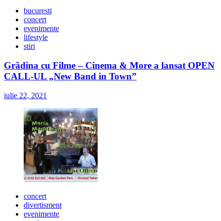
bucuresti
concert
evenimente
lifestyle
stiri
Grădina cu Filme – Cinema & More a lansat OPEN
CALL-UL „New Band in Town”
iulie 22, 2021
concert
divertisment
evenimente