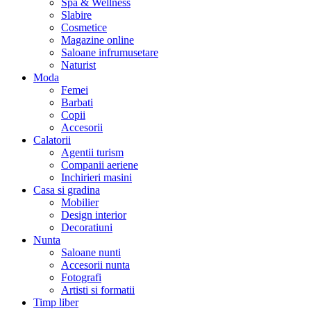
Spa & Wellness
Slabire
Cosmetice
Magazine online
Saloane infrumusetare
Naturist
Moda
Femei
Barbati
Copii
Accesorii
Calatorii
Agentii turism
Companii aeriene
Inchirieri masini
Casa si gradina
Mobilier
Design interior
Decoratiuni
Nunta
Saloane nunti
Accesorii nunta
Fotografi
Artisti si formatii
Timp liber