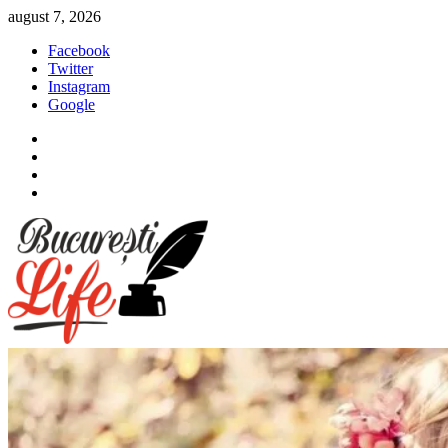
Sari
august 7, 2026
la
Facebook
conținut
Twitter
Instagram
Google
Facebook
Twitter
Instagram
Google