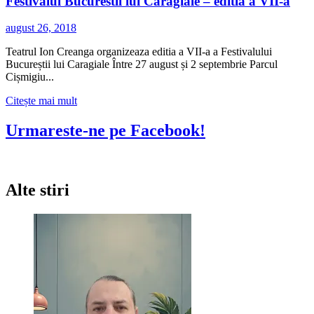
Festivalul Bucurestii lui Caragiale – editia a VII-a
august 26, 2018
Teatrul Ion Creanga organizeaza editia a VII-a a Festivalului
Bucureștii lui Caragiale Între 27 august și 2 septembrie Parcul
Cișmigiu...
Citește
Citește mai mult
mai
multe
Urmareste-ne pe Facebook!
despre
Festivalul
Bucurestii
lui
Alte stiri
Caragiale
–
editia
a
VII-
a