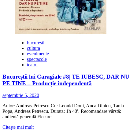
Crucii.
Carstovul
Viilor
bucuresti
cultura
evenimente
spectacole
teatru
Bucureștii lui Caragiale #8| TE IUBESC, DAR NU
PE TINE – Producție independentă
septembrie 5, 2020
Autor: Andreas Petrescu Cu: Leonid Doni, Anca Dinicu, Tania
Popa, Andreas Petrescu. Durata: 1h 40′. Recomandare vârstă:
audiență generală Fiecare...
Citește
Citește mai mult
mai