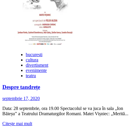
Iosifescu
și
cu
Claudiu
Bleonț
bucuresti
cultura
divertisment
evenimente
teatru
Despre tandrețe
septembrie 17, 2020
Data: 28 septembrie, ora 19.00 Spectacolul se va juca în sala „Ion
Băieșu” a Teatrului Dramaturgilor Romani. Matei Vișniec: „Merită...
Citește
Citește mai mult
mai