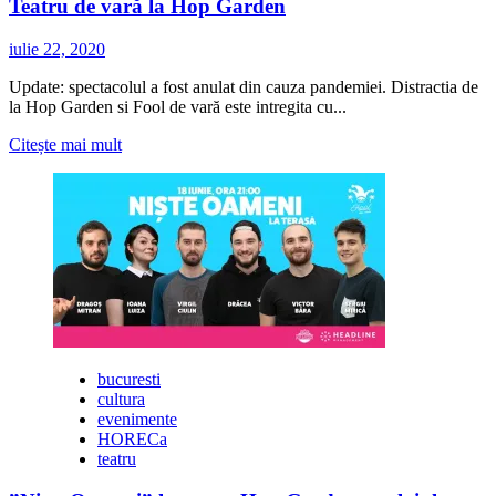
Teatru de vară la Hop Garden
iulie 22, 2020
Update: spectacolul a fost anulat din cauza pandemiei. Distractia de
la Hop Garden si Fool de vară este intregita cu...
Citește
Citește mai mult
mai
multe
despre
Teatru
de
vară
la
Hop
Garden
bucuresti
cultura
evenimente
HORECa
teatru