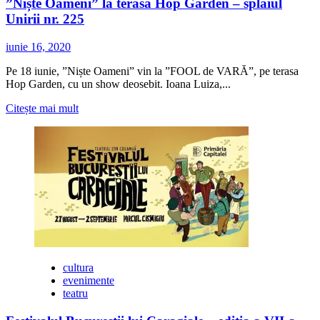
”Niște Oameni” la terasa Hop Garden – splaiul
Unirii nr. 225
iunie 16, 2020
Pe 18 iunie, ”Niște Oameni” vin la ”FOOL de VARĂ”, pe terasa
Hop Garden, cu un show deosebit. Ioana Luiza,...
Citește
Citește mai mult
mai
multe
despre
”Niște
Oameni”
la
terasa
Hop
Garden
–
splaiul
Unirii
cultura
nr.
evenimente
225
teatru