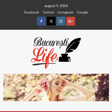
Sari
august 9, 2026
la
Facebook
Twitter
Instagram
Google
conținut
Facebook
Twitter
Instagram
Google