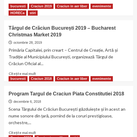
pe
Mos-
bucuresti
Craciun 2019
Craciun in aer liber
evenimente
Citește
Citește mai mult
Craciun
mai
HORECa
stiri
la
multe
Bucuresti
despre
Târgul de Crăciun București 2019 – Bucharest
PROGRAM
Christmas Market 2019
–
Târgul
octombrie 28, 2019
de
Primăria Capitalei, prin creart – Centrul de Creație, Artă și
Crăciun
Tradiție al Municipiului București, organizează Târgul de
București
Crăciun Oficial al...
2019
Citește
Citește mai mult
mai
bucuresti
Craciun 2018
Craciun in aer liber
evenimente
multe
despre
Program Targul de Craciun Piata Constitutiei 2018
Târgul
de
decembrie 6, 2018
Crăciun
Scena Târgului de Crăciun București găzduiește și în acest an
București
nume sonore din țară, pornind de la coruri prestigioase,
2019
orchestre,...
–
Bucharest
Citește
Citește mai mult
Christmas