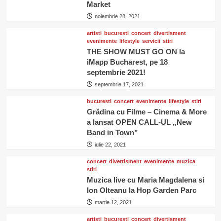
Market
noiembrie 28, 2021
artisti
bucuresti
concert
divertisment
evenimente
lifestyle
servicii
stiri
THE SHOW MUST GO ON la
iMapp Bucharest, pe 18
septembrie 2021!
septembrie 17, 2021
bucuresti
concert
evenimente
lifestyle
stiri
Grădina cu Filme – Cinema & More
a lansat OPEN CALL-UL „New
Band in Town”
iulie 22, 2021
concert
divertisment
evenimente
muzica
stiri
Muzica live cu Maria Magdalena si
Ion Olteanu la Hop Garden Parc
martie 12, 2021
artisti
bucuresti
concert
divertisment