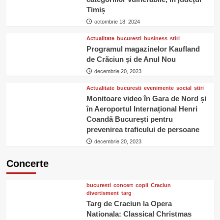
Timiș
octombrie 18, 2024
Actualitate
bucuresti
business
stiri
Programul magazinelor Kaufland
de Crăciun și de Anul Nou
decembrie 20, 2023
Actualitate
bucuresti
evenimente
social
stiri
Monitoare video în Gara de Nord și
în Aeroportul Internațional Henri
Coandă București pentru
prevenirea traficului de persoane
decembrie 20, 2023
Concerte
bucuresti
concert
copii
Craciun
divertisment
targ
Targ de Craciun la Opera
Nationala: Classical Christmas