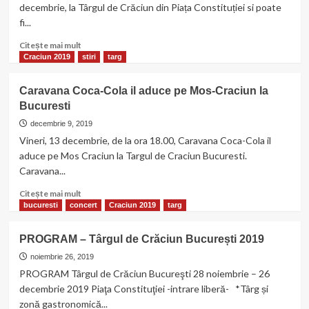
București
decembrie, la Târgul de Crăciun din Piața Constituției si poate
–
fi...
Program
artistic:
Citește
Citește mai mult
20
mai
Craciun 2019
stiri
targ
–
multe
26
despre
Caravana Coca-Cola il aduce pe Mos-Craciun la
decembrie
Caravana
Bucuresti
2019
Coca-
Cola
decembrie 9, 2019
2019
Vineri, 13 decembrie, de la ora 18.00, Caravana Coca-Cola il
se
aduce pe Mos Craciun la Targul de Craciun Bucuresti.
intoarce
Caravana...
in
Bucuresti
Citește
Citește mai mult
mai
bucuresti
concert
Craciun 2019
targ
multe
despre
PROGRAM – Târgul de Crăciun București 2019
Caravana
Coca-
noiembrie 26, 2019
Cola
PROGRAM Târgul de Crăciun Bucureşti 28 noiembrie – 26
il
decembrie 2019 Piaţa Constituţiei -intrare liberă- *Târg și
aduce
zonă gastronomică...