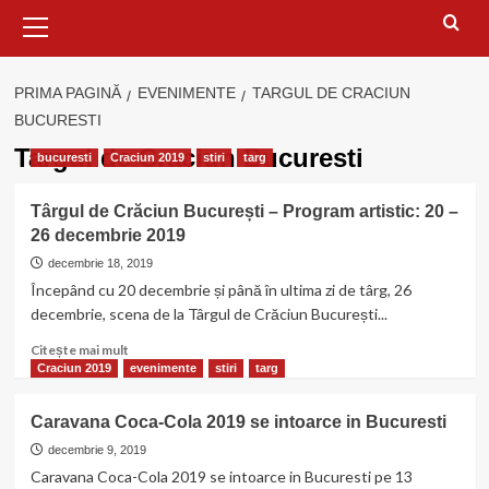
Meniu
principal
PRIMA PAGINĂ
EVENIMENTE
TARGUL DE CRACIUN
BUCURESTI
Targul de Craciun Bucuresti
bucuresti
Craciun 2019
stiri
targ
Târgul de Crăciun București – Program artistic: 20 –
26 decembrie 2019
decembrie 18, 2019
Începând cu 20 decembrie și până în ultima zi de târg, 26
decembrie, scena de la Târgul de Crăciun București...
Citește
Citește mai mult
mai
Craciun 2019
evenimente
stiri
targ
multe
despre
Caravana Coca-Cola 2019 se intoarce in Bucuresti
Târgul
de
decembrie 9, 2019
Crăciun
Caravana Coca-Cola 2019 se intoarce in Bucuresti pe 13