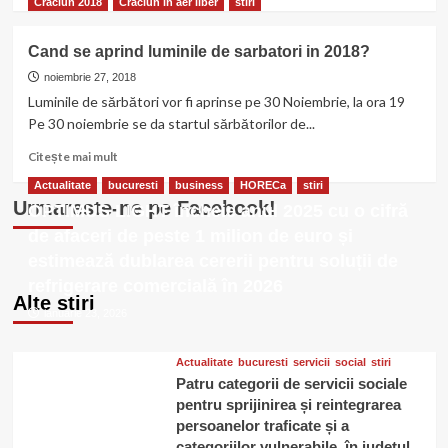
mai
Craciun 2018
Craciun in aer liber
stiri
Market
multe
2019
despre
Cand se aprind luminile de sarbatori in 2018?
Program
Targul
noiembrie 27, 2018
de
Luminile de sărbători vor fi aprinse pe 30 Noiembrie, la ora 19
Craciun
Pe 30 noiembrie se da startul sărbătorilor de...
Piata
Constitutiei
Citește
Citește mai mult
2018
mai
Actualitate
bucuresti
business
HORECa
stiri
multe
Urmareste-ne pe Facebook!
OPTIMUS LIGHT încheie anul 2025 cu o cifră
despre
Cand
de afaceri de peste 1 milion de euro și
se
estimează dublarea cererii pentru soluții de
aprind
refrigerare comercială în 2026
luminile
Alte stiri
de
ianuarie 23, 2026
sarbatori
in
2018?
Actualitate
bucuresti
servicii
social
stiri
Patru categorii de servicii sociale
pentru sprijinirea și reintegrarea
persoanelor traficate și a
categoriilor vulnerabile, în județul