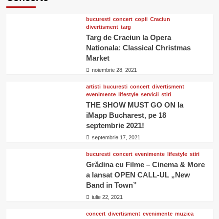
bucuresti
concert
copii
Craciun
divertisment
targ
Targ de Craciun la Opera
Nationala: Classical Christmas
Market
noiembrie 28, 2021
artisti
bucuresti
concert
divertisment
evenimente
lifestyle
servicii
stiri
THE SHOW MUST GO ON la
iMapp Bucharest, pe 18
septembrie 2021!
septembrie 17, 2021
bucuresti
concert
evenimente
lifestyle
stiri
Grădina cu Filme – Cinema & More
a lansat OPEN CALL-UL „New
Band in Town”
iulie 22, 2021
concert
divertisment
evenimente
muzica