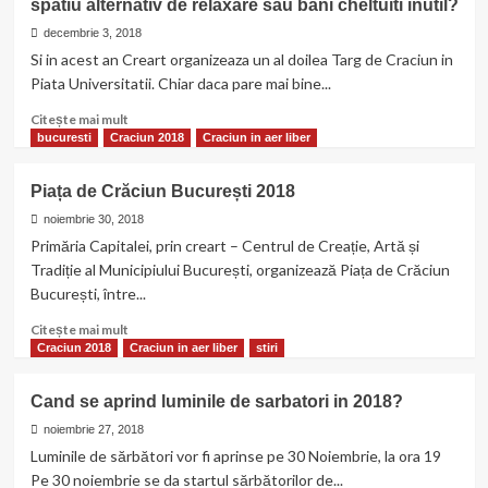
spatiu alternativ de relaxare sau bani cheltuiti inutil?
Coca-
Cola
decembrie 3, 2018
2018
Si in acest an Creart organizeaza un al doilea Targ de Craciun in
revine
Piata Universitatii. Chiar daca pare mai bine...
in
Bucuresti
Citește
Citește mai mult
mai
bucuresti
Craciun 2018
Craciun in aer liber
multe
despre
Piața de Crăciun București 2018
Piata
de
noiembrie 30, 2018
Craciun
Primăria Capitalei, prin creart – Centrul de Creație, Artă și
Bucuresti
Tradiție al Municipiului București, organizează Piața de Crăciun
2018
București, între...
de
la
Citește
Citește mai mult
Universitate
mai
Craciun 2018
Craciun in aer liber
stiri
–
multe
spatiu
despre
Cand se aprind luminile de sarbatori in 2018?
alternativ
Piața
de
de
noiembrie 27, 2018
relaxare
Crăciun
Luminile de sărbători vor fi aprinse pe 30 Noiembrie, la ora 19
sau
București
Pe 30 noiembrie se da startul sărbătorilor de...