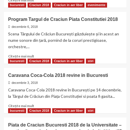
Citește mai mult
mai
bucuresti
Craciun 2018
Craciun in aer liber
evenimente
multe
despre
Program Targul de Craciun Piata Constitutiei 2018
O
saptamana
decembrie 6, 2018
de
Scena Târgului de Crăciun București găzduiește și în acest an
concerte
nume sonore din țară, pornind de la coruri prestigioase,
la
orchestre,...
Orasul
Faptelor
Citește
Citește mai mult
Bune,
mai
bucuresti
Craciun 2018
Craciun in aer liber
stiri
in
multe
Piata
despre
Caravana Coca-Cola 2018 revine in Bucuresti
Universitatii
Program
Targul
decembrie 3, 2018
de
Caravana Coca-Cola 2018 revine în București pe 14 decembrie,
Craciun
la Târgul de Crăciun din Piața Constituției si poata fi gasita...
Piata
Constitutiei
Citește
Citește mai mult
2018
mai
bucuresti
Craciun 2018
Craciun in aer liber
stiri
multe
despre
Piata de Craciun Bucuresti 2018 de la Universitate –
Caravana