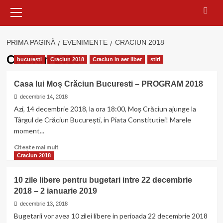
Meniu
principal
PRIMA PAGINĂ
EVENIMENTE
CRACIUN 2018
Craciun 2018
bucuresti
Craciun 2018
Craciun in aer liber
stiri
Casa lui Moș Crăciun Bucuresti – PROGRAM 2018
decembrie 14, 2018
Azi, 14 decembrie 2018, la ora 18:00, Moș Crăciun ajunge la
Târgul de Crăciun București, in Piata Constitutiei! Marele
moment...
Citește
Citește mai mult
mai
Craciun 2018
multe
despre
10 zile libere pentru bugetari intre 22 decembrie
Casa
2018 – 2 ianuarie 2019
lui
Moș
decembrie 13, 2018
Crăciun
Bugetarii vor avea 10 zilei libere in perioada 22 decembrie 2018
Bucuresti