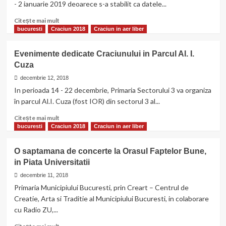
- 2 ianuarie 2019 deoarece s-a stabilit ca datele...
–
PROGRAM
Citește
Citește mai mult
2018
mai
bucuresti
Craciun 2018
Craciun in aer liber
multe
despre
Evenimente dedicate Craciunului in Parcul Al. I.
10
Cuza
zile
libere
decembrie 12, 2018
pentru
In perioada 14 - 22 decembrie, Primaria Sectorului 3 va organiza
bugetari
în parcul Al.I. Cuza (fost IOR) din sectorul 3 al...
intre
22
Citește
Citește mai mult
decembrie
mai
bucuresti
Craciun 2018
Craciun in aer liber
2018
multe
–
despre
O saptamana de concerte la Orasul Faptelor Bune,
2
Evenimente
in Piata Universitatii
ianuarie
dedicate
2019
Craciunului
decembrie 11, 2018
in
Primaria Municipiului Bucuresti, prin Creart – Centrul de
Parcul
Creatie, Arta si Traditie al Municipiului Bucuresti, in colaborare
Al.
cu Radio ZU,...
I.
Cuza
Citește