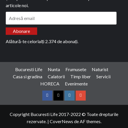
articole noi.
Adresă
email
Abonare
Alătură-te celorlalți 2.374 de abonați.
Bucuresti Life
Nunta
Frumusete
Naturist
Casa si gradina
Calatorii
Timp liber
Servicii
HORECA
Evenimente
Facebook
Twitter
Instagram
Google
Copyright Bucuresti Life 2017-2022 © Toate drepturile
rezervate.
|
CoverNews
de AF themes.