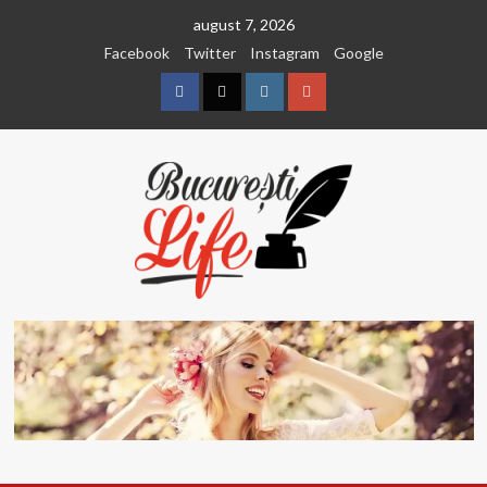
Sari
august 7, 2026
la
Facebook
Twitter
Instagram
Google
conținut
Facebook
Twitter
Instagram
Google