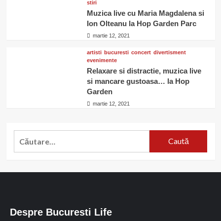
stiri
Muzica live cu Maria Magdalena si
Ion Olteanu la Hop Garden Parc
martie 12, 2021
artisti
bucuresti
concert
divertisment
evenimente
Relaxare si distractie, muzica live
si mancare gustoasa… la Hop
Garden
martie 12, 2021
Caută
după:
Despre Bucuresti Life