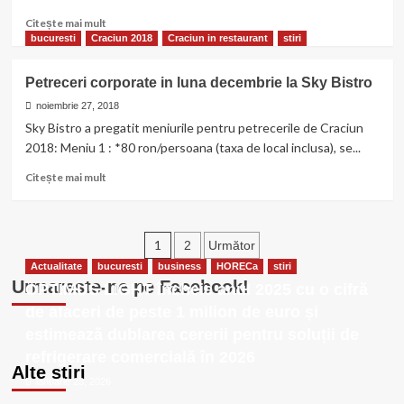
bani
2018
cheltuiti
Citește
Citește mai mult
inutil?
mai
bucuresti
Craciun 2018
Craciun in restaurant
stiri
multe
despre
Petreceri corporate in luna decembrie la Sky Bistro
Cand
se
noiembrie 27, 2018
aprind
Sky Bistro a pregatit meniurile pentru petrecerile de Craciun
luminile
2018: Meniu 1 : *80 ron/persoana (taxa de local inclusa), se...
de
sarbatori
Citește
Citește mai mult
in
mai
2018?
multe
despre
Paginație
Petreceri
1
2
Următor
corporate
Actualitate
bucuresti
articole
business
HORECa
stiri
in
Urmareste-ne pe Facebook!
OPTIMUS LIGHT încheie anul 2025 cu o cifră
luna
de afaceri de peste 1 milion de euro și
decembrie
la
estimează dublarea cererii pentru soluții de
Sky
refrigerare comercială în 2026
Bistro
Alte stiri
ianuarie 23, 2026