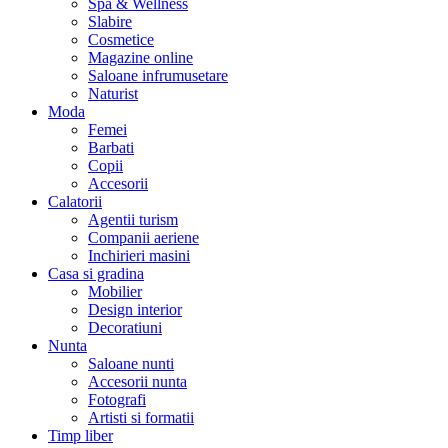
Spa & Wellness
Slabire
Cosmetice
Magazine online
Saloane infrumusetare
Naturist
Moda
Femei
Barbati
Copii
Accesorii
Calatorii
Agentii turism
Companii aeriene
Inchirieri masini
Casa si gradina
Mobilier
Design interior
Decoratiuni
Nunta
Saloane nunti
Accesorii nunta
Fotografi
Artisti si formatii
Timp liber