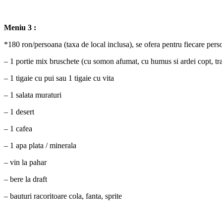
Meniu 3 :
*180 ron/persoana (taxa de local inclusa), se ofera pentru fiecare pers
– 1 portie mix bruschete (cu somon afumat, cu humus si ardei copt, tra
– 1 tigaie cu pui sau 1 tigaie cu vita
– 1 salata muraturi
– 1 desert
– 1 cafea
– 1 apa plata / minerala
– vin la pahar
– bere la draft
– bauturi racoritoare cola, fanta, sprite