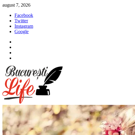
Sari
august 7, 2026
la
Facebook
conținut
Twitter
Instagram
Google
Facebook
Twitter
Instagram
Google