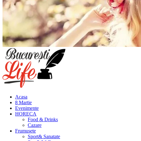
Meniu
principal
Acasa
8 Martie
Evenimente
HORECA
Food & Drinks
Cazare
Frumusete
Sport& Sanatate