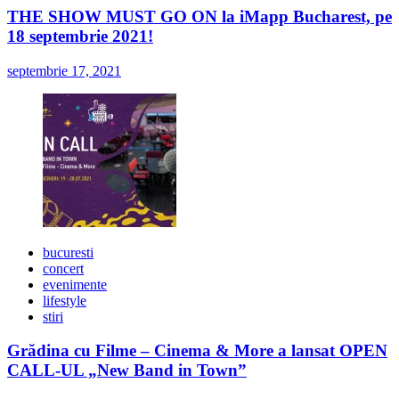
THE SHOW MUST GO ON la iMapp Bucharest, pe
18 septembrie 2021!
septembrie 17, 2021
bucuresti
concert
evenimente
lifestyle
stiri
Grădina cu Filme – Cinema & More a lansat OPEN
CALL-UL „New Band in Town”