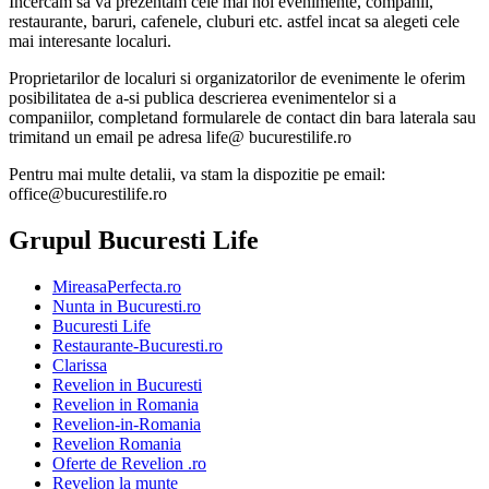
Incercam sa va prezentam cele mai noi evenimente, companii,
restaurante, baruri, cafenele, cluburi etc. astfel incat sa alegeti cele
mai interesante localuri.
Proprietarilor de localuri si organizatorilor de evenimente le oferim
posibilitatea de a-si publica descrierea evenimentelor si a
companiilor, completand formularele de contact din bara laterala sau
trimitand un email pe adresa life@ bucurestilife.ro
Pentru mai multe detalii, va stam la dispozitie pe email:
office@bucurestilife.ro
Grupul Bucuresti Life
MireasaPerfecta.ro
Nunta in Bucuresti.ro
Bucuresti Life
Restaurante-Bucuresti.ro
Clarissa
Revelion in Bucuresti
Revelion in Romania
Revelion-in-Romania
Revelion Romania
Oferte de Revelion .ro
Revelion la munte