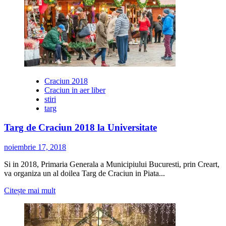
Crăciun
București
2018
Craciun 2018
Craciun in aer liber
stiri
targ
Targ de Craciun 2018 la Universitate
noiembrie 17, 2018
Si in 2018, Primaria Generala a Municipiului Bucuresti, prin Creart,
va organiza un al doilea Targ de Craciun in Piata...
Citește
Citește mai mult
mai
multe
despre