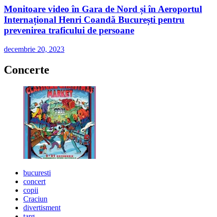
Monitoare video în Gara de Nord și în Aeroportul
Internațional Henri Coandă București pentru
prevenirea traficului de persoane
decembrie 20, 2023
Concerte
bucuresti
concert
copii
Craciun
divertisment
targ