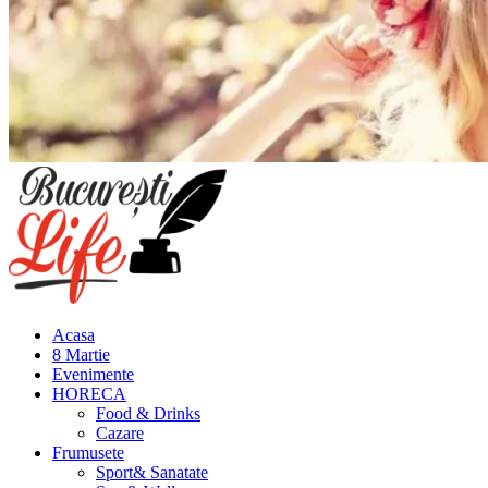
Meniu
principal
Acasa
8 Martie
Evenimente
HORECA
Food & Drinks
Cazare
Frumusete
Sport& Sanatate