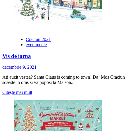
Craciun 2021
evenimente
Vis de iarna
decembrie 9, 2021
Ati auzit vestea? Santa Claus is coming to town! Da! Mos Craciun
soseste in oras si va poposi la Maison...
Citește
Citește mai mult
mai
multe
despre
Vis
de
iarna