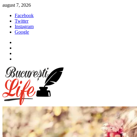
Sari
august 7, 2026
la
Facebook
conținut
Twitter
Instagram
Google
Facebook
Twitter
Instagram
Google