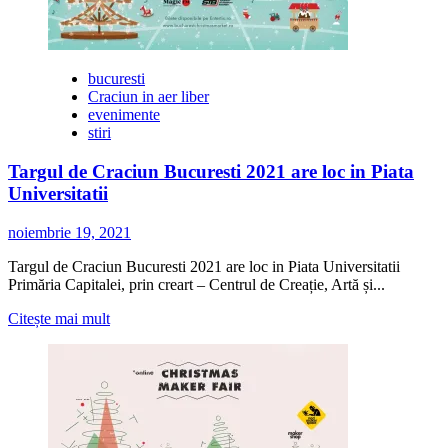
bucuresti
Craciun in aer liber
evenimente
stiri
Targul de Craciun Bucuresti 2021 are loc in Piata
Universitatii
noiembrie 19, 2021
Targul de Craciun Bucuresti 2021 are loc in Piata Universitatii
Primăria Capitalei, prin creart – Centrul de Creație, Artă și...
Citește
Citește mai mult
mai
multe
despre
Targul
de
Craciun
Bucuresti