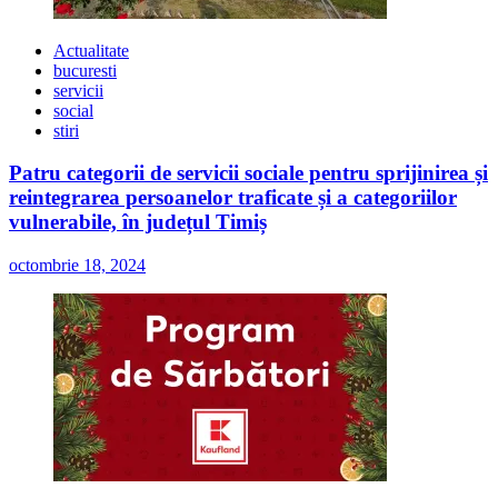
Actualitate
bucuresti
servicii
social
stiri
Patru categorii de servicii sociale pentru sprijinirea și
reintegrarea persoanelor traficate și a categoriilor
vulnerabile, în județul Timiș
octombrie 18, 2024