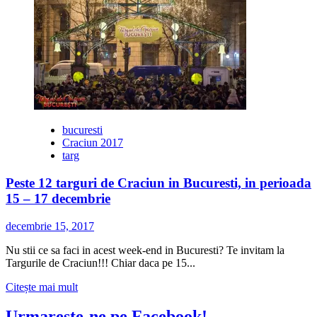
Targ
de
Craciun
2018
la
Universitate
bucuresti
Craciun 2017
targ
Peste 12 targuri de Craciun in Bucuresti, in perioada
15 – 17 decembrie
decembrie 15, 2017
Nu stii ce sa faci in acest week-end in Bucuresti? Te invitam la
Targurile de Craciun!!! Chiar daca pe 15...
Citește
Citește mai mult
mai
multe
Urmareste-ne pe Facebook!