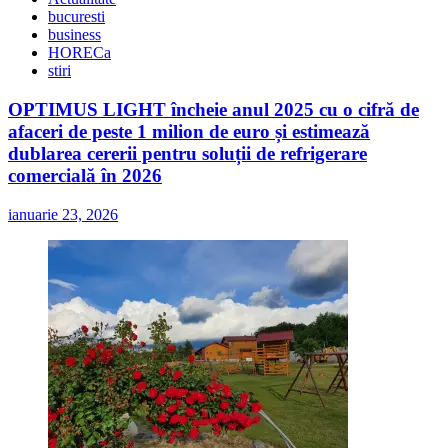
bucuresti
business
HORECa
stiri
OPTIMUS LIGHT încheie anul 2025 cu o cifră de
afaceri de peste 1 milion de euro și estimează
dublarea cererii pentru soluții de refrigerare
comercială în 2026
ianuarie 23, 2026