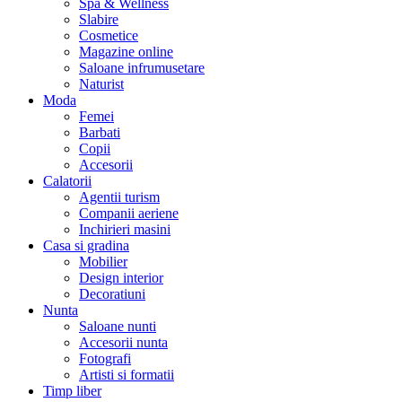
Spa & Wellness
Slabire
Cosmetice
Magazine online
Saloane infrumusetare
Naturist
Moda
Femei
Barbati
Copii
Accesorii
Calatorii
Agentii turism
Companii aeriene
Inchirieri masini
Casa si gradina
Mobilier
Design interior
Decoratiuni
Nunta
Saloane nunti
Accesorii nunta
Fotografi
Artisti si formatii
Timp liber