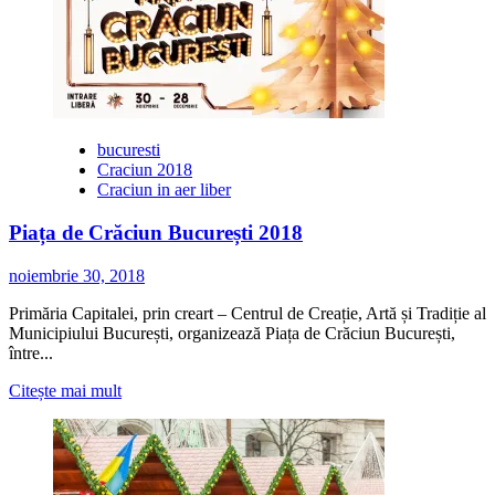
Maker
Fair
–
Târgul
online
de
Crăciun
unde
bucuresti
designerii,
Craciun 2018
artizanii
Craciun in aer liber
autohtoni
și
Piața de Crăciun București 2018
micii
producători
noiembrie 30, 2018
își
pot
Primăria Capitalei, prin creart – Centrul de Creație, Artă și Tradiție al
vinde
Municipiului București, organizează Piața de Crăciun București,
creațiile
între...
Citește
Citește mai mult
mai
multe
despre
Piața
de