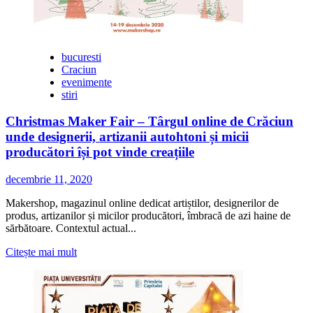
2021
are
loc
in
bucuresti
Piata
Craciun
Universitatii
evenimente
stiri
Christmas Maker Fair – Târgul online de Crăciun
unde designerii, artizanii autohtoni și micii
producători își pot vinde creațiile
decembrie 11, 2020
Makershop, magazinul online dedicat artiștilor, designerilor de
produs, artizanilor și micilor producători, îmbracă de azi haine de
sărbătoare. Contextul actual...
Citește
Citește mai mult
mai
multe
despre
Christmas