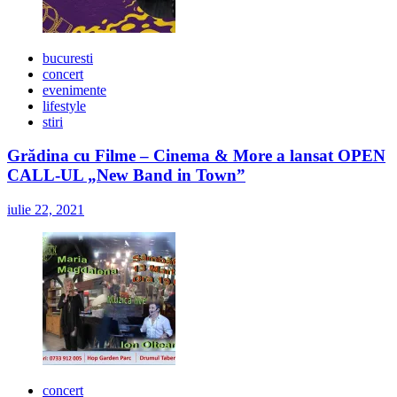
bucuresti
concert
evenimente
lifestyle
stiri
Grădina cu Filme – Cinema & More a lansat OPEN
CALL-UL „New Band in Town”
iulie 22, 2021
concert