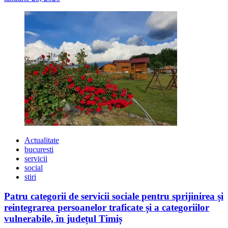
Actualitate
bucuresti
servicii
social
stiri
Patru categorii de servicii sociale pentru sprijinirea și
reintegrarea persoanelor traficate și a categoriilor
vulnerabile, în județul Timiș