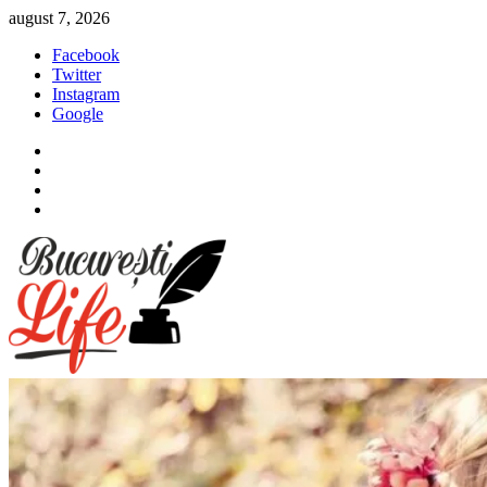
Sari
august 7, 2026
la
Facebook
conținut
Twitter
Instagram
Google
Facebook
Twitter
Instagram
Google