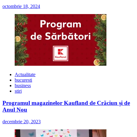
octombrie 18, 2024
Actualitate
bucuresti
business
stiri
Programul magazinelor Kaufland de Crăciun și de
Anul Nou
decembrie 20, 2023