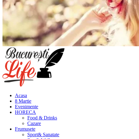
Meniu
principal
Acasa
8 Martie
Evenimente
HORECA
Food & Drinks
Cazare
Frumusete
Sport& Sanatate