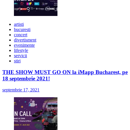
artisti
bucuresti
concert
divertisment
evenimente
lifestyle
servicii
stiri
THE SHOW MUST GO ON la iMapp Bucharest, pe
18 septembrie 2021!
septembrie 17, 2021