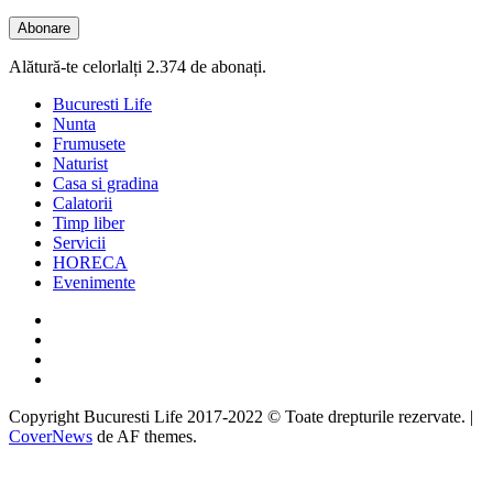
email
Abonare
Alătură-te celorlalți 2.374 de abonați.
Bucuresti Life
Nunta
Frumusete
Naturist
Casa si gradina
Calatorii
Timp liber
Servicii
HORECA
Evenimente
Facebook
Twitter
Instagram
Google
Copyright Bucuresti Life 2017-2022 © Toate drepturile rezervate.
|
CoverNews
de AF themes.