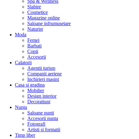
Spa & Wellness
Slabire
Cosmetice
Magazine online
Saloane infrumusetare
Naturist
Moda
Femei
Barbati
Copii
Accesorii
Calatorii
Agentii turism
Companii aeriene
Inchirieri masini
Casa si gradina
Mobilier
Design interior
Decoratiuni
Nunta
Saloane nunti
Accesorii nunta
Fotografi
Artisti si formatii
Timp liber