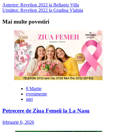
Post
Anterior:
Revelion 2022 la Bellagio Villa
Următor:
Revelion 2022 la Gradina Vlahiia
navigation
Mai multe povestiri
8 Martie
evenimente
stiri
Petrecere de Ziua Femeii la La Nasu
februarie 6, 2026