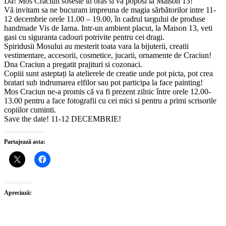
Da! Mos Craciun soseste in oras si va poposi la Maison 13!
Vă invitam sa ne bucuram impreuna de magia sărbătorilor intre 11-
12 decembrie orele 11.00 – 19.00, în cadrul targului de produse
handmade Vis de Iarna. Intr-un ambient placut, la Maison 13, veti
gasi cu siguranta cadouri potrivite pentru cei dragi.
Spiridusii Mosului au mesterit toata vara la bijuterii, creatii
vestimentare, accesorii, cosmetice, jucarii, ornamente de Craciun!
Dna Craciun a pregatit prajituri si cozonaci.
Copiii sunt asteptați la atelierele de creatie unde pot picta, pot crea
bratari sub indrumarea elfilor sau pot participa la face painting!
Mos Craciun ne-a promis că va fi prezent zilnic între orele 12.00-
13.00 pentru a face fotografii cu cei mici si pentru a primi scrisorile
copiilor cuminti.
Save the date! 11-12 DECEMBRIE!
Partajează asta:
Apreciază: