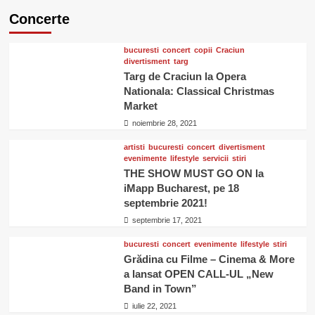
Concerte
bucuresti
concert
copii
Craciun
divertisment
targ
Targ de Craciun la Opera
Nationala: Classical Christmas
Market
noiembrie 28, 2021
artisti
bucuresti
concert
divertisment
evenimente
lifestyle
servicii
stiri
THE SHOW MUST GO ON la
iMapp Bucharest, pe 18
septembrie 2021!
septembrie 17, 2021
bucuresti
concert
evenimente
lifestyle
stiri
Grădina cu Filme – Cinema & More
a lansat OPEN CALL-UL „New
Band in Town”
iulie 22, 2021