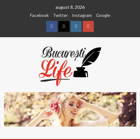
Sari
august 8, 2026
la
Facebook
Twitter
Instagram
Google
conținut
Facebook
Twitter
Instagram
Google