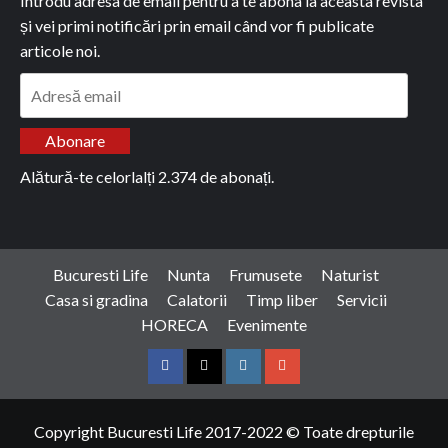
Introdu adresa de email pentru a te abona la aceasta revista
și vei primi notificări prin email când vor fi publicate
articole noi.
Adresă
email
Abonare
Alătură-te celorlalți 2.374 de abonați.
Bucuresti Life
Nunta
Frumusete
Naturist
Casa si gradina
Calatorii
Timp liber
Servicii
HORECA
Evenimente
Facebook
Twitter
Instagram
Google
Copyright Bucuresti Life 2017-2022 © Toate drepturile