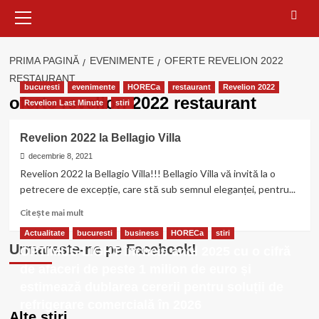
Meniu
principal
PRIMA PAGINĂ
EVENIMENTE
OFERTE REVELION 2022
RESTAURANT
bucuresti
evenimente
HORECa
restaurant
Revelion 2022
oferte revelion 2022 restaurant
Revelion Last Minute
stiri
Revelion 2022 la Bellagio Villa
decembrie 8, 2021
Revelion 2022 la Bellagio Villa!!! Bellagio Villa vă invită la o
petrecere de excepție, care stă sub semnul eleganței, pentru...
Citește
Citește mai mult
mai
Actualitate
bucuresti
business
HORECa
stiri
multe
Urmareste-ne pe Facebook!
OPTIMUS LIGHT încheie anul 2025 cu o cifră
despre
Revelion
de afaceri de peste 1 milion de euro și
2022
estimează dublarea cererii pentru soluții de
la
refrigerare comercială în 2026
Bellagio
Alte stiri
Villa