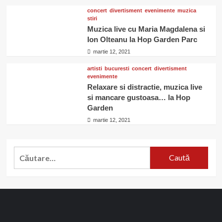
concert
divertisment
evenimente
muzica
stiri
Muzica live cu Maria Magdalena si
Ion Olteanu la Hop Garden Parc
martie 12, 2021
artisti
bucuresti
concert
divertisment
evenimente
Relaxare si distractie, muzica live
si mancare gustoasa… la Hop
Garden
martie 12, 2021
Caută
după: