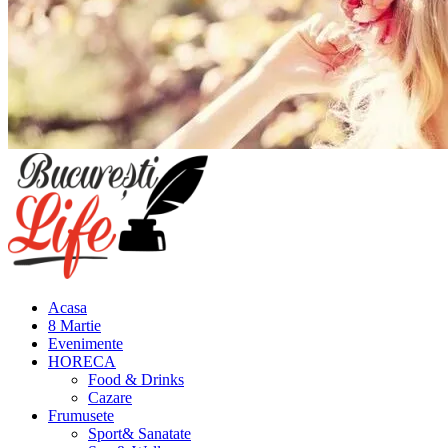
Meniu
principal
Acasa
8 Martie
Evenimente
HORECA
Food & Drinks
Cazare
Frumusete
Sport& Sanatate