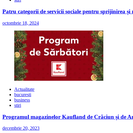
Patru categorii de servicii sociale pentru sprijinirea și
octombrie 18, 2024
Actualitate
bucuresti
business
stiri
Programul magazinelor Kaufland de Crăciun și de A
decembrie 20, 2023