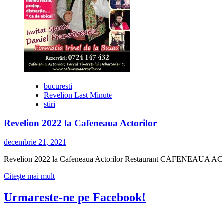
bucuresti
Revelion Last Minute
stiri
Revelion 2022 la Cafeneaua Actorilor
decembrie 21, 2021
Revelion 2022 la Cafeneaua Actorilor Restaurant CAFENEAUA ACTORI
Citește
Citește mai mult
mai
multe
Urmareste-ne pe Facebook!
despre
Revelion
2022