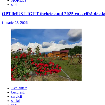
HORECa
stiri
OPTIMUS LIGHT încheie anul 2025 cu o cifră de afaceri
ianuarie 23, 2026
Actualitate
bucuresti
servicii
social
stiri