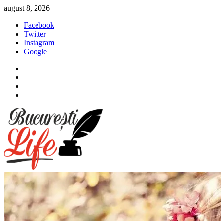
Sari
august 8, 2026
la
Facebook
conținut
Twitter
Instagram
Google
Facebook
Twitter
Instagram
Google