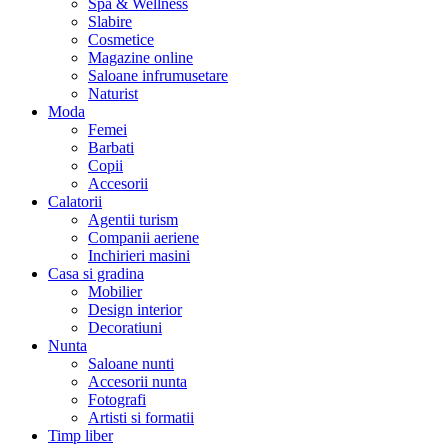
Spa & Wellness
Slabire
Cosmetice
Magazine online
Saloane infrumusetare
Naturist
Moda
Femei
Barbati
Copii
Accesorii
Calatorii
Agentii turism
Companii aeriene
Inchirieri masini
Casa si gradina
Mobilier
Design interior
Decoratiuni
Nunta
Saloane nunti
Accesorii nunta
Fotografi
Artisti si formatii
Timp liber