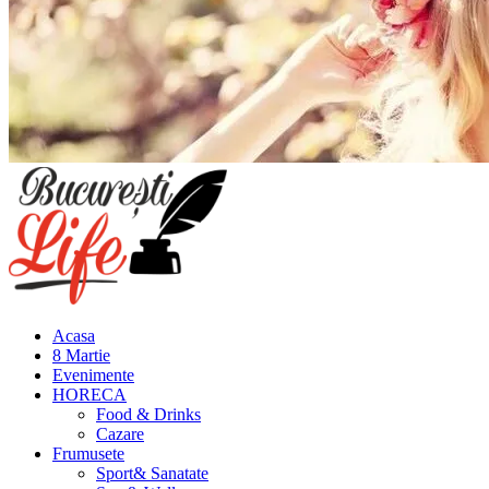
Meniu
principal
Acasa
8 Martie
Evenimente
HORECA
Food & Drinks
Cazare
Frumusete
Sport& Sanatate