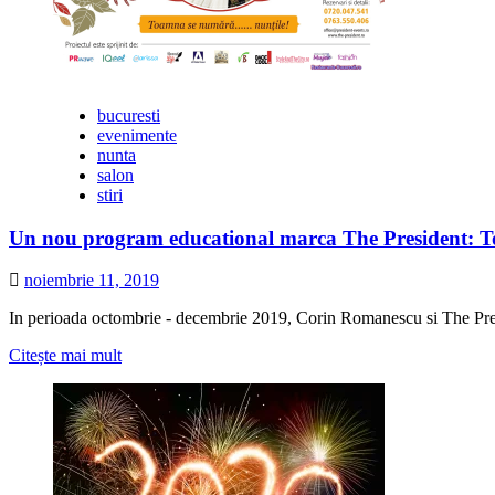
bucuresti
evenimente
nunta
salon
stiri
Un nou program educational marca The President: 
noiembrie 11, 2019
In perioada octombrie - decembrie 2019, Corin Romanescu si The Presid
Citește
Citește mai mult
mai
multe
despre
Un
nou
program
educational