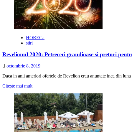
marca
The
President:
Toamna
se
numara…
nuntile
HORECa
stiri
Revelionul 2020: Petreceri grandioase si preturi pent
octombrie 8, 2019
Daca in anii anteriori ofertele de Revelion erau anuntate inca din lun
Citește
Citește mai mult
mai
multe
despre
Revelionul
2020:
Petreceri
grandioase
si