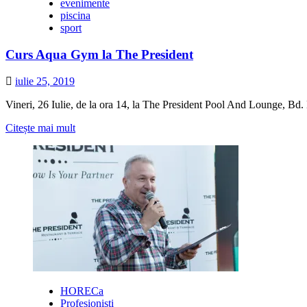
evenimente
incercati
piscina
vara
sport
asta
la
Curs Aqua Gym la The President
piscina
iulie 25, 2019
Vineri, 26 Iulie, de la ora 14, la The President Pool And Lounge, Bd. L
Citește
Citește mai mult
mai
multe
despre
Curs
Aqua
Gym
la
The
President
HORECa
Profesionisti