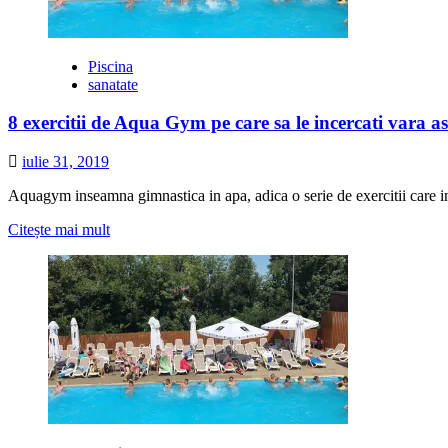
preturi
pentru
toate
buzunarele
Piscina
sanatate
8 exercitii de Aqua Gym pe care sa le incercati vara as
iulie 31, 2019
Aquagym inseamna gimnastica in apa, adica o serie de exercitii care im
Citește
Citește mai mult
mai
multe
despre
8
exercitii
de
Aqua
Gym
pe
care
sa
le