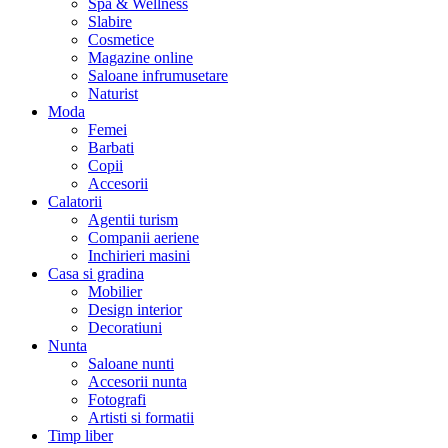
Spa & Wellness
Slabire
Cosmetice
Magazine online
Saloane infrumusetare
Naturist
Moda
Femei
Barbati
Copii
Accesorii
Calatorii
Agentii turism
Companii aeriene
Inchirieri masini
Casa si gradina
Mobilier
Design interior
Decoratiuni
Nunta
Saloane nunti
Accesorii nunta
Fotografi
Artisti si formatii
Timp liber