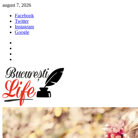
Sari
august 7, 2026
la
Facebook
conținut
Twitter
Instagram
Google
Facebook
Twitter
Instagram
Google