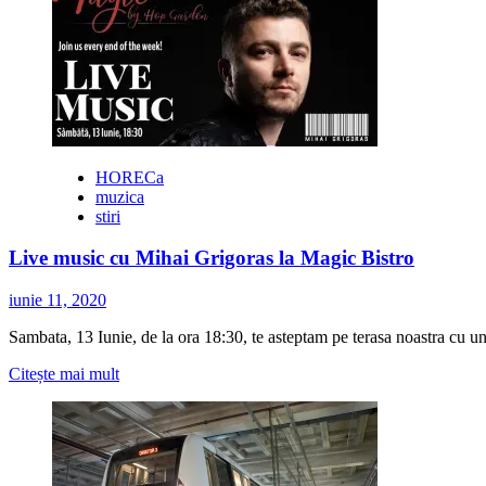
Stand-
up
comedy
cu
Gherghe,
Bogdan
Mălăele,
Mukinka
și
HORECa
Mane
muzica
stiri
Live music cu Mihai Grigoras la Magic Bistro
iunie 11, 2020
Sambata, 13 Iunie, de la ora 18:30, te asteptam pe terasa noastra cu u
Citește
Citește mai mult
mai
multe
despre
Live
music