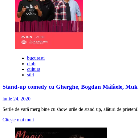
Garden
Parc
bucuresti
club
cultura
stiri
Stand-up comedy cu Gherghe, Bogdan Mălăele, Muk
iunie 24, 2020
Serile de vară merg bine cu show-urile de stand-up, alături de prieten
Citește
Citește mai mult
mai
multe
despre