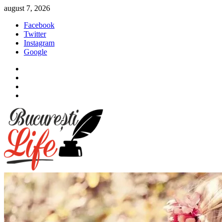
Sari
august 7, 2026
la
Facebook
conținut
Twitter
Instagram
Google
Facebook
Twitter
Instagram
Google