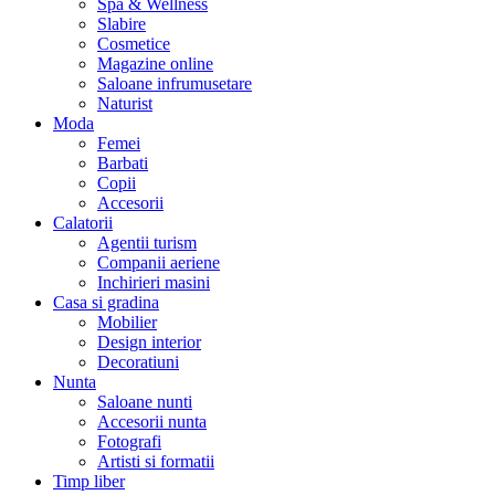
Spa & Wellness
Slabire
Cosmetice
Magazine online
Saloane infrumusetare
Naturist
Moda
Femei
Barbati
Copii
Accesorii
Calatorii
Agentii turism
Companii aeriene
Inchirieri masini
Casa si gradina
Mobilier
Design interior
Decoratiuni
Nunta
Saloane nunti
Accesorii nunta
Fotografi
Artisti si formatii
Timp liber