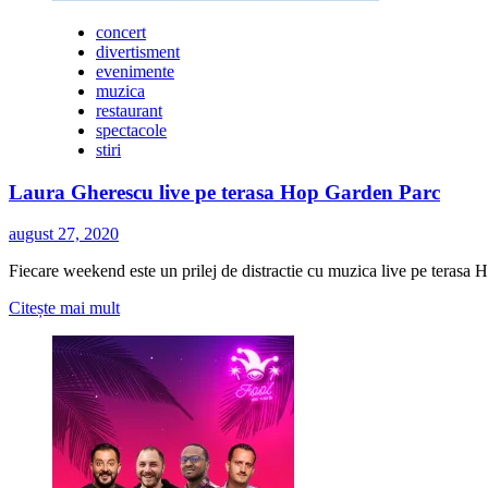
concert
divertisment
evenimente
muzica
restaurant
spectacole
stiri
Laura Gherescu live pe terasa Hop Garden Parc
august 27, 2020
Fiecare weekend este un prilej de distractie cu muzica live pe terasa H
Citește
Citește mai mult
mai
multe
despre
Laura
Gherescu
live
pe
terasa
Hop