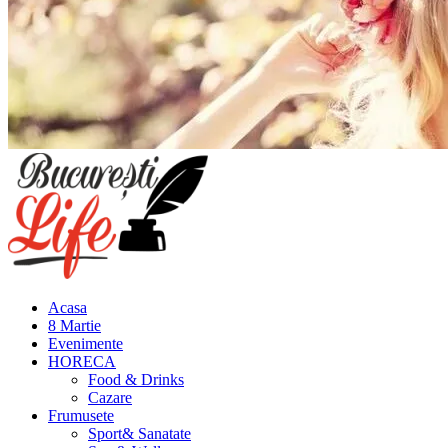
Meniu
principal
Acasa
8 Martie
Evenimente
HORECA
Food & Drinks
Cazare
Frumusete
Sport& Sanatate