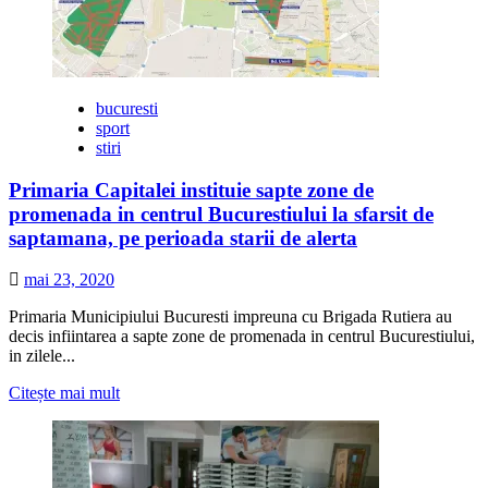
bucuresti
sport
stiri
Primaria Capitalei instituie sapte zone de
promenada in centrul Bucurestiului la sfarsit de
saptamana, pe perioada starii de alerta
mai 23, 2020
Primaria Municipiului Bucuresti impreuna cu Brigada Rutiera au
decis infiintarea a sapte zone de promenada in centrul Bucurestiului,
in zilele...
Citește
Citește mai mult
mai
multe
despre
Primaria