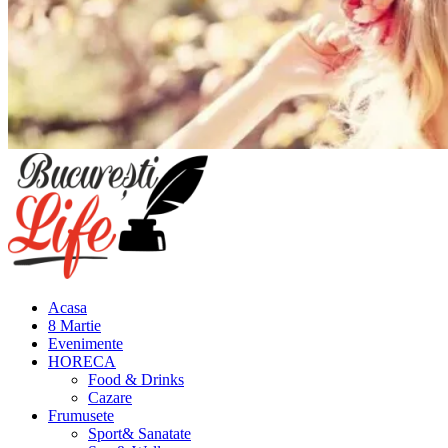
Meniu
principal
Acasa
8 Martie
Evenimente
HORECA
Food & Drinks
Cazare
Frumusete
Sport& Sanatate