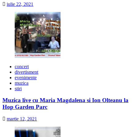
iulie 22, 2021
concert
divertisment
evenimente
muzica
stiri
Muzica live cu Maria Magdalena si Ion Olteanu la
Hop Garden Parc
martie 12, 2021