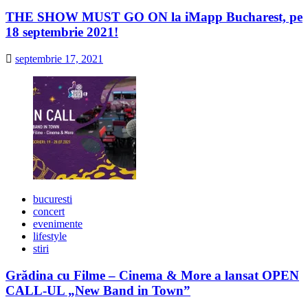
THE SHOW MUST GO ON la iMapp Bucharest, pe
18 septembrie 2021!
septembrie 17, 2021
bucuresti
concert
evenimente
lifestyle
stiri
Grădina cu Filme – Cinema & More a lansat OPEN
CALL-UL „New Band in Town”