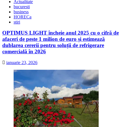
Actualitate
bucuresti
business
HORECa
stiri
OPTIMUS LIGHT încheie anul 2025 cu o cifră de
afaceri de peste 1 milion de euro și estimează
dublarea cererii pentru soluții de refrigerare
comercială în 2026
ianuarie 23, 2026