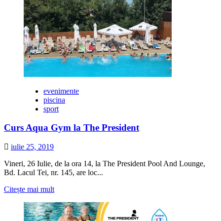
despre
Cluburi
cu
activitati
sportive
online
evenimente
piscina
sport
Curs Aqua Gym la The President
iulie 25, 2019
Vineri, 26 Iulie, de la ora 14, la The President Pool And Lounge,
Bd. Lacul Tei, nr. 145, are loc...
Citește
Citește mai mult
mai
multe
despre