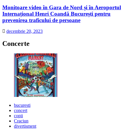
Monitoare video în Gara de Nord și în Aeroportul
Internațional Henri Coandă București pentru
prevenirea traficului de persoane
decembrie 20, 2023
Concerte
bucuresti
concert
copii
Craciun
divertisment