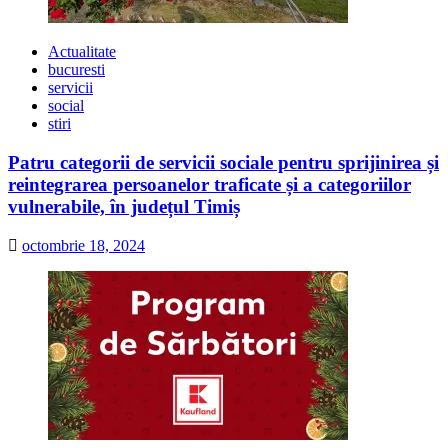
Actualitate
bucuresti
servicii
social
stiri
Patru categorii de servicii sociale pentru sprijinirea și
reintegrarea persoanelor traficate și a categoriilor
vulnerabile, în județul Timiș
octombrie 18, 2024