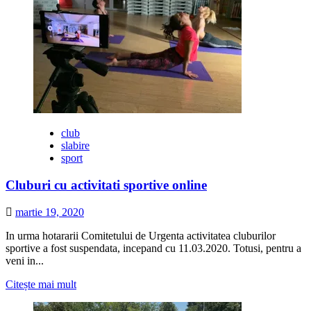
Capitalei
instituie
sapte
zone
de
promenada
in
centrul
Bucurestiului
la
sfarsit
club
de
slabire
saptamana,
sport
pe
perioada
Cluburi cu activitati sportive online
starii
de
martie 19, 2020
alerta
In urma hotararii Comitetului de Urgenta activitatea cluburilor
sportive a fost suspendata, incepand cu 11.03.2020. Totusi, pentru a
veni in...
Citește
Citește mai mult
mai
multe