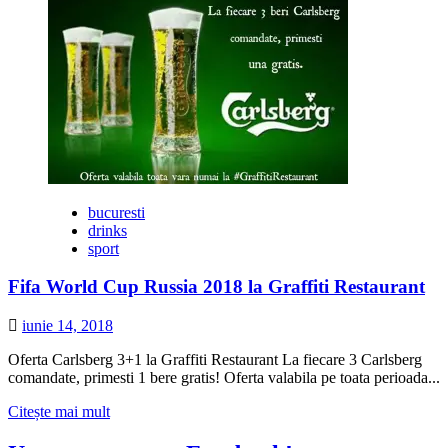
despre
Sanatate
prin
Aqua
Gym
bucuresti
drinks
sport
Fifa World Cup Russia 2018 la Graffiti Restaurant
iunie 14, 2018
Oferta Carlsberg 3+1 la Graffiti Restaurant La fiecare 3 Carlsberg
comandate, primesti 1 bere gratis! Oferta valabila pe toata perioada...
Citește
Citește mai mult
mai
multe