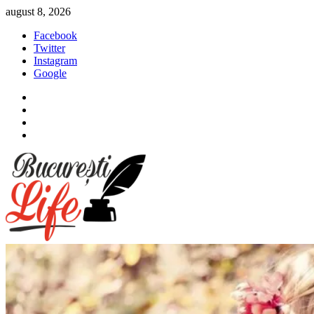
Sari
august 8, 2026
la
Facebook
conținut
Twitter
Instagram
Google
Facebook
Twitter
Instagram
Google