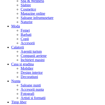
Spa & Wellness
Slabire
Cosmetice
Magazine online
Saloane infrumusetare
Naturist
Moda
Femei
Barbati
Copii
Accesorii
Calatorii
Agentii turism
Companii aeriene
Inchirieri masini
Casa si gradina
Mobilier
Design interior
Decoratiuni
Nunta
Saloane nunti
Accesorii nunta
Fotografi
Artisti si formatii
Timp liber