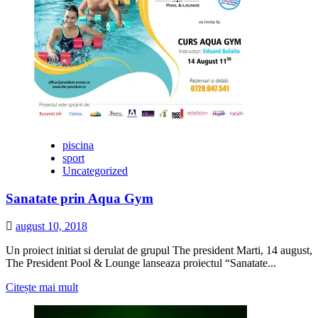
Curs
Aqua
Gym
la
The
President
piscina
sport
Uncategorized
Sanatate prin Aqua Gym
august 10, 2018
Un proiect initiat si derulat de grupul The president Marti, 14 august,
The President Pool & Lounge lanseaza proiectul “Sanatate...
Citește
Citește mai mult
mai
multe