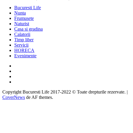
Bucuresti Life
Nunta
Frumusete
Naturist
Casa si gradina
Calatorii
Timp liber
Servicii
HORECA
Evenimente
Facebook
Twitter
Instagram
Google
Copyright Bucuresti Life 2017-2022 © Toate drepturile rezervate.
|
CoverNews
de AF themes.