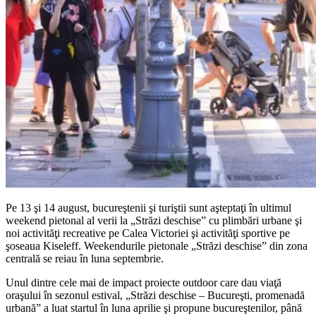
Pe 13 şi 14 august, bucureştenii şi turiştii sunt aşteptaţi în ultimul
weekend pietonal al verii la „Străzi deschise” cu plimbări urbane şi
noi activităţi recreative pe Calea Victoriei şi activităţi sportive pe
şoseaua Kiseleff. Weekendurile pietonale „Străzi deschise” din zona
centrală se reiau în luna septembrie.
Unul dintre cele mai de impact proiecte outdoor care dau viaţă
oraşului în sezonul estival, „Străzi deschise – Bucureşti, promenadă
urbană” a luat startul în luna aprilie şi propune bucureştenilor, până