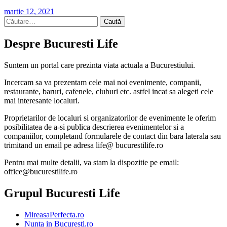
martie 12, 2021
Caută
după:
Despre Bucuresti Life
Suntem un portal care prezinta viata actuala a Bucurestiului.
Incercam sa va prezentam cele mai noi evenimente, companii,
restaurante, baruri, cafenele, cluburi etc. astfel incat sa alegeti cele
mai interesante localuri.
Proprietarilor de localuri si organizatorilor de evenimente le oferim
posibilitatea de a-si publica descrierea evenimentelor si a
companiilor, completand formularele de contact din bara laterala sau
trimitand un email pe adresa life@ bucurestilife.ro
Pentru mai multe detalii, va stam la dispozitie pe email:
office@bucurestilife.ro
Grupul Bucuresti Life
MireasaPerfecta.ro
Nunta in Bucuresti.ro