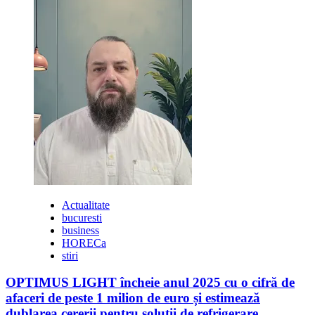
Actualitate
bucuresti
business
HORECa
stiri
OPTIMUS LIGHT încheie anul 2025 cu o cifră de
afaceri de peste 1 milion de euro și estimează
dublarea cererii pentru soluții de refrigerare