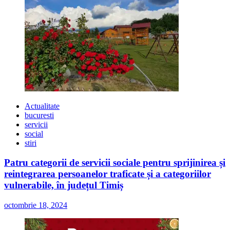
Actualitate
bucuresti
servicii
social
stiri
Patru categorii de servicii sociale pentru sprijinirea și
reintegrarea persoanelor traficate și a categoriilor
vulnerabile, în județul Timiș
octombrie 18, 2024