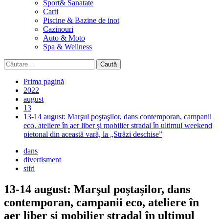
Sport& Sanatate
Carti
Piscine & Bazine de inot
Cazinouri
Auto & Moto
Spa & Wellness
Caută
după:
Prima pagină
2022
august
13
13-14 august: Marşul poştaşilor, dans contemporan, campanii
eco, ateliere în aer liber şi mobilier stradal în ultimul weekend
pietonal din această vară, la „Străzi deschise”
dans
divertisment
stiri
13-14 august: Marşul poştaşilor, dans
contemporan, campanii eco, ateliere în
aer liber şi mobilier stradal în ultimul