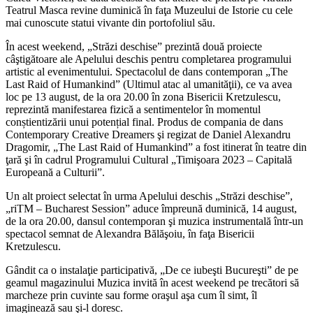
Teatrul Masca revine duminică în faţa Muzeului de Istorie cu cele
mai cunoscute statui vivante din portofoliul său.
În acest weekend, „Străzi deschise” prezintă două proiecte
câştigătoare ale Apelului deschis pentru completarea programului
artistic al evenimentului. Spectacolul de dans contemporan „The
Last Raid of Humankind” (Ultimul atac al umanităţii), ce va avea
loc pe 13 august, de la ora 20.00 în zona Bisericii Kretzulescu,
reprezintă manifestarea fizică a sentimentelor în momentul
conștientizării unui potențial final. Produs de compania de dans
Contemporary Creative Dreamers şi regizat de Daniel Alexandru
Dragomir, „The Last Raid of Humankind” a fost itinerat în teatre din
ţară şi în cadrul Programului Cultural „Timişoara 2023 – Capitală
Europeană a Culturii”.
Un alt proiect selectat în urma Apelului deschis „Străzi deschise”,
„riTM – Bucharest Session” aduce împreună duminică, 14 august,
de la ora 20.00, dansul contemporan şi muzica instrumentală într-un
spectacol semnat de Alexandra Bălăşoiu, în faţa Bisericii
Kretzulescu.
Gândit ca o instalaţie participativă, „De ce iubeşti Bucureşti” de pe
geamul magazinului Muzica invită în acest weekend pe trecători să
marcheze prin cuvinte sau forme oraşul aşa cum îl simt, îl
imaginează sau şi-l doresc.