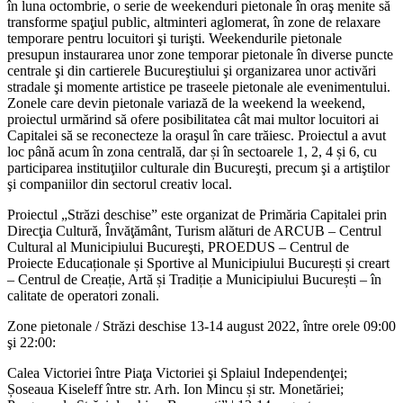
în luna octombrie, o serie de weekenduri pietonale în oraş menite să
transforme spaţiul public, altminteri aglomerat, în zone de relaxare
temporare pentru locuitori şi turişti. Weekendurile pietonale
presupun instaurarea unor zone temporar pietonale în diverse puncte
centrale şi din cartierele Bucureştiului şi organizarea unor activări
stradale şi momente artistice pe traseele pietonale ale evenimentului.
Zonele care devin pietonale variază de la weekend la weekend,
proiectul urmărind să ofere posibilitatea cât mai multor locuitori ai
Capitalei să se reconecteze la oraşul în care trăiesc. Proiectul a avut
loc până acum în zona centrală, dar și în sectoarele 1, 2, 4 și 6, cu
participarea instituţiilor culturale din Bucureşti, precum şi a artiştilor
şi companiilor din sectorul creativ local.
Proiectul „Străzi deschise” este organizat de Primăria Capitalei prin
Direcţia Cultură, Învăţământ, Turism alături de ARCUB – Centrul
Cultural al Municipiului Bucureşti, PROEDUS – Centrul de
Proiecte Educaționale și Sportive al Municipiului București și creart
– Centrul de Creație, Artă și Tradiție a Municipiului București – în
calitate de operatori zonali.
Zone pietonale / Străzi deschise 13-14 august 2022, între orele 09:00
şi 22:00:
Calea Victoriei între Piaţa Victoriei şi Splaiul Independenţei;
Șoseaua Kiseleff între str. Arh. Ion Mincu și str. Monetăriei;