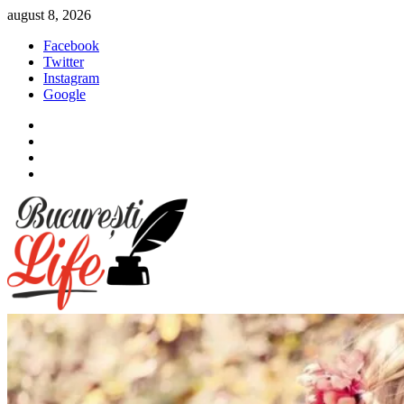
Sari
august 8, 2026
la
Facebook
conținut
Twitter
Instagram
Google
Facebook
Twitter
Instagram
Google