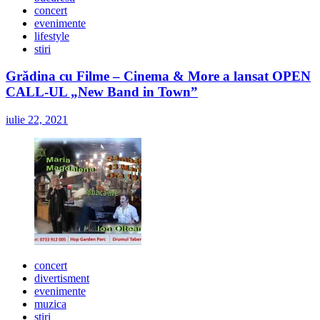
concert
evenimente
lifestyle
stiri
Grădina cu Filme – Cinema & More a lansat OPEN
CALL-UL „New Band in Town”
iulie 22, 2021
concert
divertisment
evenimente
muzica
stiri