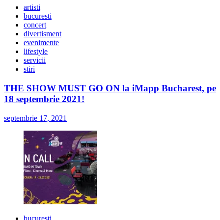
artisti
bucuresti
concert
divertisment
evenimente
lifestyle
servicii
stiri
THE SHOW MUST GO ON la iMapp Bucharest, pe
18 septembrie 2021!
septembrie 17, 2021
bucuresti