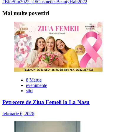
#BifeSim2022 și #CosmeticsBeautyHair2022
Mai multe povestiri
8 Martie
evenimente
stiri
Petrecere de Ziua Femeii la La Nasu
februarie 6, 2026