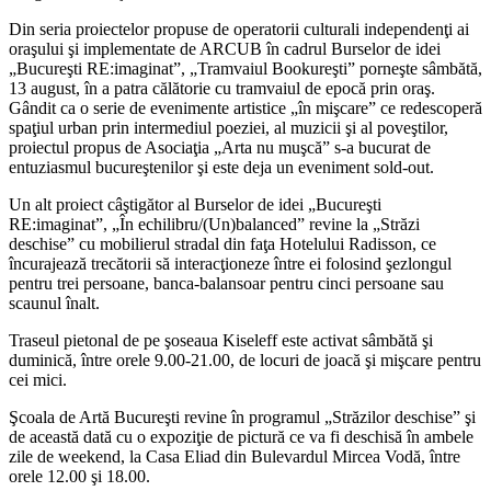
Din seria proiectelor propuse de operatorii culturali independenţi ai
oraşului şi implementate de ARCUB în cadrul Burselor de idei
„Bucureşti RE:imaginat”, „Tramvaiul Bookureşti” porneşte sâmbătă,
13 august, în a patra călătorie cu tramvaiul de epocă prin oraş.
Gândit ca o serie de evenimente artistice „în mişcare” ce redescoperă
spaţiul urban prin intermediul poeziei, al muzicii şi al poveştilor,
proiectul propus de Asociaţia „Arta nu muşcă” s-a bucurat de
entuziasmul bucureştenilor şi este deja un eveniment sold-out.
Un alt proiect câştigător al Burselor de idei „Bucureşti
RE:imaginat”, „În echilibru/(Un)balanced” revine la „Străzi
deschise” cu mobilierul stradal din faţa Hotelului Radisson, ce
încurajează trecătorii să interacţioneze între ei folosind şezlongul
pentru trei persoane, banca-balansoar pentru cinci persoane sau
scaunul înalt.
Traseul pietonal de pe şoseaua Kiseleff este activat sâmbătă şi
duminică, între orele 9.00-21.00, de locuri de joacă şi mişcare pentru
cei mici.
Şcoala de Artă Bucureşti revine în programul „Străzilor deschise” şi
de această dată cu o expoziţie de pictură ce va fi deschisă în ambele
zile de weekend, la Casa Eliad din Bulevardul Mircea Vodă, între
orele 12.00 şi 18.00.