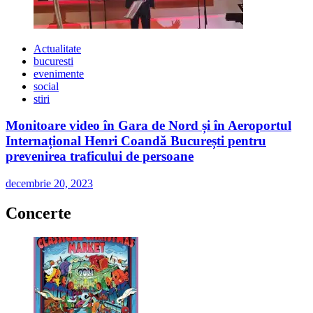
Actualitate
bucuresti
evenimente
social
stiri
Monitoare video în Gara de Nord și în Aeroportul
Internațional Henri Coandă București pentru
prevenirea traficului de persoane
decembrie 20, 2023
Concerte