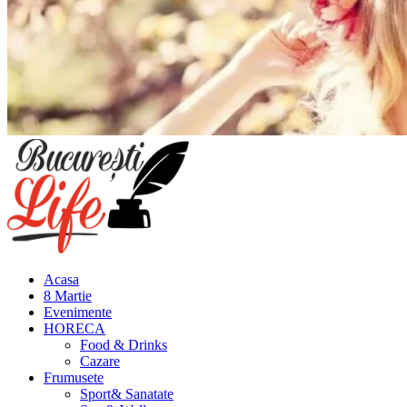
Meniu
principal
Acasa
8 Martie
Evenimente
HORECA
Food & Drinks
Cazare
Frumusete
Sport& Sanatate