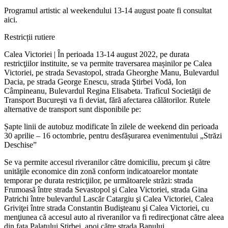
Programul artistic al weekendului 13-14 august poate fi consultat
aici.
Restricții rutiere
Calea Victoriei | În perioada 13-14 august 2022, pe durata
restricţiilor instituite, se va permite traversarea mașinilor pe Calea
Victoriei, pe strada Sevastopol, strada Gheorghe Manu, Bulevardul
Dacia, pe strada George Enescu, strada Ştirbei Vodă, Ion
Câmpineanu, Bulevardul Regina Elisabeta. Traficul Societăţii de
Transport Bucureşti va fi deviat, fără afectarea călătorilor. Rutele
alternative de transport sunt disponibile pe:
Șapte linii de autobuz modificate în zilele de weekend din perioada
30 aprilie – 16 octombrie, pentru desfășurarea evenimentului „Străzi
Deschise”
Se va permite accesul riveranilor către domiciliu, precum şi către
unităţile economice din zonă conform indicatoarelor montate
temporar pe durata restricţiilor, pe următoarele străzi: strada
Frumoasă între strada Sevastopol şi Calea Victoriei, strada Gina
Patrichi între bulevardul Lascăr Catargiu şi Calea Victoriei, Calea
Griviţei între strada Constantin Budişteanu şi Calea Victoriei, cu
menţiunea că accesul auto al riveranilor va fi redirecţionat către aleea
din faţa Palatului Ştirbei, apoi către strada Banului.