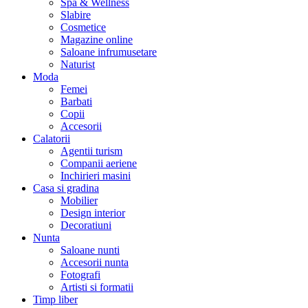
Spa & Wellness
Slabire
Cosmetice
Magazine online
Saloane infrumusetare
Naturist
Moda
Femei
Barbati
Copii
Accesorii
Calatorii
Agentii turism
Companii aeriene
Inchirieri masini
Casa si gradina
Mobilier
Design interior
Decoratiuni
Nunta
Saloane nunti
Accesorii nunta
Fotografi
Artisti si formatii
Timp liber