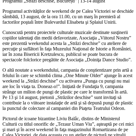
Programul „Străzi deschise, București” | 13-14 august
Programul activităţilor de weekend de pe Calea Victoriei se deschide
sâmbătă, 13 august, de la ora 11.00, cu un marş în premieră al
factorilor poştali între Bulevardul Elisabeta şi Splaiul Unirii.
Cunoscută pentru proiectele culturale muzicale destinate susţinerii
copiilor talentaţi din medii defavorizate, Asociaţia „Viitorul Nostru”
este prezentă weekendul acesta la „Străzi deschise” cu ateliere de
percuţie şi suflători în faţa Muzeului Naţional de Istorie a României,
iar în zona Bisericii Kretzulescu, publicul se poate bucura de
spectacole folclorice pregătite de Asociaţia „Doiniţa Dance Studio”.
O altă noutate a weekendului, campania de conştientizare prin artă a
felului în care se schimbă clima „One Minute Older” ajunge în acest
weekend la „Străzi deschise” cu activarea „Punga cu pungi nu mai
are loc în viaţa ta. Doneaz-o!”. Iniţiată de Fundaţia 9, campania
strânge un milion de pungi de plastic pe care le transformă în artă.
Pe 13 şi 14 august, pietonii „Străzilor deschise” sunt invitaţi să
contribuie la o viitoare instalaţie de artă şi să depună pungi de plastic
la punctul de colectare al campaniei din Piaţeta Teatrului Odeon.
Pictorul de icoane bizantine Liviu Balâc, distins de Ministerul
Culturii cu titlul onorific de „Tezaur Uman Viu”, aşteaptă pe cei mici
şi mari şi în acest weekend în faţa magazinului Romartizana de pe
Calea Victoriei, de data aceasta cu un atelier de pictură pe vitralii.