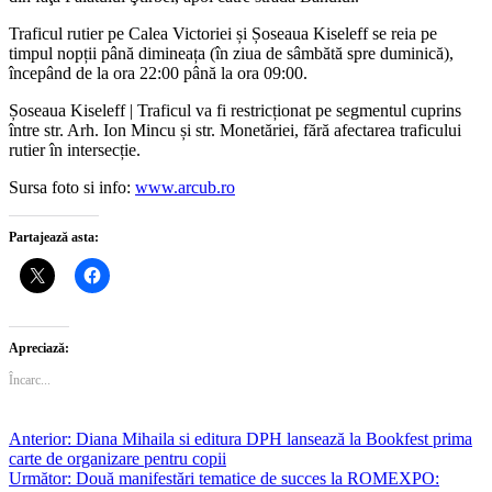
Traficul rutier pe Calea Victoriei și Șoseaua Kiseleff se reia pe
timpul nopții până dimineața (în ziua de sâmbătă spre duminică),
începând de la ora 22:00 până la ora 09:00.
Șoseaua Kiseleff | Traficul va fi restricționat pe segmentul cuprins
între str. Arh. Ion Mincu și str. Monetăriei, fără afectarea traficului
rutier în intersecție.
Sursa foto si info:
www.arcub.ro
Partajează asta:
Apreciază:
Încarc...
Post
Anterior:
Diana Mihaila si editura DPH lansează la Bookfest prima
carte de organizare pentru copii
navigation
Următor:
Două manifestări tematice de succes la ROMEXPO: