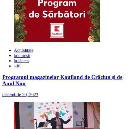
Actualitate
bucuresti
business
stiri
Programul magazinelor Kaufland de Crăciun și de
Anul Nou
decembrie 20, 2023