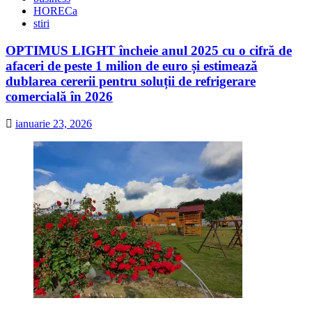
HORECa
stiri
OPTIMUS LIGHT încheie anul 2025 cu o cifră de
afaceri de peste 1 milion de euro și estimează
dublarea cererii pentru soluții de refrigerare
comercială în 2026
ianuarie 23, 2026