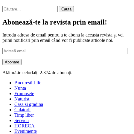
Caută
după:
Abonează-te la revista prin email!
Introdu adresa de email pentru a te abona la aceasta revista și vei
primi notificări prin email când vor fi publicate articole noi.
Adresă
email
Abonare
Alătură-te celorlalți 2.374 de abonați.
Bucuresti Life
Nunta
Frumusete
Naturist
Casa si gradina
Calatorii
Timp liber
Servicii
HORECA
Evenimente