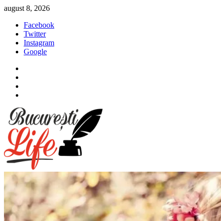
Sari
august 8, 2026
la
Facebook
conținut
Twitter
Instagram
Google
Facebook
Twitter
Instagram
Google