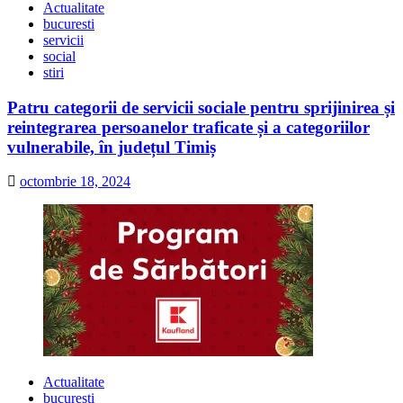
Actualitate
bucuresti
servicii
social
stiri
Patru categorii de servicii sociale pentru sprijinirea și
reintegrarea persoanelor traficate și a categoriilor
vulnerabile, în județul Timiș
octombrie 18, 2024
Actualitate
bucuresti