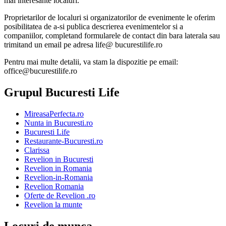
mai interesante localuri.
Proprietarilor de localuri si organizatorilor de evenimente le oferim
posibilitatea de a-si publica descrierea evenimentelor si a
companiilor, completand formularele de contact din bara laterala sau
trimitand un email pe adresa life@ bucurestilife.ro
Pentru mai multe detalii, va stam la dispozitie pe email:
office@bucurestilife.ro
Grupul Bucuresti Life
MireasaPerfecta.ro
Nunta in Bucuresti.ro
Bucuresti Life
Restaurante-Bucuresti.ro
Clarissa
Revelion in Bucuresti
Revelion in Romania
Revelion-in-Romania
Revelion Romania
Oferte de Revelion .ro
Revelion la munte
Locuri de munca