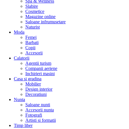
Spa & Wellness
Slabire
Cosmetice
Magazine online
Saloane infrumusetare
Naturist
Moda
Femei
Barbati
Copii
Accesorii
Calatorii
Agentii turism
Companii aeriene
Inchirieri masini
Casa si gradina
Mobilier
Design interior
Decoratiuni
Nunta
Saloane nunti
Accesorii nunta
Fotografi
Artisti si formatii
Timp liber