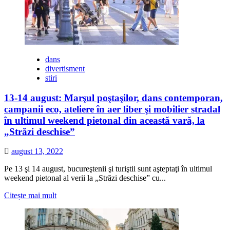
dans
divertisment
stiri
13-14 august: Marşul poştaşilor, dans contemporan,
campanii eco, ateliere în aer liber şi mobilier stradal
în ultimul weekend pietonal din această vară, la
„Străzi deschise”
august 13, 2022
Pe 13 şi 14 august, bucureştenii şi turiştii sunt aşteptaţi în ultimul
weekend pietonal al verii la „Străzi deschise” cu...
Citește
Citește mai mult
mai
multe
despre