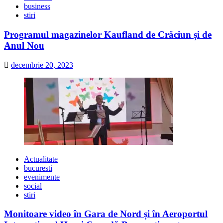
business
stiri
Programul magazinelor Kaufland de Crăciun și de
Anul Nou
decembrie 20, 2023
Actualitate
bucuresti
evenimente
social
stiri
Monitoare video în Gara de Nord și în Aeroportul