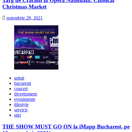
Targ de Craciun la Opera Nationala: Classical
Christmas Market
noiembrie 28, 2021
artisti
bucuresti
concert
divertisment
evenimente
lifestyle
servicii
stiri
THE SHOW MUST GO ON la iMapp Bucharest, pe