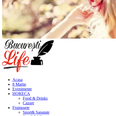
Meniu
principal
Acasa
8 Martie
Evenimente
HORECA
Food & Drinks
Cazare
Frumusete
Sport& Sanatate