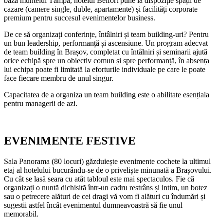
baza muntelui Tâmpa, hotelul Belfort pune la dispoziție spații de
cazare (camere single, duble, apartamente) și facilități corporate
premium pentru succesul evenimentelor business.
De ce să organizați conferințe, întâlniri și team building-uri? Pentru
un bun leadership, performanță și ascensiune. Un program adecvat
de team building în Brașov, completat cu întâlniri și seminarii ajută
orice echipă spre un obiectiv comun și spre performanță, în absența
lui echipa poate fi limitată la eforturile individuale pe care le poate
face fiecare membru de unul singur.
Capacitatea de a organiza un team building este o abilitate esențiala
pentru managerii de azi.
EVENIMENTE FESTIVE
Sala Panorama (80 locuri) găzduiește evenimente cochete la ultimul
etaj al hotelului bucurându-se de o priveliște minunată a Brașovului.
Cu cât se lasă seara cu atât tabloul este mai spectaculos. Fie că
organizați o nuntă dichisită într-un cadru restrâns și intim, un botez
sau o petrecere alături de cei dragi vă vom fi alături cu îndumări și
sugestii astfel încât evenimentul dumneavoastră să fie unul
memorabil.