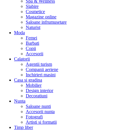
Spa & Wellness
Slabire
Cosmetice
Magazine online
Saloane infrumusetare
Naturist
Moda
Femei
Barbati
Copii
Accesorii
Calatorii
Agentii turism
Companii aeriene
Inchirieri masini
Casa si gradina
Mobilier
Design interior
Decoratiuni
Nunta
Saloane nunti
Accesorii nunta
Fotografi
Artisti si formatii
Timp liber