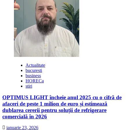
Actualitate
bucuresti
business
HORECa
stiri
OPTIMUS LIGHT încheie anul 2025 cu o cifră de
afaceri de peste 1 milion de euro și estimează
dublarea cererii pentru soluții de refrigerare
comercială în 2026
ianuarie 23, 2026