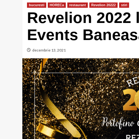
bucuresti
HORECa
restaurant
Revelion 20222
stiri
Revelion 2022 
Events Baneas
decembrie 13, 2021