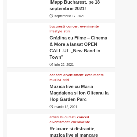
iMapp Bucharest, pe 18
septembrie 2021!
septembrie 17, 2021
bucuresti
concert
evenimente
lifestyle
stiri
Grădina cu Filme – Cinema
& More a lansat OPEN
CALL-UL „New Band in
Town”
iulie 22, 2021
concert
divertisment
evenimente
muzica
stiri
Muzica live cu Maria
Magdalena si Ion Olteanu la
Hop Garden Parc
martie 12, 2021
artisti
bucuresti
concert
divertisment
evenimente
Relaxare si distractie,
muzica live si mancare