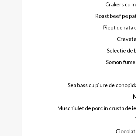
Crakers cu m
Roast beef pe pa
Piept de rata
Crevete 
Selectie de b
Somon fume c
Sea bass cu piure de conopida,
M
Muschiulet de porc in crusta de ier
Ciocolat