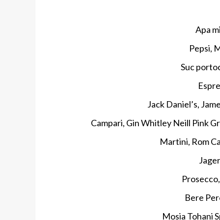
Apa mi
Pepsi, M
Suc porto
Espre
Jack Daniel’s, Jam
Campari, Gin Whitley Neill Pink G
Martini, Rom C
Jager
Prosecco,
Bere Pero
Mosia Tohani Sp