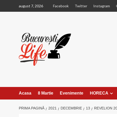
Sari
august 7, 2026
Facebook
Twitter
Instagram
la
conținut
Acasa
8 Martie
Evenimente
HORECA
PRIMA PAGINĂ
2021
DECEMBRIE
13
REVELION 2