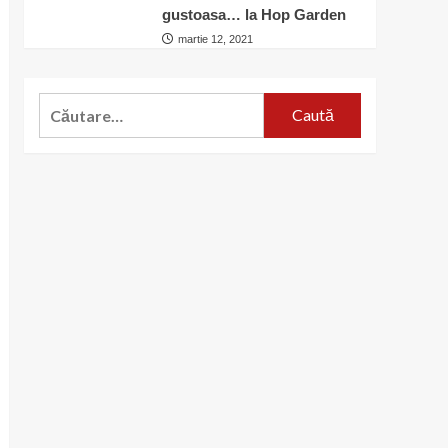
gustoasa… la Hop Garden
martie 12, 2021
Caută
după: