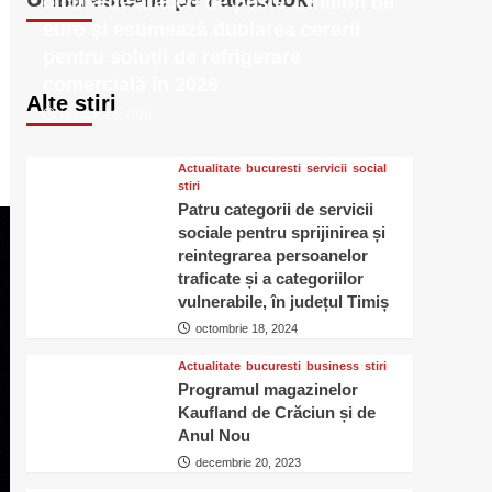
o cifră de afaceri de peste 1 milion de
euro și estimează dublarea cererii
pentru soluții de refrigerare
comercială în 2026
Alte stiri
ianuarie 23, 2026
Actualitate
bucuresti
servicii
social
stiri
Patru categorii de servicii
sociale pentru sprijinirea și
reintegrarea persoanelor
traficate și a categoriilor
vulnerabile, în județul Timiș
octombrie 18, 2024
Actualitate
bucuresti
business
stiri
Programul magazinelor
Kaufland de Crăciun și de
Anul Nou
decembrie 20, 2023