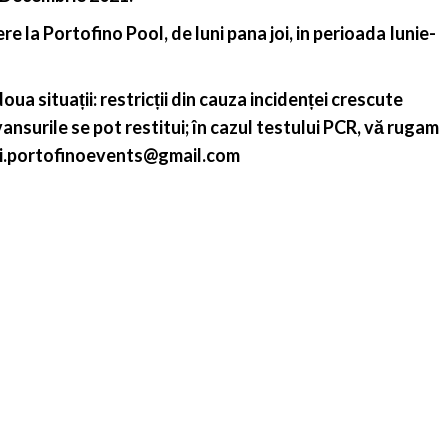
e la Portofino Pool, de luni pana joi, in perioada Iunie-
doua situații: restricții din cauza incidenței crescute
nsurile se pot restitui; în cazul testului PCR, vă rugam
vari.portofinoevents@gmail.com