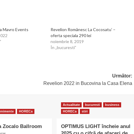
la Mavro Events
Revelion Românesc La Cocosatu’ –
2022
oferta speciala 290 lei
”
noiembrie 8, 2019
În „bucuresti”
Următor:
Revelion 2022 in Bucovina la Casa Elena
Actualitate
bucuresti
business
enimente
HORECa
HORECa
stiri
la Zocalo Ballroom
OPTIMUS LIGHT încheie anul
2025 cu o cifră de afaceri de