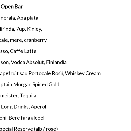
Open Bar
nerala, Apa plata
irinda, 7up, Kinley,
cale, mere, cranberry
sso, Caffe Latte
eson, Vodca Absolut, Finlandia
rapefruit sau Portocale Rosii, Whiskey Cream
aptain Morgan Spiced Gold
meister, Tequila
 Long Drinks, Aperol
ni, Bere fara alcool
ecial Reserve (alb / rose)