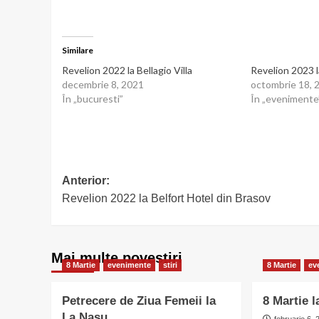
Similare
Revelion 2022 la Bellagio Villa
Revelion 2023 
decembrie 8, 2021
octombrie 18, 
În „bucuresti”
În „evenimente
Post
Anterior:
Revelion 2022 la Belfort Hotel din Brasov
navigation
Mai multe povestiri
8 Martie
evenimente
stiri
8 Martie
ev
Petrecere de Ziua Femeii la
8 Martie 
La Nasu