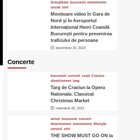
Actualitate
bucuresti
evenimente
social
stiri
Monitoare video în Gara de
Nord și în Aeroportul
Internațional Henri Coandă
București pentru prevenirea
traficului de persoane
decembrie 20, 2023
Concerte
bucuresti
concert
copii
Craciun
divertisment
targ
Targ de Craciun la Opera
Nationala: Classical
Christmas Market
noiembrie 28, 2021
artisti
bucuresti
concert
divertisment
evenimente
lifestyle
servicii
stiri
THE SHOW MUST GO ON la