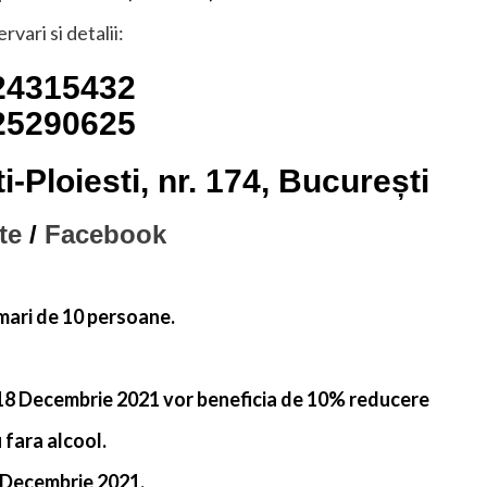
rvari si detalii:
24315432
25290625
-Ploiesti, nr. 174, București
te
/
Facebook
mari de 10 persoane.
e 18 Decembrie 2021 vor beneficia de 10% reducere
 fara alcool.
5 Decembrie 2021.