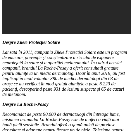
Despre Zilele Protecției Solare
Lansată în 2011, campania Zilele Protecției Solare este un program
de educare, prevenție și conștientizare a riscului de expunere
neprotejată la soare și a apariției melanomului. În cadrul acestei
campanii, brandul La Roche-Posay a oferit consultații gratuite
pentru alunițe la un medic dermatolog. Doar în anul 2019, au fost
implicați în mod voluntar 380 de medici dermatologi din 63 de
orașe ce au verificat în mod gratuit alunițele a peste 6.220 de
pacienți, descoperind peste 931 de leziuni suspecte și 65 de cazuri
de melanom.
Despre La Roche-Posay
Recomandat de peste 90.000 de dermatologi din întreaga lume,
misiunea brandului La Roche-Posay este de a oferi o viață mai
bună pielii sensibile. Brandul oferă o gamă unică de produse
dezvoltate și adaptate pentru fiecare tip de piele: Toleriane pentru