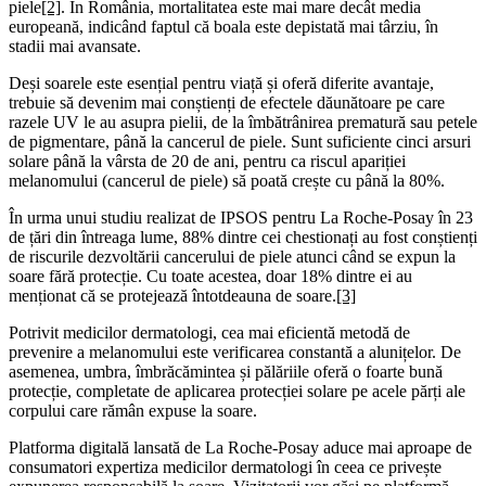
piele
[2]
. În România, mortalitatea este mai mare decât media
europeană, indicând faptul că boala este depistată mai târziu, în
stadii mai avansate.
Deși soarele este esențial pentru viață și oferă diferite avantaje,
trebuie să devenim mai conștienți de efectele dăunătoare pe care
razele UV le au asupra pielii, de la îmbătrânirea prematură sau petele
de pigmentare, până la cancerul de piele. Sunt suficiente cinci arsuri
solare până la vârsta de 20 de ani, pentru ca riscul apariției
melanomului (cancerul de piele) să poată crește cu până la 80%.
În urma unui studiu realizat de IPSOS pentru La Roche-Posay în 23
de țări din întreaga lume, 88% dintre cei chestionați au fost conștienți
de riscurile dezvoltării cancerului de piele atunci când se expun la
soare fără protecție. Cu toate acestea, doar 18% dintre ei au
menționat că se protejează întotdeauna de soare.
[3]
Potrivit medicilor dermatologi, cea mai eficientă metodă de
prevenire a melanomului este verificarea constantă a alunițelor. De
asemenea, umbra, îmbrăcămintea și pălăriile oferă o foarte bună
protecție, completate de aplicarea protecției solare pe acele părți ale
corpului care rămân expuse la soare.
Platforma digitală lansată de La Roche-Posay aduce mai aproape de
consumatori expertiza medicilor dermatologi în ceea ce privește