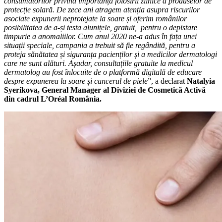
consumatorilor privind importanța folosirii zilnice a produselor de
protecție solară. De zece ani atragem atenția asupra riscurilor
asociate expunerii neprotejate la soare și oferim românilor
posibilitatea de a-și testa alunițele, gratuit, pentru o depistare
timpurie a anomaliilor. Cum anul 2020 ne-a adus în fața unei
situații speciale, campania a trebuit să fie regândită, pentru a
proteja sănătatea și siguranța pacienților și a medicilor dermatologi
care ne sunt alături. Așadar, consultațiile gratuite la medicul
dermatolog au fost înlocuite de o platformă digitală de educare
despre expunerea la soare și cancerul de piele
”, a declarat
Natalyia
Syerikova, General Manager al Diviziei de Cosmetică Activă
din cadrul L’Oréal România.