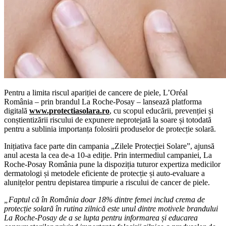
Pentru a limita riscul apariției de cancere de piele, L’Oréal
România
–
prin brandul La Roche-Posay
–
lansează platforma
digitală
www.protectiasolara.ro
, cu scopul educării, prevenției și
conștientizării riscului de expunere neprotejată la soare și totodată
pentru a sublinia importanța folosirii produselor de protecție solară.
Inițiativa face parte din campania „Zilele Protecției Solare”, ajunsă
anul acesta la cea de-a 10-a ediție. Prin intermediul campaniei, La
Roche-Posay România pune la dispoziția tuturor expertiza medicilor
dermatologi și metodele eficiente de protecție și auto-evaluare a
alunițelor pentru depistarea timpurie a riscului de cancer de piele.
„Faptul că în România doar 18% dintre femei includ crema de
protecție solară în rutina zilnică este unul dintre motivele brandului
La Roche-Posay de a se lupta pentru informarea și educarea