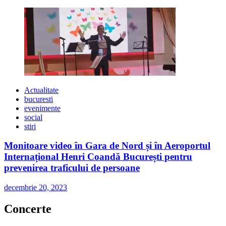
Actualitate
bucuresti
evenimente
social
stiri
Monitoare video în Gara de Nord și în Aeroportul
Internațional Henri Coandă București pentru
prevenirea traficului de persoane
decembrie 20, 2023
Concerte