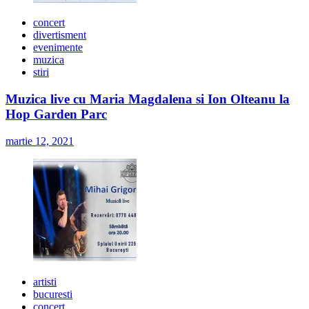
concert
divertisment
evenimente
muzica
stiri
Muzica live cu Maria Magdalena si Ion Olteanu la
Hop Garden Parc
martie 12, 2021
artisti
bucuresti
concert