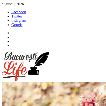
Sari
august 9, 2026
la
Facebook
conținut
Twitter
Instagram
Google
Facebook
Twitter
Instagram
Google