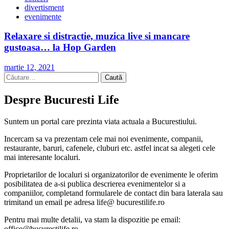
divertisment
evenimente
Relaxare si distractie, muzica live si mancare
gustoasa… la Hop Garden
martie 12, 2021
Caută
după:
Despre Bucuresti Life
Suntem un portal care prezinta viata actuala a Bucurestiului.
Incercam sa va prezentam cele mai noi evenimente, companii,
restaurante, baruri, cafenele, cluburi etc. astfel incat sa alegeti cele
mai interesante localuri.
Proprietarilor de localuri si organizatorilor de evenimente le oferim
posibilitatea de a-si publica descrierea evenimentelor si a
companiilor, completand formularele de contact din bara laterala sau
trimitand un email pe adresa life@ bucurestilife.ro
Pentru mai multe detalii, va stam la dispozitie pe email:
office@bucurestilife.ro