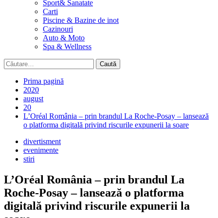
Sport& Sanatate
Carti
Piscine & Bazine de inot
Cazinouri
Auto & Moto
Spa & Wellness
Caută
după:
Prima pagină
2020
august
20
L’Oréal România – prin brandul La Roche-Posay – lansează
o platforma digitală privind riscurile expunerii la soare
divertisment
evenimente
stiri
L’Oréal România – prin brandul La
Roche-Posay – lansează o platforma
digitală privind riscurile expunerii la