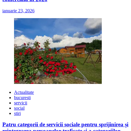
ianuarie 23, 2026
Actualitate
bucuresti
servicii
social
stiri
Patru categorii de servicii sociale pentru sprijinirea și
reintegrarea persoanelor traficate și a categoriilor