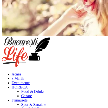
Meniu
principal
Acasa
8 Martie
Evenimente
HORECA
Food & Drinks
Cazare
Frumusete
Sport& Sanatate