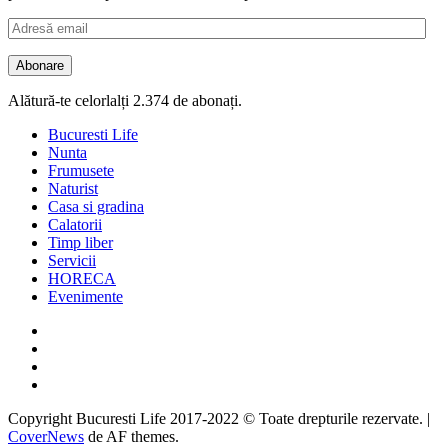
Adresă
email
Abonare
Alătură-te celorlalți 2.374 de abonați.
Bucuresti Life
Nunta
Frumusete
Naturist
Casa si gradina
Calatorii
Timp liber
Servicii
HORECA
Evenimente
Facebook
Twitter
Instagram
Google
Copyright Bucuresti Life 2017-2022 © Toate drepturile rezervate.
|
CoverNews
de AF themes.