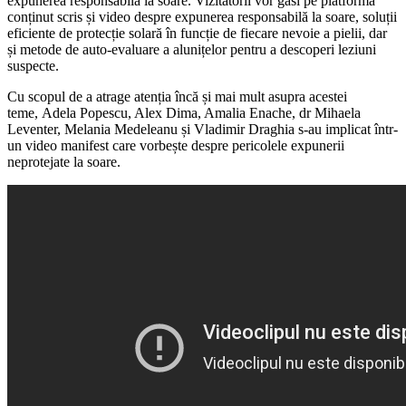
expunerea responsabilă la soare. Vizitatorii vor găsi pe platformă
conținut scris și video despre expunerea responsabilă la soare, soluții
eficiente de protecție solară în funcție de fiecare nevoie a pielii, dar
și metode de auto-evaluare a alunițelor pentru a descoperi leziuni
suspecte.
Cu scopul de a atrage atenția încă și mai mult asupra acestei
teme, Adela Popescu, Alex Dima, Amalia Enache, dr Mihaela
Leventer, Melania Medeleanu și Vladimir Draghia s-au implicat într-
un video manifest care vorbește despre pericolele expunerii
neprotejate la soare.