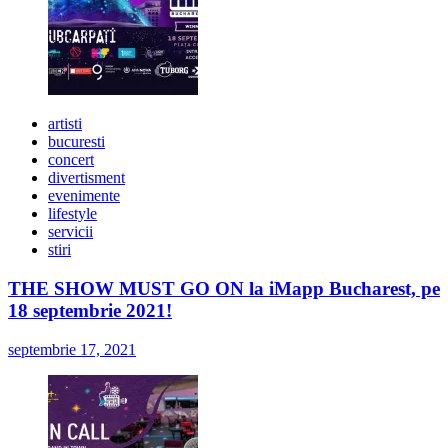
artisti
bucuresti
concert
divertisment
evenimente
lifestyle
servicii
stiri
THE SHOW MUST GO ON la iMapp Bucharest, pe
18 septembrie 2021!
septembrie 17, 2021