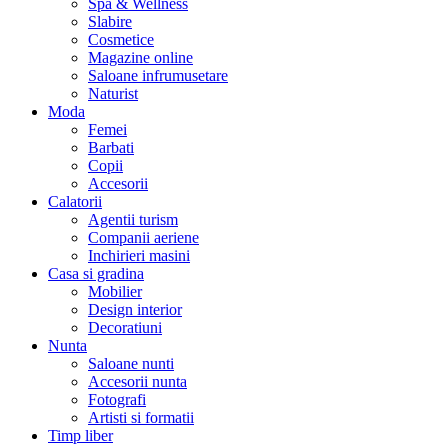
Spa & Wellness
Slabire
Cosmetice
Magazine online
Saloane infrumusetare
Naturist
Moda
Femei
Barbati
Copii
Accesorii
Calatorii
Agentii turism
Companii aeriene
Inchirieri masini
Casa si gradina
Mobilier
Design interior
Decoratiuni
Nunta
Saloane nunti
Accesorii nunta
Fotografi
Artisti si formatii
Timp liber