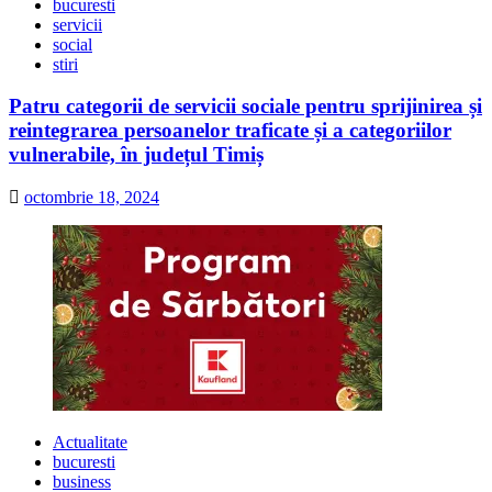
bucuresti
servicii
social
stiri
Patru categorii de servicii sociale pentru sprijinirea și
reintegrarea persoanelor traficate și a categoriilor
vulnerabile, în județul Timiș
octombrie 18, 2024
Actualitate
bucuresti
business