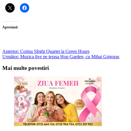
Apreciază:
Post
Anterior:
Corina Sîrghi Quartet la Green Hours
Următor:
Muzica live pe terasa Hop Garden, cu Mihai Grigoras
navigation
Mai multe povestiri