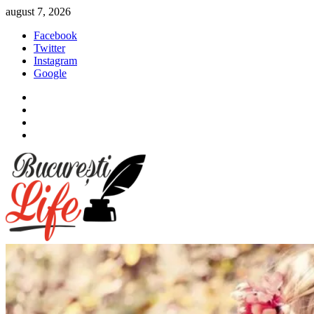
Sari
august 7, 2026
la
Facebook
conținut
Twitter
Instagram
Google
Facebook
Twitter
Instagram
Google