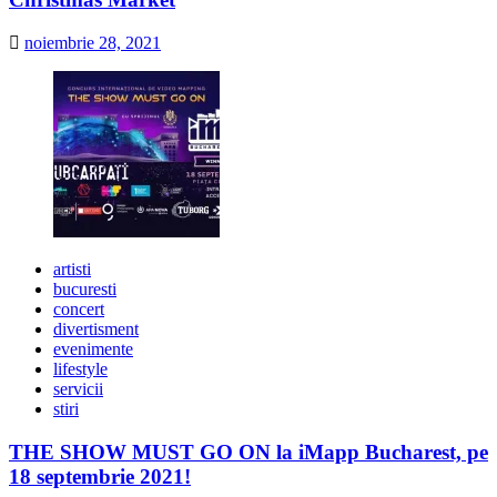
noiembrie 28, 2021
artisti
bucuresti
concert
divertisment
evenimente
lifestyle
servicii
stiri
THE SHOW MUST GO ON la iMapp Bucharest, pe
18 septembrie 2021!