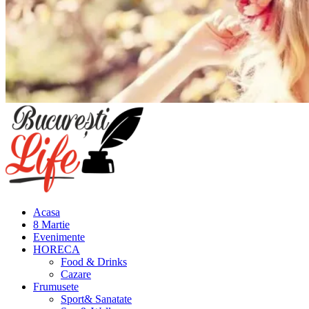
Meniu
principal
Acasa
8 Martie
Evenimente
HORECA
Food & Drinks
Cazare
Frumusete
Sport& Sanatate