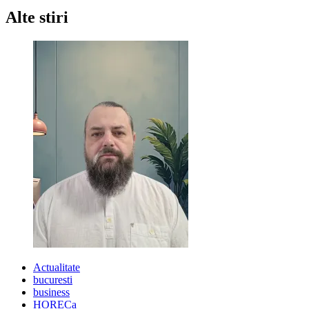
Alte stiri
Actualitate
bucuresti
business
HORECa