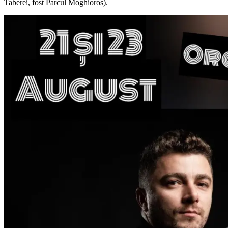
Taberei, fost Parcul Moghioros).