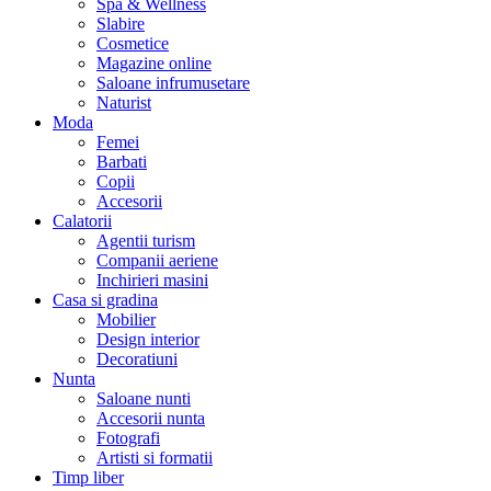
Spa & Wellness
Slabire
Cosmetice
Magazine online
Saloane infrumusetare
Naturist
Moda
Femei
Barbati
Copii
Accesorii
Calatorii
Agentii turism
Companii aeriene
Inchirieri masini
Casa si gradina
Mobilier
Design interior
Decoratiuni
Nunta
Saloane nunti
Accesorii nunta
Fotografi
Artisti si formatii
Timp liber