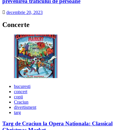
prevenirea traficului de persoane
decembrie 20, 2023
Concerte
bucuresti
concert
copii
Craciun
divertisment
targ
Targ de Craciun la Opera Nationala: Classical
Christmas Market