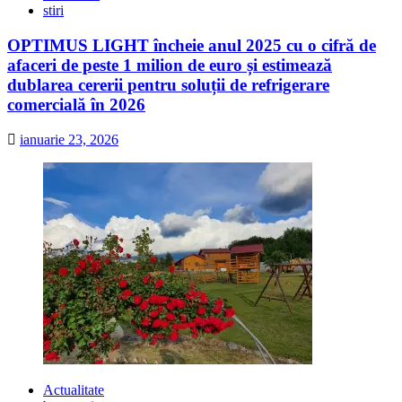
stiri
OPTIMUS LIGHT încheie anul 2025 cu o cifră de
afaceri de peste 1 milion de euro și estimează
dublarea cererii pentru soluții de refrigerare
comercială în 2026
ianuarie 23, 2026
Actualitate