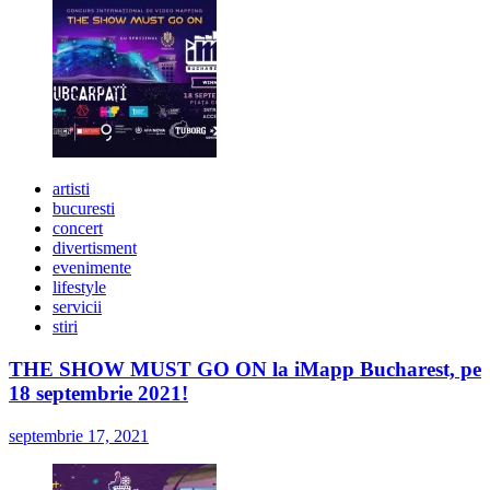
artisti
bucuresti
concert
divertisment
evenimente
lifestyle
servicii
stiri
THE SHOW MUST GO ON la iMapp Bucharest, pe
18 septembrie 2021!
septembrie 17, 2021