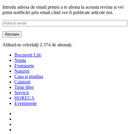
Introdu adresa de email pentru a te abona la aceasta revista și vei
primi notificări prin email când vor fi publicate articole noi.
Adresă
email
Abonare
Alătură-te celorlalți 2.374 de abonați.
Bucuresti Life
Nunta
Frumusete
Naturist
Casa si gradina
Calatorii
Timp liber
Servicii
HORECA
Evenimente
Facebook
Twitter
Instagram
Google