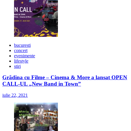
bucuresti
concert
evenimente
lifestyle
stiri
Grădina cu Filme – Cinema & More a lansat OPEN
CALL-UL „New Band in Town”
iulie 22, 2021