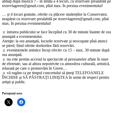
ahtiaţi după muzică ? – în limita a 4 locuri, cu rezervare prealabilă pe
rezervlagreen@gmail.com, pînă max. în preziua evenimentului!
… și 4 locuri gratuite, oferite cu plăcere studenților la Conservator,
neapărat cu rezervare prealabilă pe rezervlagreen@gmail.com, pînă
max. în preziua evenimentului!
☼ intrarea publicului se face începînd cu 30 de minute înainte de ora
anunţată a evenimentului.
Atenţie: la ora anunţată, locurile rezervate şi neocupate pînă atunci
se pierd, fiind oferite doritorilor fără rezervări.
☼ evenimentele artistice încep efectiv cu 15 – max. 30 minute după
ora anunţată.
☼ nu este permis accesul la spectacole al persoanelor aflate în stare
de ebrietate, sau al altora nepotrivite cu atmosfera culturală, artistică,
relaxată pe care o promovăm în Green…
☼ vă rugăm ca pe timpul concertului să ţineţi TELEFOANELE
ÎNCHISE şi SĂ PĂSTRAŢI LINIŞTEA în semn de respect pentru
artişti şi public.
Partajează asta: