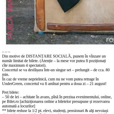
– – –
Din motive de DISTANȚARE SOCIALĂ, punem în vînzare un
număr limitat de bilete. (Atenție – la mese vor putea fi poziționați
cîte maximum 4 spectatori).
Concertul se va desfășura într-un singur set – prelungit – de cca. 80
min.
În caz de vreme neprielnică, cum nu ne vom putea retrage în
UnderGreen, concertul va fi amînat pentru a doua zi – 21 august!
Preț bilete:
– 50 de lei – achitate în avans, pînă în preziua evenimentului, online,
pe Bilet.ro [achiziționarea online a biletelor presupune și rezervarea
automată a locurilor]
** bilete reduse la 1/2 pt. elevi, studenți, pensionari & alţi nevoiași