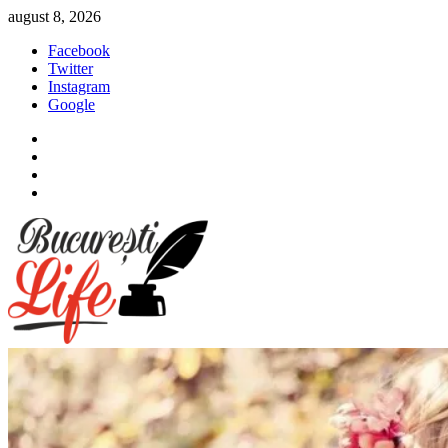
Sari
august 8, 2026
la
Facebook
conținut
Twitter
Instagram
Google
Facebook
Twitter
Instagram
Google