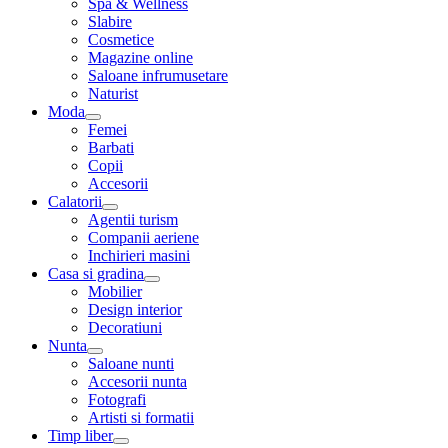
Spa & Wellness
Slabire
Cosmetice
Magazine online
Saloane infrumusetare
Naturist
Moda
Femei
Barbati
Copii
Accesorii
Calatorii
Agentii turism
Companii aeriene
Inchirieri masini
Casa si gradina
Mobilier
Design interior
Decoratiuni
Nunta
Saloane nunti
Accesorii nunta
Fotografi
Artisti si formatii
Timp liber