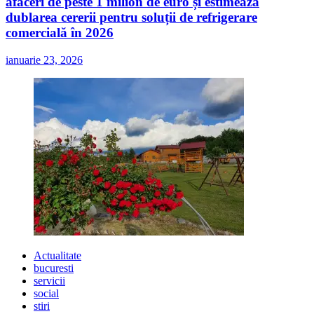
afaceri de peste 1 milion de euro și estimează
dublarea cererii pentru soluții de refrigerare
comercială în 2026
ianuarie 23, 2026
Actualitate
bucuresti
servicii
social
stiri