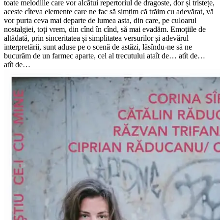
toate melodiile care vor alcătui repertoriul de dragoste, dor și tristețe,
aceste cîteva elemente care ne fac să simțim că trăim cu adevărat, vă
vor purta ceva mai departe de lumea asta, din care, pe culoarul
nostalgiei, toți vrem, din cînd în cînd, să mai evadăm. Emoțiile de
altădată, prin sinceritatea și simplitatea versurilor și adevărul
interpretării, sunt aduse pe o scenă de astăzi, lăsîndu-ne să ne
bucurăm de un farmec aparte, cel al trecutului ataît de… atît de…
atît de…