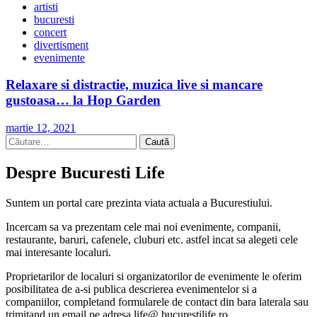
artisti
bucuresti
concert
divertisment
evenimente
Relaxare si distractie, muzica live si mancare
gustoasa… la Hop Garden
martie 12, 2021
Caută
după:
Despre Bucuresti Life
Suntem un portal care prezinta viata actuala a Bucurestiului.
Incercam sa va prezentam cele mai noi evenimente, companii,
restaurante, baruri, cafenele, cluburi etc. astfel incat sa alegeti cele
mai interesante localuri.
Proprietarilor de localuri si organizatorilor de evenimente le oferim
posibilitatea de a-si publica descrierea evenimentelor si a
companiilor, completand formularele de contact din bara laterala sau
trimitand un email pe adresa life@ bucurestilife.ro