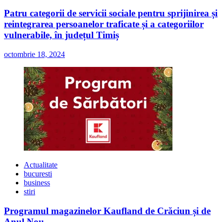
Patru categorii de servicii sociale pentru sprijinirea și
reintegrarea persoanelor traficate și a categoriilor
vulnerabile, în județul Timiș
octombrie 18, 2024
Actualitate
bucuresti
business
stiri
Programul magazinelor Kaufland de Crăciun și de
Anul Nou