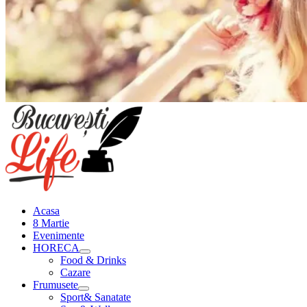
Meniu
principal
Acasa
8 Martie
Evenimente
HORECA
Food & Drinks
Cazare
Frumusete
Sport& Sanatate