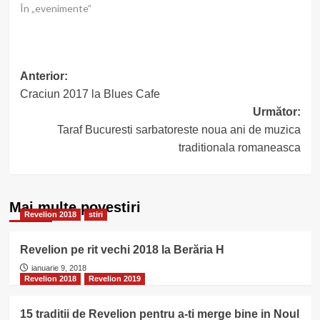
În „evenimente”
Post
Anterior:
Craciun 2017 la Blues Cafe
navigation
Următor:
Taraf Bucuresti sarbatoreste noua ani de muzica
traditionala romaneasca
Mai multe povestiri
Revelion 2018
stiri
Revelion pe rit vechi 2018 la Berăria H
ianuarie 9, 2018
Revelion 2018
Revelion 2019
15 traditii de Revelion pentru a-ti merge bine in Noul