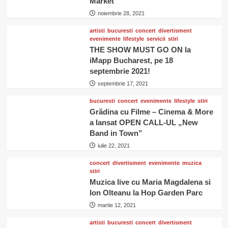
Market
noiembrie 28, 2021
artisti
bucuresti
concert
divertisment
evenimente
lifestyle
servicii
stiri
THE SHOW MUST GO ON la
iMapp Bucharest, pe 18
septembrie 2021!
septembrie 17, 2021
bucuresti
concert
evenimente
lifestyle
stiri
Grădina cu Filme – Cinema & More
a lansat OPEN CALL-UL „New
Band in Town”
iulie 22, 2021
concert
divertisment
evenimente
muzica
stiri
Muzica live cu Maria Magdalena si
Ion Olteanu la Hop Garden Parc
martie 12, 2021
artisti
bucuresti
concert
divertisment