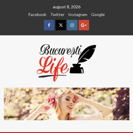
Sari
august 8, 2026
la
Facebook
Twitter
Instagram
Google
conținut
Facebook
Twitter
Instagram
Google