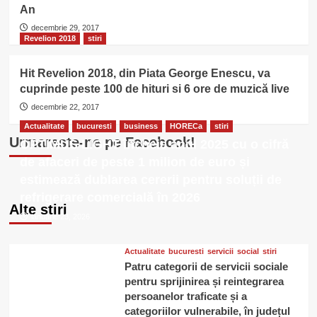
An
decembrie 29, 2017
Revelion 2018
stiri
Hit Revelion 2018, din Piata George Enescu, va
cuprinde peste 100 de hituri si 6 ore de muzică live
decembrie 22, 2017
Actualitate
bucuresti
business
HORECa
stiri
Urmareste-ne pe Facebook!
OPTIMUS LIGHT încheie anul 2025 cu o cifră
de afaceri de peste 1 milion de euro și
estimează dublarea cererii pentru soluții de
refrigerare comercială în 2026
Alte stiri
ianuarie 23, 2026
Actualitate
bucuresti
servicii
social
stiri
Patru categorii de servicii sociale
pentru sprijinirea și reintegrarea
persoanelor traficate și a
categoriilor vulnerabile, în județul