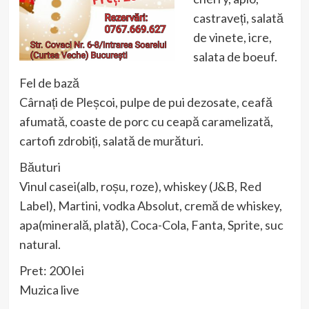
castraveți, salată
de vinete, icre,
salata de boeuf.
Fel de bază
Cârnați de Pleșcoi, pulpe de pui dezosate, ceafă
afumată, coaste de porc cu ceapă caramelizată,
cartofi zdrobiți, salată de murături.
Băuturi
Vinul casei(alb, roșu, roze), whiskey (J&B, Red
Label), Martini, vodka Absolut, cremă de whiskey,
apa(minerală, plată), Coca-Cola, Fanta, Sprite, suc
natural.
Pret: 200 lei
Muzica live