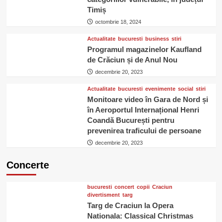
Timiș
octombrie 18, 2024
Actualitate
bucuresti
business
stiri
Programul magazinelor Kaufland
de Crăciun și de Anul Nou
decembrie 20, 2023
Actualitate
bucuresti
evenimente
social
stiri
Monitoare video în Gara de Nord și
în Aeroportul Internațional Henri
Coandă București pentru
prevenirea traficului de persoane
decembrie 20, 2023
Concerte
bucuresti
concert
copii
Craciun
divertisment
targ
Targ de Craciun la Opera
Nationala: Classical Christmas