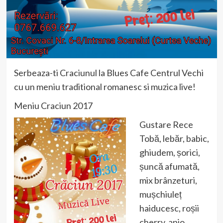
Serbeaza-ti Craciunul la Blues Cafe Centrul Vechi
cu un meniu traditional romanesc si muzica live!
Meniu Craciun 2017
Gustare Rece
Tobă, lebăr, babic,
ghiudem, șorici,
șuncă afumată,
mix brânzeturi,
mușchiuleț
haiducesc, roșii
cherry, apio,