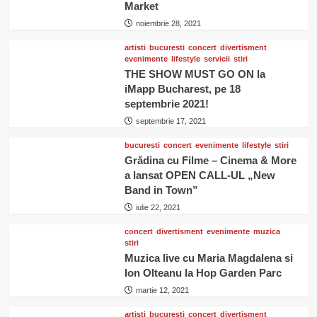
Market
noiembrie 28, 2021
artisti
bucuresti
concert
divertisment
evenimente
lifestyle
servicii
stiri
THE SHOW MUST GO ON la
iMapp Bucharest, pe 18
septembrie 2021!
septembrie 17, 2021
bucuresti
concert
evenimente
lifestyle
stiri
Grădina cu Filme – Cinema & More
a lansat OPEN CALL-UL „New
Band in Town”
iulie 22, 2021
concert
divertisment
evenimente
muzica
stiri
Muzica live cu Maria Magdalena si
Ion Olteanu la Hop Garden Parc
martie 12, 2021
artisti
bucuresti
concert
divertisment