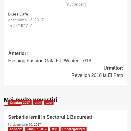
În „concert”
Blues Cafe
octombrie 13, 2017
În „HORECa”
Post
Anterior:
Evening Fashion Gala Fall/Winter 17/18
navigation
Următor:
Revelion 2018 la El Pato
Mai multe povestiri
Craciun 2017
stiri
targ
Serbarile iernii in Sectorul 1 Bucuresti
decembrie 20, 2017
concert
Craciun 2017
stiri
Uncategorized