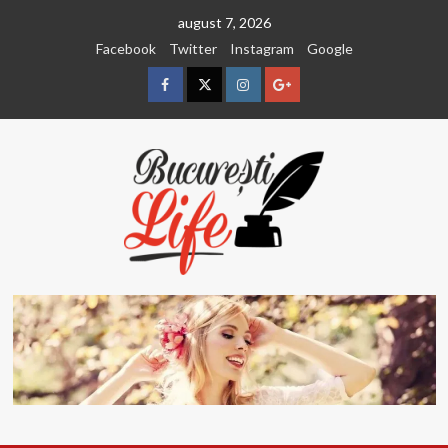
Sari
august 7, 2026
la
Facebook
Twitter
Instagram
Google
conținut
Facebook
Twitter
Instagram
Google