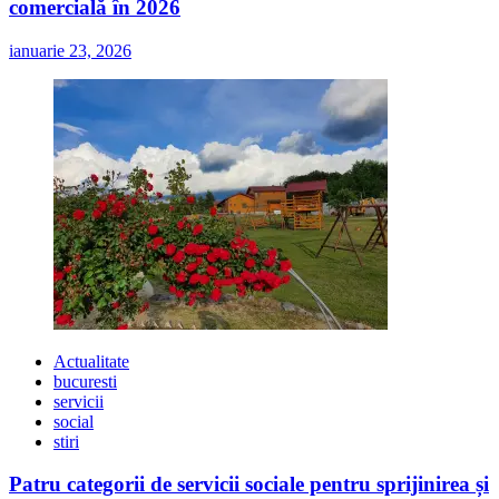
comercială în 2026
ianuarie 23, 2026
Actualitate
bucuresti
servicii
social
stiri
Patru categorii de servicii sociale pentru sprijinirea și