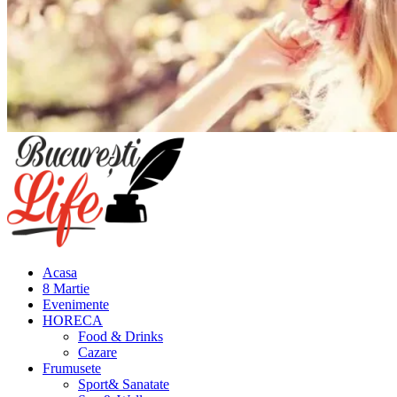
Meniu
principal
Acasa
8 Martie
Evenimente
HORECA
Food & Drinks
Cazare
Frumusete
Sport& Sanatate