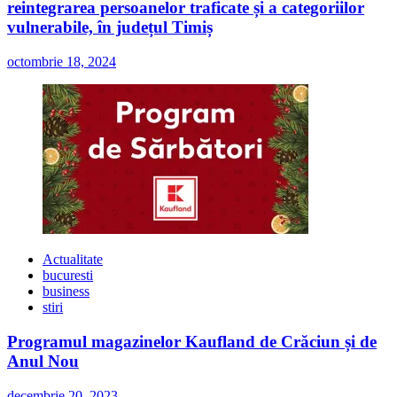
reintegrarea persoanelor traficate și a categoriilor
vulnerabile, în județul Timiș
octombrie 18, 2024
Actualitate
bucuresti
business
stiri
Programul magazinelor Kaufland de Crăciun și de
Anul Nou
decembrie 20, 2023