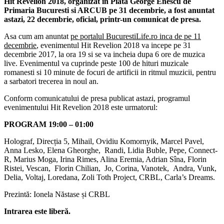
Hit Revelion 2018, organizat in Piata George Enescu de
Primaria Bucuresti si ARCUB pe 31 decembrie, a fost anuntat
astazi, 22 decembrie, oficial, printr-un comunicat de presa.
Asa cum am anuntat
pe portalul BucurestiLife.ro inca de pe 11
decembrie
, evenimentul Hit Revelion 2018 va incepe pe 31
decembrie 2017, la ora 19 si se va incheia dupa 6 ore de muzica
live. Evenimentul va cuprinde peste 100 de hituri muzicale
romanesti si 10 minute de focuri de artificii in ritmul muzicii, pentru
a sarbatori trecerea in noul an.
Conform comunicatului de presa publicat astazi, programul
evenimentului Hit Revelion 2018 este urmatorul:
PROGRAM 19:00 – 01:00
Holograf, Direcția 5, Mihail, Ovidiu Komornyik, Marcel Pavel,
Anna Lesko, Elena Gheorghe, Randi, Lidia Buble, Pepe, Connect-
R, Marius Moga, Irina Rimes, Alina Eremia, Adrian Sîna, Florin
Ristei, Vescan, Florin Chilian, Jo, Corina, Vanotek, Andra, Vunk,
Delia, Voltaj, Loredana, Zoli Toth Project, CRBL, Carla’s Dreams.
Prezintă: Ionela Năstase și CRBL
Intrarea este liberă.