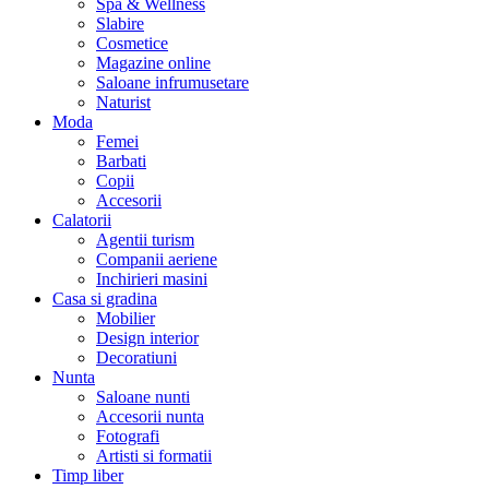
Spa & Wellness
Slabire
Cosmetice
Magazine online
Saloane infrumusetare
Naturist
Moda
Femei
Barbati
Copii
Accesorii
Calatorii
Agentii turism
Companii aeriene
Inchirieri masini
Casa si gradina
Mobilier
Design interior
Decoratiuni
Nunta
Saloane nunti
Accesorii nunta
Fotografi
Artisti si formatii
Timp liber