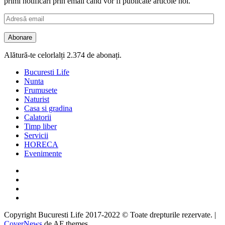
primi notificări prin email când vor fi publicate articole noi.
Adresă
email
Abonare
Alătură-te celorlalți 2.374 de abonați.
Bucuresti Life
Nunta
Frumusete
Naturist
Casa si gradina
Calatorii
Timp liber
Servicii
HORECA
Evenimente
Facebook
Twitter
Instagram
Google
Copyright Bucuresti Life 2017-2022 © Toate drepturile rezervate.
|
CoverNews
de AF themes.