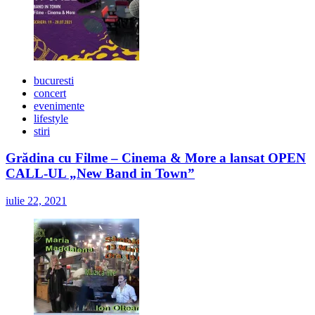
bucuresti
concert
evenimente
lifestyle
stiri
Grădina cu Filme – Cinema & More a lansat OPEN
CALL-UL „New Band in Town”
iulie 22, 2021