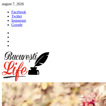
Sari
august 7, 2026
la
Facebook
conținut
Twitter
Instagram
Google
Facebook
Twitter
Instagram
Google