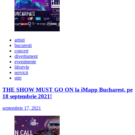
artisti
bucuresti
concert
divertisment
evenimente
lifestyle
servicii
stiri
THE SHOW MUST GO ON la iMapp Bucharest, pe
18 septembrie 2021!
septembrie 17, 2021