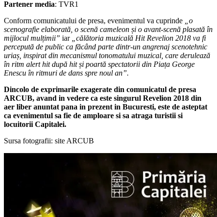
Partener media
: TVR1
Conform comunicatului de presa, evenimentul va cuprinde
„o
scenografie elaborată, o scenă cameleon și o avant-scenă plasată în
mijlocul mulțimii”
iar
„călătoria muzicală Hit Revelion 2018 va fi
percepută de public ca făcând parte dintr-un angrenaj scenotehnic
uriaș, inspirat din mecanismul tonomatului muzical, care derulează
în ritm alert hit după hit și poartă spectatorii din Piața George
Enescu în ritmuri de dans spre noul an”.
Dincolo de exprimarile exagerate din comuni
catul de presa
ARCUB, avand in vedere ca este singurul Revelion 2018 din
aer liber anuntat pana in prezent in Bucuresti, este de asteptat
ca evenimentul sa fie de amploare si sa atraga turistii si
locuitorii Capitalei.
Sursa fotografii: site ARCUB