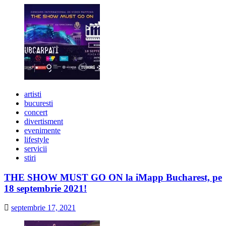
artisti
bucuresti
concert
divertisment
evenimente
lifestyle
servicii
stiri
THE SHOW MUST GO ON la iMapp Bucharest, pe
18 septembrie 2021!
septembrie 17, 2021