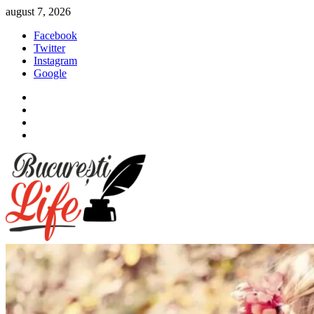
Sari
august 7, 2026
la
Facebook
conținut
Twitter
Instagram
Google
Facebook
Twitter
Instagram
Google