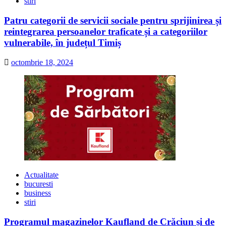
stiri
Patru categorii de servicii sociale pentru sprijinirea și
reintegrarea persoanelor traficate și a categoriilor
vulnerabile, în județul Timiș
octombrie 18, 2024
Actualitate
bucuresti
business
stiri
Programul magazinelor Kaufland de Crăciun și de