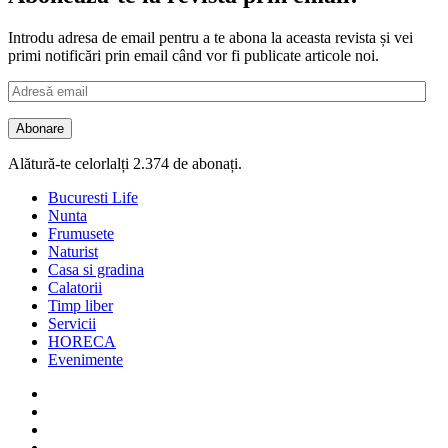
Introdu adresa de email pentru a te abona la aceasta revista și vei
primi notificări prin email când vor fi publicate articole noi.
Adresă
email
Abonare
Alătură-te celorlalți 2.374 de abonați.
Bucuresti Life
Nunta
Frumusete
Naturist
Casa si gradina
Calatorii
Timp liber
Servicii
HORECA
Evenimente
Facebook
Twitter
Instagram
Google