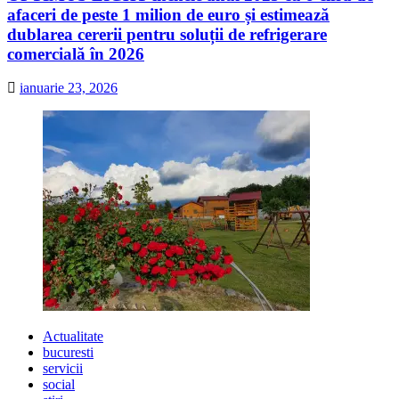
afaceri de peste 1 milion de euro și estimează
dublarea cererii pentru soluții de refrigerare
comercială în 2026
ianuarie 23, 2026
Actualitate
bucuresti
servicii
social