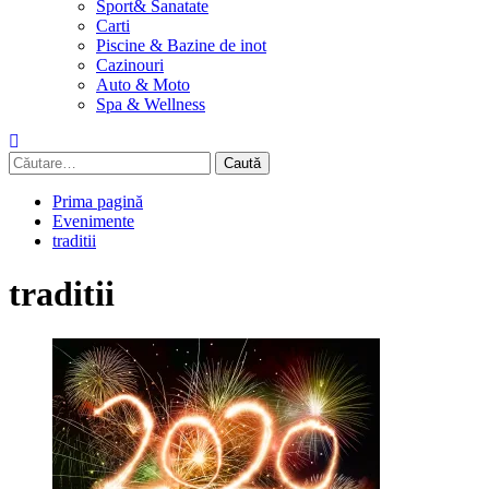
Sport& Sanatate
Carti
Piscine & Bazine de inot
Cazinouri
Auto & Moto
Spa & Wellness
Caută
după:
Prima pagină
Evenimente
traditii
traditii