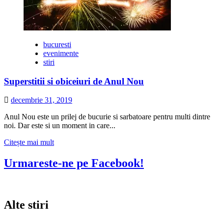
bucuresti
evenimente
stiri
Superstitii si obiceiuri de Anul Nou
decembrie 31, 2019
Anul Nou este un prilej de bucurie si sarbatoare pentru multi dintre
noi. Dar este si un moment in care...
Citește
Citește mai mult
mai
multe
Urmareste-ne pe Facebook!
despre
Superstitii
si
obiceiuri
Alte stiri
de
Anul