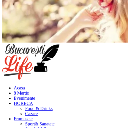
Meniu
principal
Acasa
8 Martie
Evenimente
HORECA
Food & Drinks
Cazare
Frumusete
Sport& Sanatate