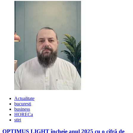
Nou
Actualitate
bucuresti
business
HORECa
stiri
OPTIMUS LIGHT încheie anul 2025 cu o cifră de