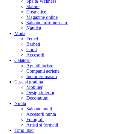
Spa & Wellness
Slabire
Cosmetice
Magazine online
Saloane infrumusetare
Naturist
Moda
Femei
Barbati
Copii
Accesorii
Calatorii
Agentii turism
Companii aeriene
Inchirieri masini
Casa si gradina
Mobilier
Design interior
Decoratiuni
Nunta
Saloane nunti
Accesorii nunta
Fotografi
Artisti si formatii
Timp liber