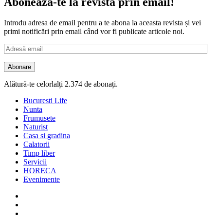
Abonează-te la revista prin email!
Introdu adresa de email pentru a te abona la aceasta revista și vei
primi notificări prin email când vor fi publicate articole noi.
Adresă
email
Abonare
Alătură-te celorlalți 2.374 de abonați.
Bucuresti Life
Nunta
Frumusete
Naturist
Casa si gradina
Calatorii
Timp liber
Servicii
HORECA
Evenimente
Facebook
Twitter
Instagram