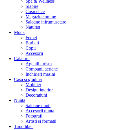
Spa & Wellness
Slabire
Cosmetice
Magazine online
Saloane infrumusetare
Naturist
Moda
Femei
Barbati
Copii
Accesorii
Calatorii
Agentii turism
Companii aeriene
Inchirieri masini
Casa si gradina
Mobilier
Design interior
Decoratiuni
Nunta
Saloane nunti
Accesorii nunta
Fotografi
Artisti si formatii
Timp liber