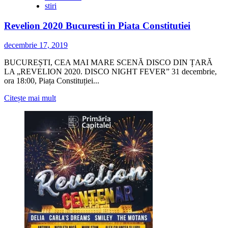
stiri
Revelion 2020 Bucuresti in Piata Constitutiei
decembrie 17, 2019
BUCUREȘTI, CEA MAI MARE SCENĂ DISCO DIN ȚARĂ
LA „REVELION 2020. DISCO NIGHT FEVER” 31 decembrie,
ora 18:00, Piața Constituției...
Citește
Citește mai mult
mai
multe
despre
Revelion
2020
Bucuresti
in
Piata
Constitutiei