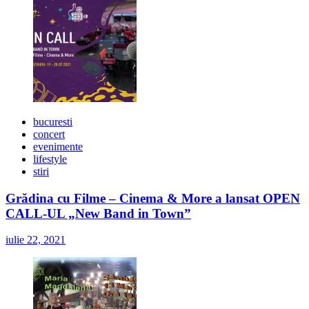
bucuresti
concert
evenimente
lifestyle
stiri
Grădina cu Filme – Cinema & More a lansat OPEN
CALL-UL „New Band in Town”
iulie 22, 2021