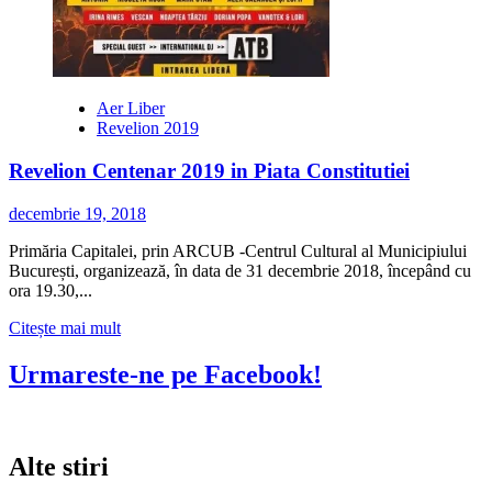
Aer Liber
Revelion 2019
Revelion Centenar 2019 in Piata Constitutiei
decembrie 19, 2018
Primăria Capitalei, prin ARCUB -Centrul Cultural al Municipiului
București, organizează, în data de 31 decembrie 2018, începând cu
ora 19.30,...
Citește
Citește mai mult
mai
multe
Urmareste-ne pe Facebook!
despre
Revelion
Centenar
2019
Alte stiri
in
Piata