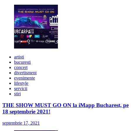
artisti
bucuresti
concert
divertisment
evenimente
lifestyle
servicii
stiri
THE SHOW MUST GO ON la iMapp Bucharest, pe
18 septembrie 2021!
septembrie 17, 2021