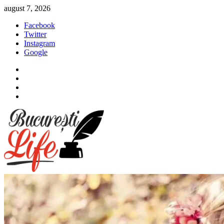
Sari
august 7, 2026
la
Facebook
conținut
Twitter
Instagram
Google
Facebook
Twitter
Instagram
Google