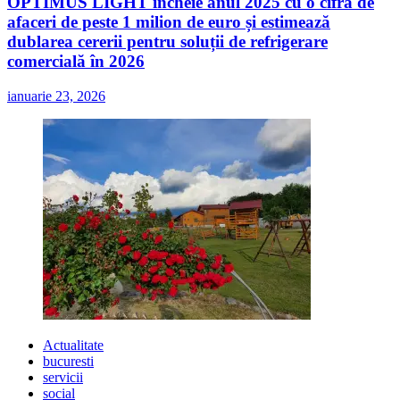
OPTIMUS LIGHT încheie anul 2025 cu o cifră de
afaceri de peste 1 milion de euro și estimează
dublarea cererii pentru soluții de refrigerare
comercială în 2026
ianuarie 23, 2026
Actualitate
bucuresti
servicii
social