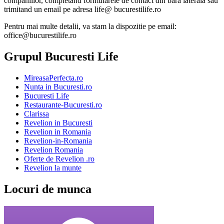
companiilor, completand formularele de contact din bara laterala sau
trimitand un email pe adresa life@ bucurestilife.ro
Pentru mai multe detalii, va stam la dispozitie pe email:
office@bucurestilife.ro
Grupul Bucuresti Life
MireasaPerfecta.ro
Nunta in Bucuresti.ro
Bucuresti Life
Restaurante-Bucuresti.ro
Clarissa
Revelion in Bucuresti
Revelion in Romania
Revelion-in-Romania
Revelion Romania
Oferte de Revelion .ro
Revelion la munte
Locuri de munca