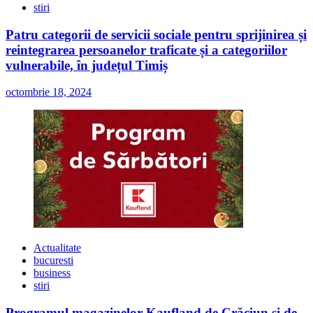
stiri
Patru categorii de servicii sociale pentru sprijinirea și
reintegrarea persoanelor traficate și a categoriilor
vulnerabile, în județul Timiș
octombrie 18, 2024
Actualitate
bucuresti
business
stiri
Programul magazinelor Kaufland de Crăciun și de