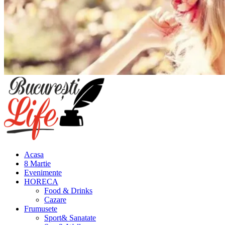
Meniu
principal
Acasa
8 Martie
Evenimente
HORECA
Food & Drinks
Cazare
Frumusete
Sport& Sanatate