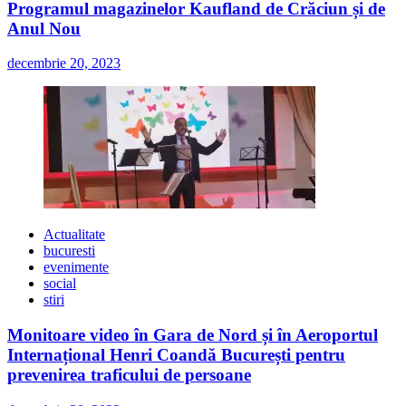
Programul magazinelor Kaufland de Crăciun și de
Anul Nou
decembrie 20, 2023
Actualitate
bucuresti
evenimente
social
stiri
Monitoare video în Gara de Nord și în Aeroportul
Internațional Henri Coandă București pentru
prevenirea traficului de persoane