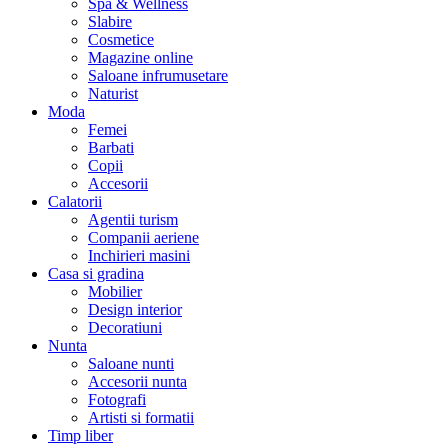
Spa & Wellness
Slabire
Cosmetice
Magazine online
Saloane infrumusetare
Naturist
Moda
Femei
Barbati
Copii
Accesorii
Calatorii
Agentii turism
Companii aeriene
Inchirieri masini
Casa si gradina
Mobilier
Design interior
Decoratiuni
Nunta
Saloane nunti
Accesorii nunta
Fotografi
Artisti si formatii
Timp liber