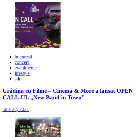
bucuresti
concert
evenimente
lifestyle
stiri
Grădina cu Filme – Cinema & More a lansat OPEN
CALL-UL „New Band in Town”
iulie 22, 2021