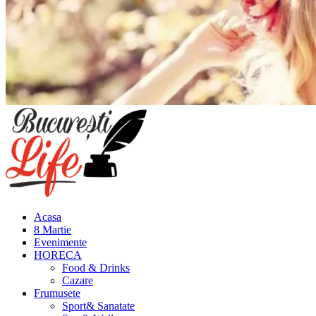
Meniu
principal
Acasa
8 Martie
Evenimente
HORECA
Food & Drinks
Cazare
Frumusete
Sport& Sanatate