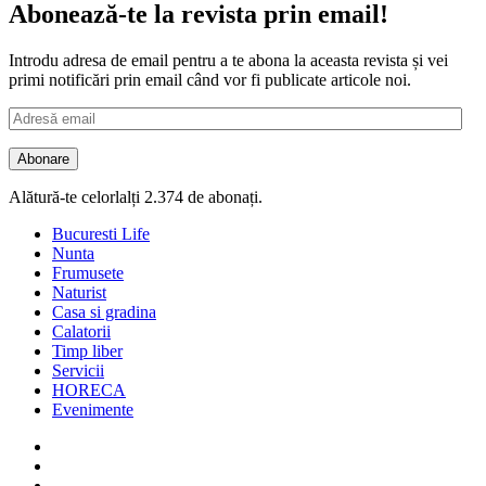
Abonează-te la revista prin email!
Introdu adresa de email pentru a te abona la aceasta revista și vei
primi notificări prin email când vor fi publicate articole noi.
Adresă
email
Abonare
Alătură-te celorlalți 2.374 de abonați.
Bucuresti Life
Nunta
Frumusete
Naturist
Casa si gradina
Calatorii
Timp liber
Servicii
HORECA
Evenimente
Facebook
Twitter
Instagram