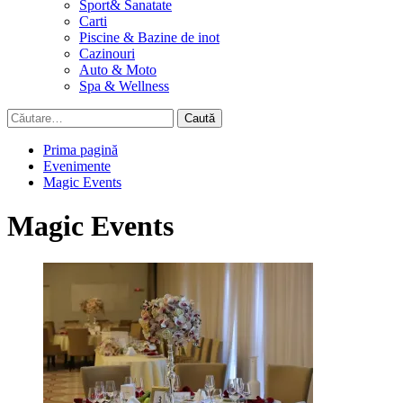
Sport& Sanatate
Carti
Piscine & Bazine de inot
Cazinouri
Auto & Moto
Spa & Wellness
Caută
după:
Prima pagină
Evenimente
Magic Events
Magic Events