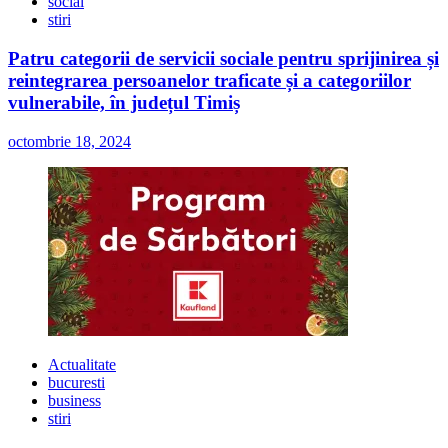
social
stiri
Patru categorii de servicii sociale pentru sprijinirea și
reintegrarea persoanelor traficate și a categoriilor
vulnerabile, în județul Timiș
octombrie 18, 2024
Actualitate
bucuresti
business
stiri