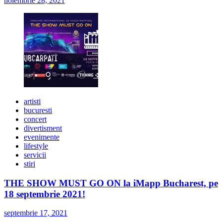
noiembrie 28, 2021
artisti
bucuresti
concert
divertisment
evenimente
lifestyle
servicii
stiri
THE SHOW MUST GO ON la iMapp Bucharest, pe
18 septembrie 2021!
septembrie 17, 2021