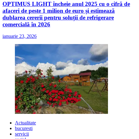
OPTIMUS LIGHT încheie anul 2025 cu o cifră de
afaceri de peste 1 milion de euro și estimează
dublarea cererii pentru soluții de refrigerare
comercială în 2026
ianuarie 23, 2026
Actualitate
bucuresti
servicii