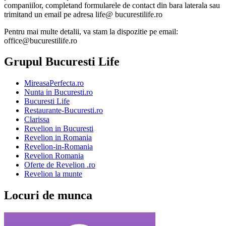
companiilor, completand formularele de contact din bara laterala sau
trimitand un email pe adresa life@ bucurestilife.ro
Pentru mai multe detalii, va stam la dispozitie pe email:
office@bucurestilife.ro
Grupul Bucuresti Life
MireasaPerfecta.ro
Nunta in Bucuresti.ro
Bucuresti Life
Restaurante-Bucuresti.ro
Clarissa
Revelion in Bucuresti
Revelion in Romania
Revelion-in-Romania
Revelion Romania
Oferte de Revelion .ro
Revelion la munte
Locuri de munca