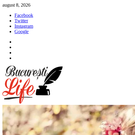
Sari
august 8, 2026
la
Facebook
conținut
Twitter
Instagram
Google
Facebook
Twitter
Instagram
Google