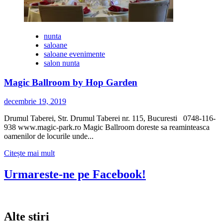
nunta
saloane
saloane evenimente
salon nunta
Magic Ballroom by Hop Garden
decembrie 19, 2019
Drumul Taberei, Str. Drumul Taberei nr. 115, Bucuresti 0748-116-
938 www.magic-park.ro Magic Ballroom doreste sa reaminteasca
oamenilor de locurile unde...
Citește
Citește mai mult
mai
multe
Urmareste-ne pe Facebook!
despre
Magic
Ballroom
by
Alte stiri
Hop