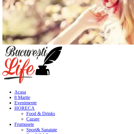
Meniu
principal
Acasa
8 Martie
Evenimente
HORECA
Food & Drinks
Cazare
Frumusete
Sport& Sanatate