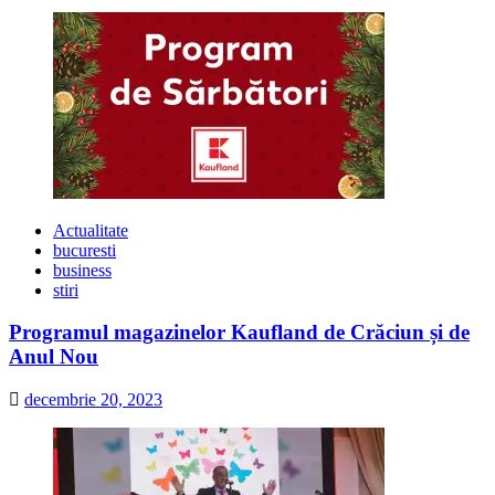
Actualitate
bucuresti
business
stiri
Programul magazinelor Kaufland de Crăciun și de
Anul Nou
decembrie 20, 2023