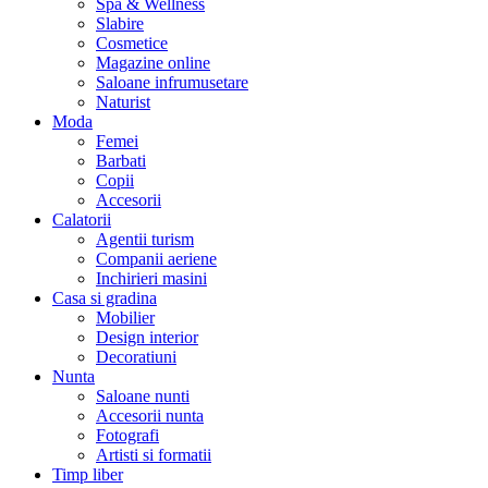
Spa & Wellness
Slabire
Cosmetice
Magazine online
Saloane infrumusetare
Naturist
Moda
Femei
Barbati
Copii
Accesorii
Calatorii
Agentii turism
Companii aeriene
Inchirieri masini
Casa si gradina
Mobilier
Design interior
Decoratiuni
Nunta
Saloane nunti
Accesorii nunta
Fotografi
Artisti si formatii
Timp liber