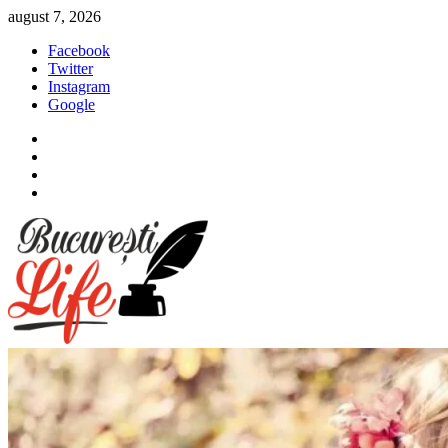
Sari
august 7, 2026
la
Facebook
conținut
Twitter
Instagram
Google
Facebook
Twitter
Instagram
Google