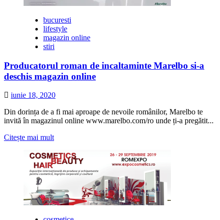
bucuresti
lifestyle
magazin online
stiri
Producatorul roman de incaltaminte Marelbo si-a
deschis magazin online
iunie 18, 2020
Din dorința de a fi mai aproape de nevoile românilor, Marelbo te
invită în magazinul online www.marelbo.com/ro unde ți-a pregătit...
Citește
Citește mai mult
mai
multe
despre
Producatorul
roman
de
incaltaminte
Marelbo
si-
cosmetice