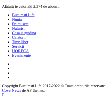
Alătură-te celorlalți 2.374 de abonați.
Bucuresti Life
Nunta
Frumusete
Naturist
Casa si gradina
Calatorii
Timp liber
Servicii
HORECA
Evenimente
Facebook
Twitter
Instagram
Google
Copyright Bucuresti Life 2017-2022 © Toate drepturile rezervate.
|
CoverNews
de AF themes.