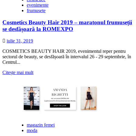
a
evenimente
deschis
frumusete
magazin
online
Cosmetics Beauty Hair 2019 – maratonul frumuseții
se desfășoară la ROMEXPO
iulie 31, 2019
COSMETICS BEAUTY HAIR 2019, evenimentul reper pentru
sectorul de beauty, se desfășoară în intervalul 26 - 29 septembrie, în
Centrul...
Citește
Citește mai mult
mai
multe
despre
Cosmetics
Beauty
Hair
2019
–
maratonul
magazin femei
frumuseții
moda
se