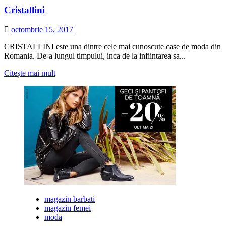
desfășoară
Cristallini
la
ROMEXPO
octombrie 15, 2017
CRISTALLINI este una dintre cele mai cunoscute case de moda din
Romania. De-a lungul timpului, inca de la infiintarea sa...
Citește
Citește mai mult
mai
multe
despre
Cristallini
magazin barbati
magazin femei
moda