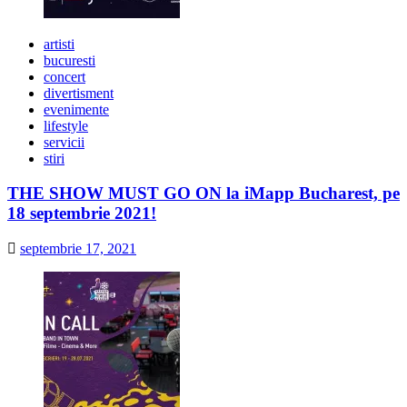
artisti
bucuresti
concert
divertisment
evenimente
lifestyle
servicii
stiri
THE SHOW MUST GO ON la iMapp Bucharest, pe
18 septembrie 2021!
septembrie 17, 2021