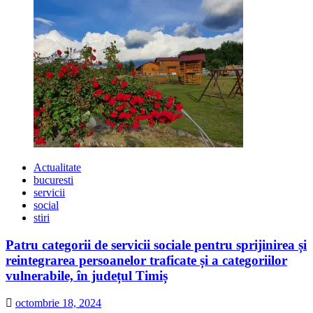
Actualitate
bucuresti
servicii
social
stiri
Patru categorii de servicii sociale pentru sprijinirea și
reintegrarea persoanelor traficate și a categoriilor
vulnerabile, în județul Timiș
octombrie 18, 2024