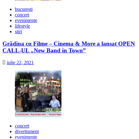
bucuresti
concert
evenimente
lifestyle
stiri
Grădina cu Filme – Cinema & More a lansat OPEN
CALL-UL „New Band in Town”
iulie 22, 2021
concert
divertisment
evenimente