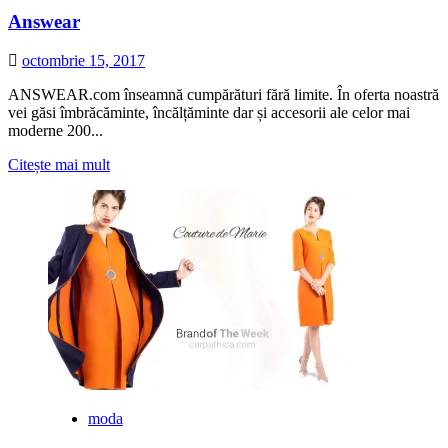
Answear
octombrie 15, 2017
ANSWEAR.com înseamnă cumpărături fără limite. În oferta noastră
vei găsi îmbrăcăminte, încălțăminte dar și accesorii ale celor mai
moderne 200...
Citește
Citește mai mult
mai
multe
despre
Answear
moda