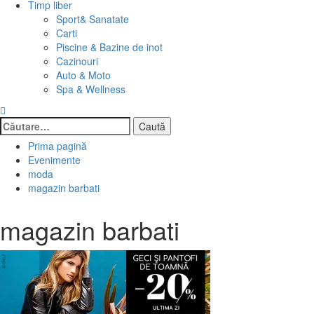
Timp liber
Sport& Sanatate
Carti
Piscine & Bazine de inot
Cazinouri
Auto & Moto
Spa & Wellness
Caută
după:
Prima pagină
Evenimente
moda
magazin barbati
magazin barbati