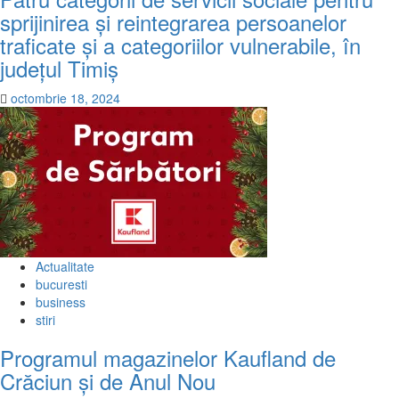
sprijinirea și reintegrarea persoanelor
traficate și a categoriilor vulnerabile, în
județul Timiș
octombrie 18, 2024
Actualitate
bucuresti
business
stiri
Programul magazinelor Kaufland de
Crăciun și de Anul Nou