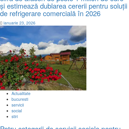
și estimează dublarea cererii pentru soluții
de refrigerare comercială în 2026
ianuarie 23, 2026
Actualitate
bucuresti
servicii
social
stiri
Patru categorii de servicii sociale pentru