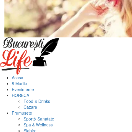
Meniu
principal
Acasa
8 Martie
Evenimente
HORECA
Food & Drinks
Cazare
Frumusete
Sport& Sanatate
Spa & Wellness
Slabire