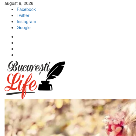
Sari
august 6, 2026
la
Facebook
conținut
Twitter
Instagram
Google
Facebook
Twitter
Instagram
Google