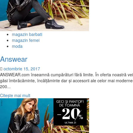
magazin barbati
magazin femei
moda
Answear
octombrie 15, 2017
ANSWEAR.com înseamnă cumpărături fără limite. În oferta noastră vei
găsi îmbrăcăminte, încălțăminte dar și accesorii ale celor mai moderne
200...
Citește
Citește mai mult
mai
multe
despre
Answear