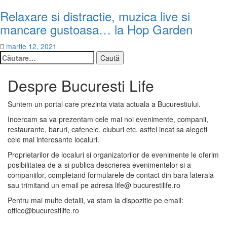
Relaxare si distractie, muzica live si
mancare gustoasa… la Hop Garden
martie 12, 2021
Caută
după:
Despre Bucuresti Life
Suntem un portal care prezinta viata actuala a Bucurestiului.
Incercam sa va prezentam cele mai noi evenimente, companii,
restaurante, baruri, cafenele, cluburi etc. astfel incat sa alegeti
cele mai interesante localuri.
Proprietarilor de localuri si organizatorilor de evenimente le oferim
posibilitatea de a-si publica descrierea evenimentelor si a
companiilor, completand formularele de contact din bara laterala
sau trimitand un email pe adresa life@ bucurestilife.ro
Pentru mai multe detalii, va stam la dispozitie pe email:
office@bucurestilife.ro