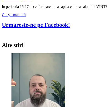
terasa
grupului
In perioada 15-17 decembrie are loc a saptea editie a salonului V
The
President
Citește
Citește mai mult
mai
multe
Urmareste-ne pe Facebook!
despre
A
7-
a
Alte stiri
editie
a
salonlui
VINTEST
Bucuresti:
15-
17
decembrie
2017