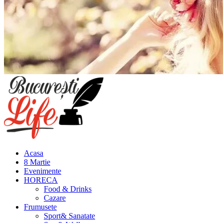
Meniu
principal
Acasa
8 Martie
Evenimente
HORECA
Food & Drinks
Cazare
Frumusete
Sport& Sanatate