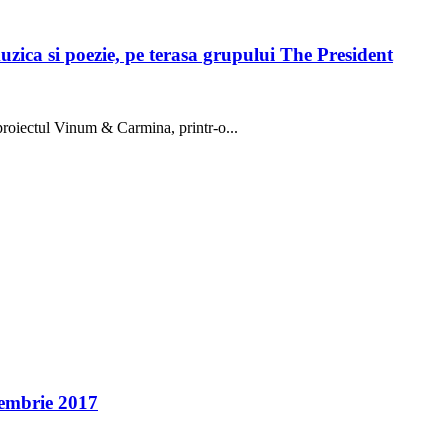
ica si poezie, pe terasa grupului The President
proiectul Vinum & Carmina, printr-o...
cembrie 2017