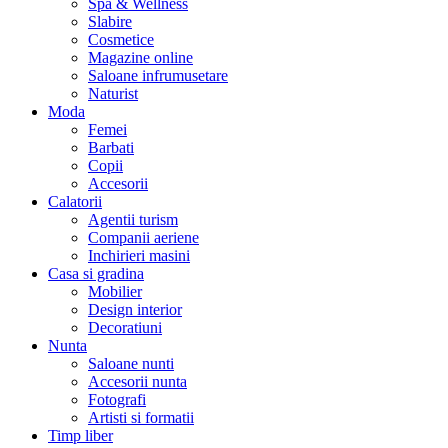
Spa & Wellness
Slabire
Cosmetice
Magazine online
Saloane infrumusetare
Naturist
Moda
Femei
Barbati
Copii
Accesorii
Calatorii
Agentii turism
Companii aeriene
Inchirieri masini
Casa si gradina
Mobilier
Design interior
Decoratiuni
Nunta
Saloane nunti
Accesorii nunta
Fotografi
Artisti si formatii
Timp liber