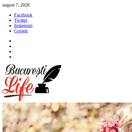
Sari
august 7, 2026
la
Facebook
conținut
Twitter
Instagram
Google
Facebook
Twitter
Instagram
Google