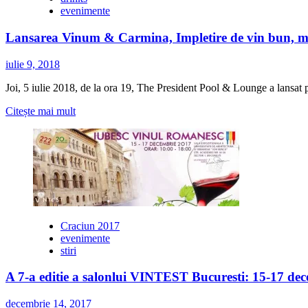
VIII-
evenimente
a
Lansarea Vinum & Carmina, Impletire de vin bun, muz
iulie 9, 2018
Joi, 5 iulie 2018, de la ora 19, The President Pool & Lounge a lansat 
Citește
Citește mai mult
mai
multe
despre
Lansarea
Vinum
&
Carmina,
Impletire
de
Craciun 2017
vin
evenimente
bun,
stiri
muzica
si
A 7-a editie a salonlui VINTEST Bucuresti: 15-17 de
poezie,
pe
decembrie 14, 2017