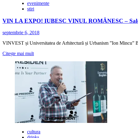
evenimente
stiri
VIN LA EXPO! IUBESC VINUL ROMÂNESC – Salonul
septembrie 6, 2018
VINVEST și Universitatea de Arhitectură și Urbanism ”Ion Mincu” 
Citește
Citește mai mult
mai
multe
despre
VIN
LA
EXPO!
IUBESC
VINUL
ROMÂNESC
–
Salonul
VINTEST
București,
editia
cultura
a
drinks