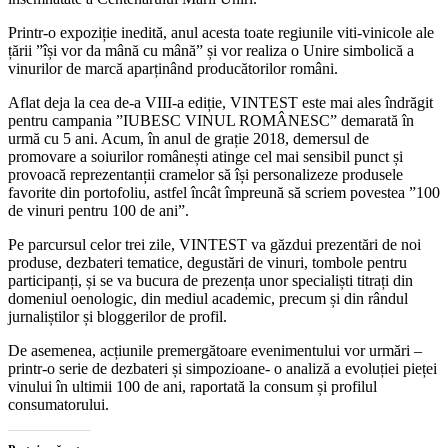
Printr-o expoziție inedită, anul acesta toate regiunile viti-vinicole ale
țării ”își vor da mână cu mână” și vor realiza o Unire simbolică a
vinurilor de marcă aparținând producătorilor români.
Aflat deja la cea de-a VIII-a ediție, VINTEST este mai ales îndrăgit
pentru campania ”IUBESC VINUL ROMÂNESC” demarată în
urmă cu 5 ani. Acum, în anul de grație 2018, demersul de
promovare a soiurilor românești atinge cel mai sensibil punct și
provoacă reprezentanții cramelor să își personalizeze produsele
favorite din portofoliu, astfel încât împreună să scriem povestea ”100
de vinuri pentru 100 de ani”.
Pe parcursul celor trei zile, VINTEST va găzdui prezentări de noi
produse, dezbateri tematice, degustări de vinuri, tombole pentru
participanți, și se va bucura de prezența unor specialiști titrați din
domeniul oenologic, din mediul academic, precum și din rândul
jurnaliștilor și bloggerilor de profil.
De asemenea, acțiunile premergătoare evenimentului vor urmări –
printr-o serie de dezbateri și simpozioane- o analiză a evoluției pieței
vinului în ultimii 100 de ani, raportată la consum și profilul
consumatorului.