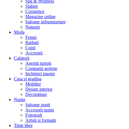
Spa & Wellness
Slabire
Cosmetice
Magazine online
Saloane infrumusetare
Naturist
Moda
Femei
Barbati
Copii
Accesorii
Calatorii
Agentii turism
Companii aeriene
Inchirieri masini
Casa si gradina
Mobilier
Design interior
Decoratiuni
Nunta
Saloane nunti
Accesorii nunta
Fotografi
Artisti si formatii
Timp liber