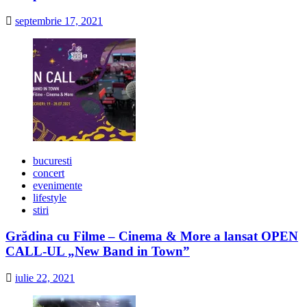
septembrie 17, 2021
bucuresti
concert
evenimente
lifestyle
stiri
Grădina cu Filme – Cinema & More a lansat OPEN
CALL-UL „New Band in Town”
iulie 22, 2021