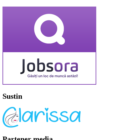
Sustin
Partener media