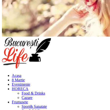
Meniu
principal
Acasa
8 Martie
Evenimente
HORECA
Food & Drinks
Cazare
Frumusete
Sport& Sanatate