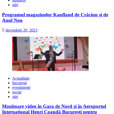
business
stiri
Programul magazinelor Kaufland de Crăciun și de
Anul Nou
decembrie 20, 2023
Actualitate
bucuresti
evenimente
social
stiri
Monitoare video în Gara de Nord și în Aeroportul
Internațional Henri Coandă București pentru