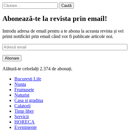
Caută
după:
Abonează-te la revista prin email!
Introdu adresa de email pentru a te abona la aceasta revista și vei
primi notificări prin email când vor fi publicate articole noi.
Adresă
email
Abonare
Alătură-te celorlalți 2.374 de abonați.
Bucuresti Life
Nunta
Frumusete
Naturist
Casa si gradina
Calatorii
Timp liber
Servicii
HORECA
Evenimente