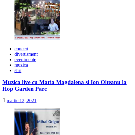
concert
divertisment
evenimente
muzica
stiri
Muzica live cu Maria Magdalena si Ion Olteanu la
Hop Garden Parc
martie 12, 2021