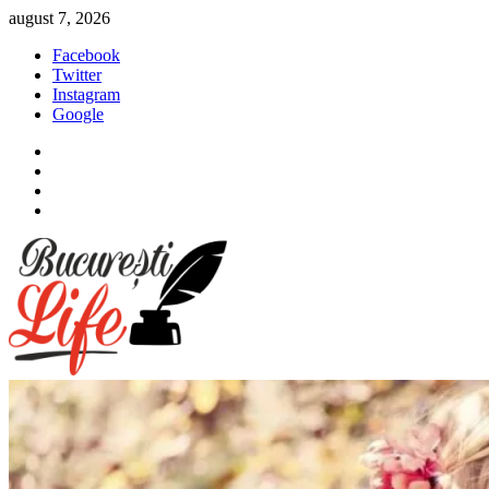
Sari
august 7, 2026
la
Facebook
conținut
Twitter
Instagram
Google
Facebook
Twitter
Instagram
Google