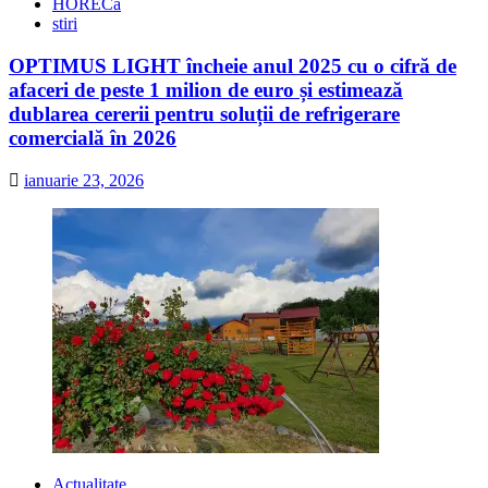
HORECa
stiri
OPTIMUS LIGHT încheie anul 2025 cu o cifră de
afaceri de peste 1 milion de euro și estimează
dublarea cererii pentru soluții de refrigerare
comercială în 2026
ianuarie 23, 2026
Actualitate