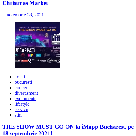
Christmas Market
noiembrie 28, 2021
artisti
bucuresti
concert
divertisment
evenimente
lifestyle
servicii
stiri
THE SHOW MUST GO ON la iMapp Bucharest, pe
18 septembrie 2021!