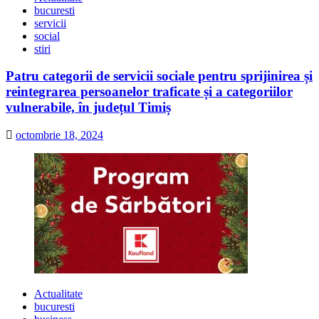
bucuresti
servicii
social
stiri
Patru categorii de servicii sociale pentru sprijinirea și
reintegrarea persoanelor traficate și a categoriilor
vulnerabile, în județul Timiș
octombrie 18, 2024
Actualitate
bucuresti