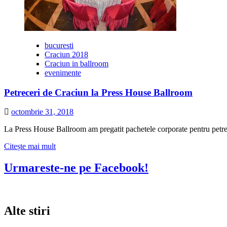
bucuresti
Craciun 2018
Craciun in ballroom
evenimente
Petreceri de Craciun la Press House Ballroom
octombrie 31, 2018
La Press House Ballroom am pregatit pachetele corporate pentru 
Citește
Citește mai mult
mai
multe
Urmareste-ne pe Facebook!
despre
Petreceri
de
Craciun
Alte stiri
la
Press