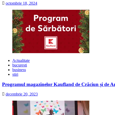
octombrie 18, 2024
Actualitate
bucuresti
business
stiri
Programul magazinelor Kaufland de Crăciun și de A
decembrie 20, 2023