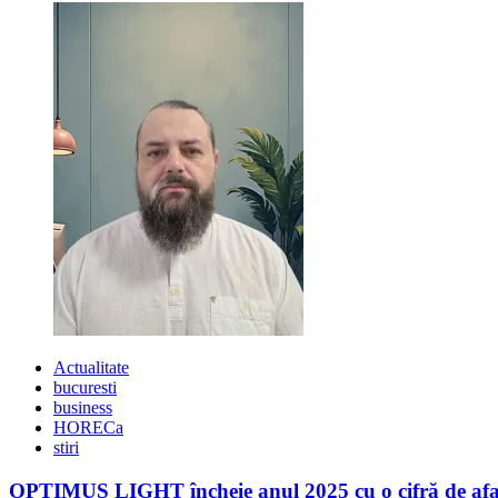
House
Ballroom
Actualitate
bucuresti
business
HORECa
stiri
OPTIMUS LIGHT încheie anul 2025 cu o cifră de afaceri