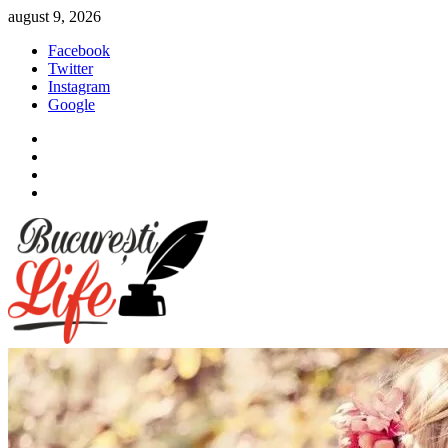
Sari
august 9, 2026
la
Facebook
conținut
Twitter
Instagram
Google
Facebook
Twitter
Instagram
Google