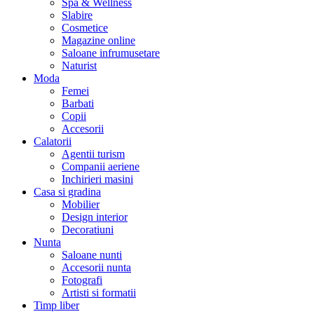
Spa & Wellness
Slabire
Cosmetice
Magazine online
Saloane infrumusetare
Naturist
Moda
Femei
Barbati
Copii
Accesorii
Calatorii
Agentii turism
Companii aeriene
Inchirieri masini
Casa si gradina
Mobilier
Design interior
Decoratiuni
Nunta
Saloane nunti
Accesorii nunta
Fotografi
Artisti si formatii
Timp liber