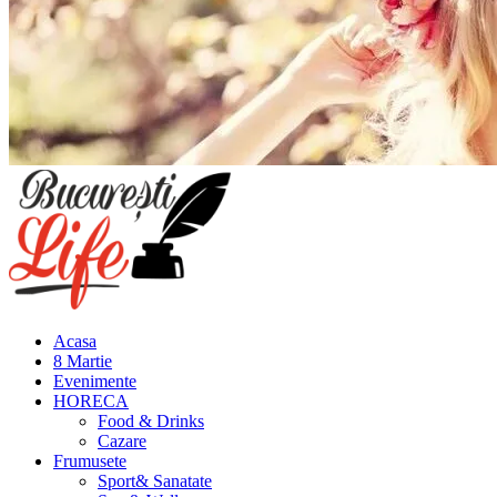
Meniu
principal
Acasa
8 Martie
Evenimente
HORECA
Food & Drinks
Cazare
Frumusete
Sport& Sanatate