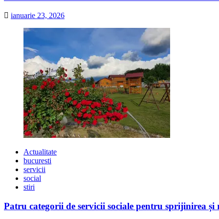
ianuarie 23, 2026
Actualitate
bucuresti
servicii
social
stiri
Patru categorii de servicii sociale pentru sprijinirea și