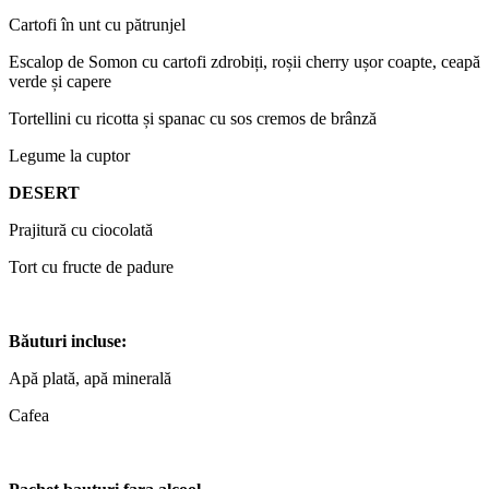
Cartofi în unt cu pătrunjel
Escalop de Somon cu cartofi zdrobiți, roșii cherry ușor coapte, ceapă
verde și capere
Tortellini cu ricotta și spanac cu sos cremos de brânză
Legume la cuptor
DESERT
Prajitură cu ciocolată
Tort cu fructe de padure
B
ă
uturi incluse:
Apă plată, apă minerală
Cafea