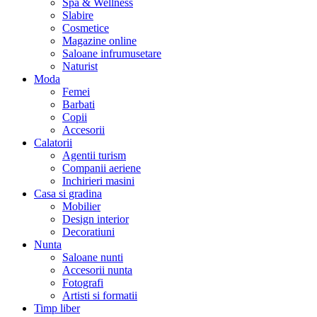
Spa & Wellness
Slabire
Cosmetice
Magazine online
Saloane infrumusetare
Naturist
Moda
Femei
Barbati
Copii
Accesorii
Calatorii
Agentii turism
Companii aeriene
Inchirieri masini
Casa si gradina
Mobilier
Design interior
Decoratiuni
Nunta
Saloane nunti
Accesorii nunta
Fotografi
Artisti si formatii
Timp liber