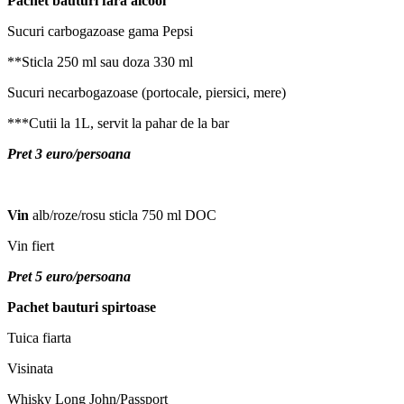
Pachet bauturi fara alcool
Sucuri carbogazoase gama Pepsi
**Sticla 250 ml sau doza 330 ml
Sucuri necarbogazoase (portocale, piersici, mere)
***Cutii la 1L, servit la pahar de la bar
Pret 3 euro/persoana
Vin
alb/roze/rosu sticla 750 ml DOC
Vin fiert
Pret 5 euro/persoana
Pachet bauturi spirtoase
Tuica fiarta
Visinata
Whisky Long John/Passport