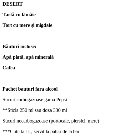
DESERT
Tart
ă
cu l
ă
mâie
Tort cu mere
ș
i migdale
B
ă
uturi incluse:
Ap
ă
plat
ă
, ap
ă
mineral
ă
Cafea
Pachet bauturi fara alcool
Sucuri carbogazoase gama Pepsi
**Sticla 250 ml sau doza 330 ml
Sucuri necarbogazoase (portocale, piersici, mere)
***Cutii la 1L, servit la pahar de la bar