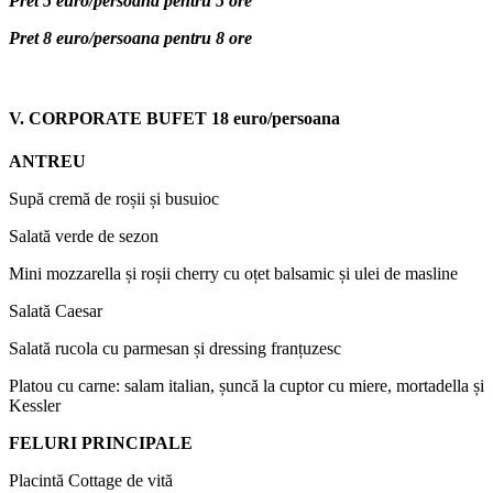
Pret 5 euro/persoana pentru 5 ore
Pret 8 euro/persoana pentru 8 ore
V. CORPORATE BUFET
18 euro/persoana
ANTREU
Supă cremă de roșii și busuioc
Salată verde de sezon
Mini mozzarella și roșii cherry cu oțet balsamic și ulei de masline
Salată Caesar
Salată rucola cu parmesan și dressing franțuzesc
Platou cu carne: salam italian, șuncă la cuptor cu miere, mortadella și
Kessler
FELURI PRINCIPALE
Placintă Cottage de vită