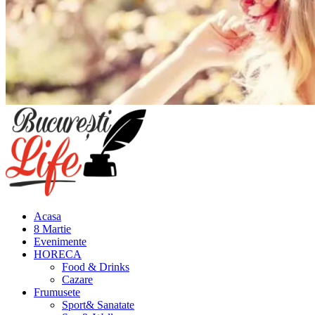
Meniu
principal
Acasa
8 Martie
Evenimente
HORECA
Food & Drinks
Cazare
Frumusete
Sport& Sanatate