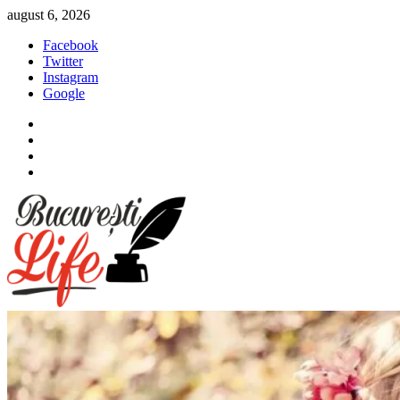
Sari
august 6, 2026
la
Facebook
conținut
Twitter
Instagram
Google
Facebook
Twitter
Instagram
Google