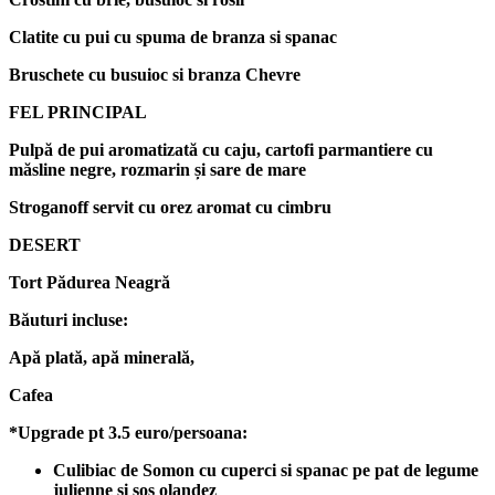
Clatite cu pui cu spuma de branza si spanac
Bruschete cu busuioc si branza Chevre
FEL PRINCIPAL
Pulp
ă
de pui aromatizat
ă
cu caju, cartofi parmantiere cu
m
ă
sline negre, rozmarin
ș
i sare de mare
Stroganoff servit cu orez aromat cu cimbru
DESERT
Tort P
ă
durea Neagr
ă
B
ă
uturi incluse:
Ap
ă
plat
ă
, ap
ă
mineral
ă
,
Cafea
*Upgrade pt 3.5 euro/persoana:
Culibiac de Somon cu cuperci si spanac pe pat de legume
julienne si sos olandez