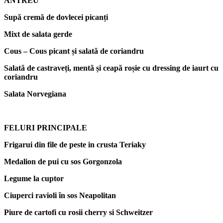
ANTREU
Sup
ă
crem
ă
de dovlecei pican
ț
i
Mixt de salata gerde
Cous – Cous picant
ș
i salat
ă
de coriandru
Salat
ă
de castrave
ț
i, ment
ă
ș
i ceap
ă
ro
ș
ie cu dressing de iaurt cu
coriandru
Salata Norvegiana
FELURI PRINCIPALE
Frigarui din file de peste in crusta Teriaky
Medalion de pui cu sos Gorgonzola
Legume la cuptor
Ciuperci ravioli în sos Neapolitan
Piure de cartofi cu rosii cherry si Schweitzer