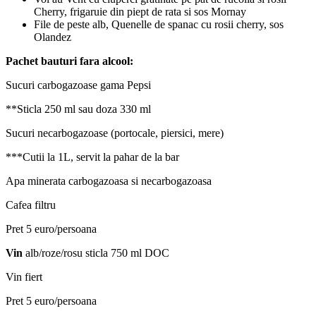
Cherry, frigaruie din piept de rata si sos Mornay
File de peste alb, Quenelle de spanac cu rosii cherry, sos
Olandez
Pachet bauturi fara alcool:
Sucuri carbogazoase gama Pepsi
**Sticla 250 ml sau doza 330 ml
Sucuri necarbogazoase (portocale, piersici, mere)
***Cutii la 1L, servit la pahar de la bar
Apa minerata carbogazoasa si necarbogazoasa
Cafea filtru
Pret 5 euro/persoana
Vin
alb/roze/rosu sticla 750 ml DOC
Vin fiert
Pret 5 euro/persoana